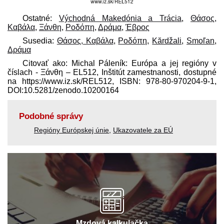
Ostatné:
Východná Makedónia a Trácia
,
Θάσος,
Καβάλα
,
Ξάνθη
,
Ροδόπη
,
Δράμα
,
Έβρος
Susedia:
Θάσος, Καβάλα
,
Ροδόπη
,
Kărdžali
,
Smoľan
,
Δράμα
Citovať ako: Michal Páleník: Európa a jej regióny v
číslach - Ξάνθη – EL512, Inštitút zamestnanosti, dostupné
na https://www.iz.sk/​REL512, ISBN: 978-80-970204-9-1,
DOI:10.5281/zenodo.10200164
Podobné správy
Regióny Európskej únie
,
Ukazovatele za EÚ
Mzdová kalkulačka