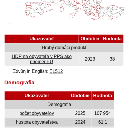
Ukazovateľ
Obdobie
Hodnota
Hrubý domáci produkt
HDP na obyvateľa v PPS ako
2023
38
priemer EÚ
Ξάνθη in English:
EL512
Demografia
Ukazovateľ
Obdobie
Hodnota
Demografia
počet obyvateľov
2025
107 954
hustota obyvateľstva
2024
61,1