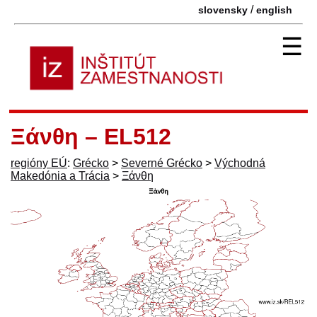
/
slovensky
english
☰
Ξάνθη – EL512
regióny EÚ
:
Grécko
>
Severné Grécko
>
Východná
Makedónia a Trácia
>
Ξάνθη