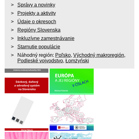
Správy a novinky
Projekty a aktivity
Údaje o okresoch
Regióny Slovenska
Inkluzívne zamestnávanie
Starnutie populácie
Náhodný región:
Poľsko
,
Východný makroregión
,
Podleské vojvodstvo
,
Łomżyński