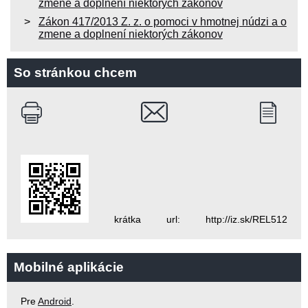
zmene a doplnení niektorých zákonov
Zákon 417/2013 Z. z. o pomoci v hmotnej núdzi a o
zmene a doplnení niektorých zákonov
So stránkou chcem
krátka url: http://iz.sk/REL512
Mobilné aplikácie
Pre
Android
.