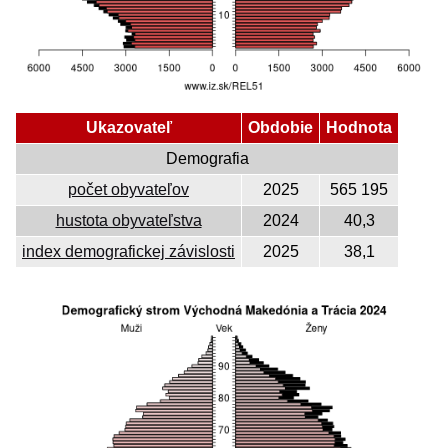
Ukazovateľ
Obdobie
Hodnota
Demografia
počet obyvateľov
2025
565 195
hustota obyvateľstva
2024
40,3
index demografickej závislosti
2025
38,1