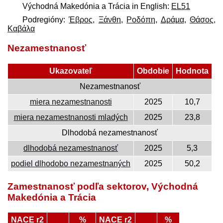
Východná Makedónia a Trácia in English:
EL51
Podregióny:
Έβρος
,
Ξάνθη
,
Ροδόπη
,
Δράμα
,
Θάσος,
Καβάλα
Nezamestnanosť
Ukazovateľ
Obdobie
Hodnota
Nezamestnanosť
miera nezamestnanosti
2025
10,7
miera nezamestnanosti mladých
2025
23,8
Dlhodobá nezamestnanosť
dlhodobá nezamestnanosť
2025
5,3
podiel dlhodobo nezamestnaných
2025
50,2
Zamestnanosť podľa sektorov, Východná
Makedónia a Trácia
NACE r2
%
NACE r2
%