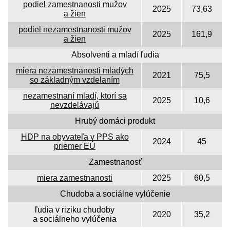
podiel zamestnanosti mužov
2025
73,63
a žien
podiel nezamestnanosti mužov
2025
161,9
a žien
Absolventi a mladí ľudia
miera nezamestnanosti mladých
2021
75,5
so základným vzdelaním
nezamestnaní mladí, ktorí sa
2025
10,6
nevzdelávajú
Hrubý domáci produkt
HDP na obyvateľa v PPS ako
2024
45
priemer EÚ
Zamestnanosť
miera zamestnanosti
2025
60,5
Chudoba a sociálne vylúčenie
ľudia v riziku chudoby
2020
35,2
a sociálneho vylúčenia