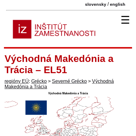
/
slovensky
english
☰
Východná Makedónia a
Trácia – EL51
regióny EÚ
:
Grécko
>
Severné Grécko
>
Východná
Makedónia a Trácia