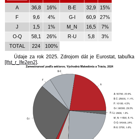
A
36,8
16%
B-E
32,9
15%
F
9,6
4%
G-I
60,9
27%
J
1,5
1%
M_N
16,5
7%
O-Q
58,1
26%
R-U
5,8
3%
TOTAL
224
100%
Údaje za rok 2025. Zdrojom dát je Eurostat, tabuľka
[lfst_r_lfe2en2]
.