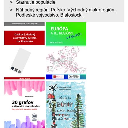
Starnutie populácie
Náhodný región:
Poľsko
,
Východný makroregión
,
Podleské vojvodstvo
,
Białostocki