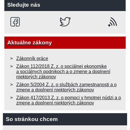
Sledujte nás
Aktuálne zákony
Zákonník práce
Zákon 112/2018 Z. z. o sociálnej ekonomike
a sociálnych podnikoch a o zmene a doplnení
niektorých zákonov
Zákon 5/2004 Z. z. o službách zamestnanosti a o
zmene a doplnení niektorých zákonov
Zákon 417/2013 Z. z. o pomoci v hmotnej núdzi a o
zmene a doplnení niektorých zákonov
So stránkou chcem