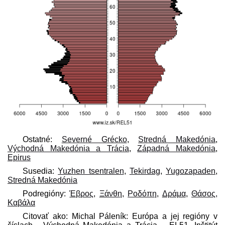
Ostatné:
Severné Grécko
,
Stredná Makedónia
,
Východná Makedónia a Trácia
,
Západná Makedónia
,
Epirus
Susedia:
Yuzhen tsentralen
,
Tekirdag
,
Yugozapaden
,
Stredná Makedónia
Podregióny:
Έβρος
,
Ξάνθη
,
Ροδόπη
,
Δράμα
,
Θάσος,
Καβάλα
Citovať ako: Michal Páleník: Európa a jej regióny v