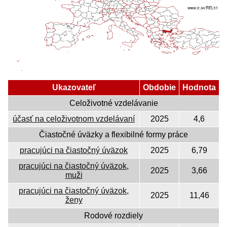
Ukazovateľ
Obdobie
Hodnota
Celoživotné vzdelávanie
účasť na celoživotnom vzdelávaní
2025
4,6
Čiastočné úväzky a flexibilné formy práce
pracujúci na čiastočný úväzok
2025
6,79
pracujúci na čiastočný úväzok,
2025
3,66
muži
pracujúci na čiastočný úväzok,
2025
11,46
ženy
Rodové rozdiely