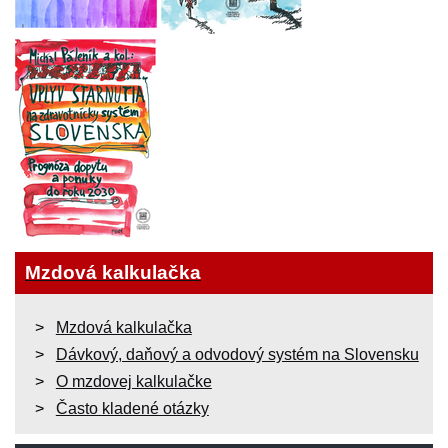
Mzdová kalkulačka
Mzdová kalkulačka
Dávkový, daňový a odvodový systém na Slovensku
O mzdovej kalkulačke
Často kladené otázky