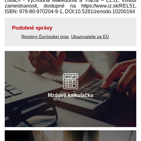
číslach - Východná Makedónia a Trácia – EL51, Inštitút
zamestnanosti, dostupné na https://www.iz.sk/​REL51,
ISBN: 978-80-970204-9-1, DOI:10.5281/zenodo.10200164
Podobné správy
Regióny Európskej únie
,
Ukazovatele za EÚ
Mzdová kalkulačka