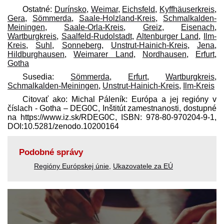
Ostatné:
Durínsko
,
Weimar
,
Eichsfeld
,
Kyffhäuserkreis
,
Gera
,
Sömmerda
,
Saale-Holzland-Kreis
,
Schmalkalden-
Meiningen
,
Saale-Orla-Kreis
,
Greiz
,
Eisenach
,
Wartburgkreis
,
Saalfeld-Rudolstadt
,
Altenburger Land
,
Ilm-
Kreis
,
Suhl
,
Sonneberg
,
Unstrut-Hainich-Kreis
,
Jena
,
Hildburghausen
,
Weimarer Land
,
Nordhausen
,
Erfurt
,
Gotha
Susedia:
Sömmerda
,
Erfurt
,
Wartburgkreis
,
Schmalkalden-Meiningen
,
Unstrut-Hainich-Kreis
,
Ilm-Kreis
Citovať ako: Michal Páleník: Európa a jej regióny v
číslach - Gotha – DEG0C, Inštitút zamestnanosti, dostupné
na https://www.iz.sk/​RDEG0C, ISBN: 978-80-970204-9-1,
DOI:10.5281/zenodo.10200164
Podobné správy
Regióny Európskej únie
,
Ukazovatele za EÚ