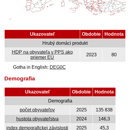
Ukazovateľ
Obdobie
Hodnota
Hrubý domáci produkt
HDP na obyvateľa v PPS ako
2023
80
priemer EÚ
Gotha in English:
DEG0C
Demografia
Ukazovateľ
Obdobie
Hodnota
Demografia
počet obyvateľov
2025
135 838
hustota obyvateľstva
2024
146,3
index demografickej závislosti
2025
45,3