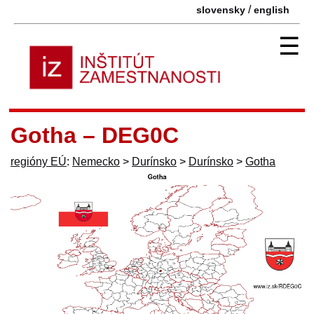
/
slovensky
english
☰
Gotha – DEG0C
regióny EÚ
:
Nemecko
>
Durínsko
>
Durínsko
>
Gotha