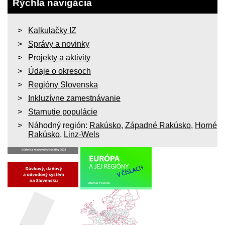
Rýchla navigácia
Kalkulačky IZ
Správy a novinky
Projekty a aktivity
Údaje o okresoch
Regióny Slovenska
Inkluzívne zamestnávanie
Starnutie populácie
Náhodný región:
Rakúsko
,
Západné Rakúsko
,
Horné
Rakúsko
,
Linz-Wels