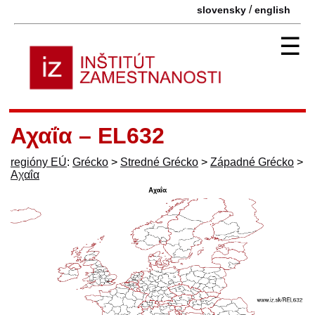
/
slovensky
english
☰
Αχαΐα – EL632
regióny EÚ
:
Grécko
>
Stredné Grécko
>
Západné Grécko
>
Αχαΐα