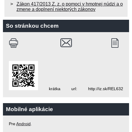
Zákon 417/2013 Z. z. o pomoci v hmotnej núdzi a o
zmene a doplnení niektorých zákonov
So stránkou chcem
krátka url: http://iz.sk/REL632
Mobilné aplikácie
Pre
Android
.