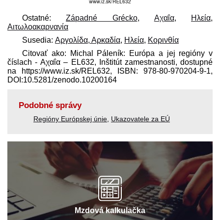
Ostatné:
Západné Grécko
,
Αχαΐα
,
Ηλεία
,
Αιτωλοακαρνανία
Susedia:
Αργολίδα, Αρκαδία
,
Ηλεία
,
Κορινθία
Citovať ako: Michal Páleník: Európa a jej regióny v
číslach - Αχαΐα – EL632, Inštitút zamestnanosti, dostupné
na https://www.iz.sk/​REL632, ISBN: 978-80-970204-9-1,
DOI:10.5281/zenodo.10200164
Podobné správy
Regióny Európskej únie
,
Ukazovatele za EÚ
Mzdová kalkulačka