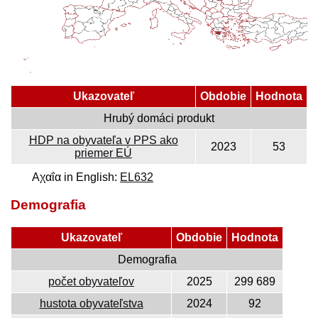
Ukazovateľ
Obdobie
Hodnota
Hrubý domáci produkt
HDP na obyvateľa v PPS ako
2023
53
priemer EÚ
Αχαΐα in English:
EL632
Demografia
Ukazovateľ
Obdobie
Hodnota
Demografia
počet obyvateľov
2025
299 689
hustota obyvateľstva
2024
92