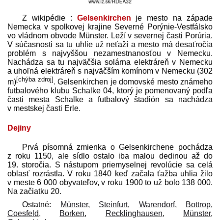
Z wikipédie :
Gelsenkirchen
je mesto na západe
Nemecka v spolkovej krajine Severné Porýnie-Vestfálsko
vo vládnom obvode Münster. Leží v severnej časti Porúria.
V súčasnosti sa tu uhlie už neťaží a mesto má desaťročia
problém s najvyššou nezamestnanosťou v Nemecku.
Nachádza sa tu najväčšia solárna elektráreň v Nemecku
a uhoľná elektráreň s najväčším komínom v Nemecku (302
[
chýba zdroj
]
m)
. Gelsenkirchen je domovské mesto známeho
futbalového klubu Schalke 04, ktorý je pomenovaný podľa
časti mesta Schalke a futbalový štadión sa nachádza
v mestskej časti Erle.
Dejiny
Prvá písomná zmienka o Gelsenkirchene pochádza
z roku 1150, ale sídlo ostalo iba malou dedinou až do
19. storočia. S nástupom priemyselnej revolúcie sa celá
oblasť rozrástla. V roku 1840 keď začala ťažba uhlia žilo
v meste 6 000 obyvateľov, v roku 1900 to už bolo 138 000.
Na začiatku 20.
Ostatné:
Münster
,
Steinfurt
,
Warendorf
,
Bottrop
,
Coesfeld
,
Borken
,
Recklinghausen
,
Münster
,