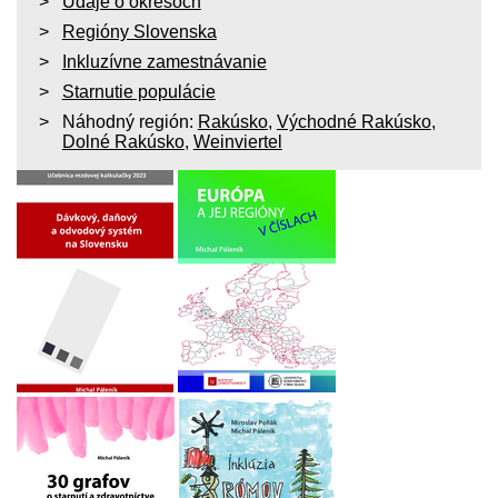
Údaje o okresoch
Regióny Slovenska
Inkluzívne zamestnávanie
Starnutie populácie
Náhodný región:
Rakúsko
,
Východné Rakúsko
,
Dolné Rakúsko
,
Weinviertel