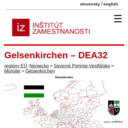
/
slovensky
english
☰
Gelsenkirchen – DEA32
regióny EÚ
:
Nemecko
>
Severné Porýnie-Vestfálsko
>
Münster
>
Gelsenkirchen