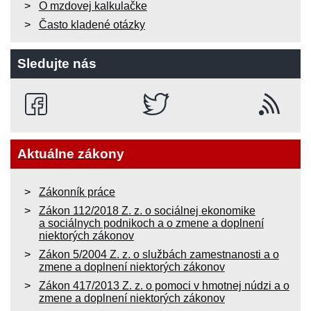
O mzdovej kalkulačke
Často kladené otázky
Sledujte nás
Aktuálne zákony
Zákonník práce
Zákon 112/2018 Z. z. o sociálnej ekonomike
a sociálnych podnikoch a o zmene a doplnení
niektorých zákonov
Zákon 5/2004 Z. z. o službách zamestnanosti a o
zmene a doplnení niektorých zákonov
Zákon 417/2013 Z. z. o pomoci v hmotnej núdzi a o
zmene a doplnení niektorých zákonov