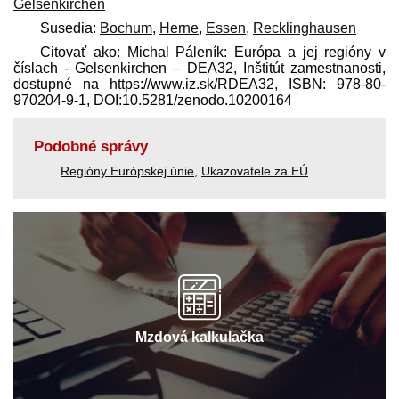
Gelsenkirchen
Susedia:
Bochum
,
Herne
,
Essen
,
Recklinghausen
Citovať ako: Michal Páleník: Európa a jej regióny v
číslach - Gelsenkirchen – DEA32, Inštitút zamestnanosti,
dostupné na https://www.iz.sk/​RDEA32, ISBN: 978-80-
970204-9-1, DOI:10.5281/zenodo.10200164
Podobné správy
Regióny Európskej únie
,
Ukazovatele za EÚ
Mzdová kalkulačka