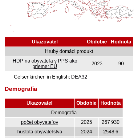
Ukazovateľ
Obdobie
Hodnota
Hrubý domáci produkt
HDP na obyvateľa v PPS ako
2023
90
priemer EÚ
Gelsenkirchen in English:
DEA32
Demografia
Ukazovateľ
Obdobie
Hodnota
Demografia
počet obyvateľov
2025
267 930
hustota obyvateľstva
2024
2548,6