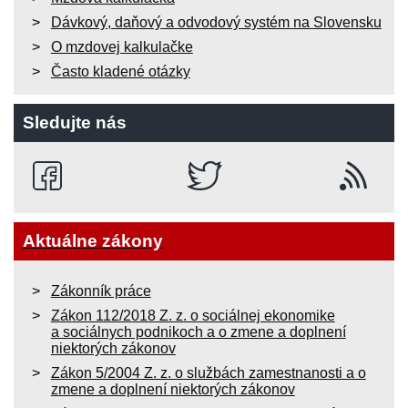
Dávkový, daňový a odvodový systém na Slovensku
O mzdovej kalkulačke
Často kladené otázky
Sledujte nás
Aktuálne zákony
Zákonník práce
Zákon 112/2018 Z. z. o sociálnej ekonomike
a sociálnych podnikoch a o zmene a doplnení
niektorých zákonov
Zákon 5/2004 Z. z. o službách zamestnanosti a o
zmene a doplnení niektorých zákonov