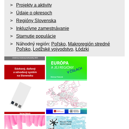
Projekty a aktivity
Údaje o okresoch
Regióny Slovenska
Inkluzívne zamestnávanie
Starnutie populácie
Náhodný región:
Poľsko
,
Makroregión stredné
Poľsko
,
Lodžské vojvodstvo
,
Łódzki