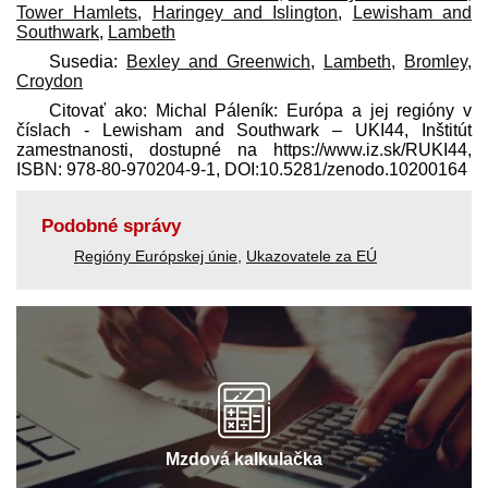
Tower Hamlets
,
Haringey and Islington
,
Lewisham and
Southwark
,
Lambeth
Susedia:
Bexley and Greenwich
,
Lambeth
,
Bromley
,
Croydon
Citovať ako: Michal Páleník: Európa a jej regióny v
číslach - Lewisham and Southwark – UKI44, Inštitút
zamestnanosti, dostupné na https://www.iz.sk/​RUKI44,
ISBN: 978-80-970204-9-1, DOI:10.5281/zenodo.10200164
Podobné správy
Regióny Európskej únie
,
Ukazovatele za EÚ
Mzdová kalkulačka