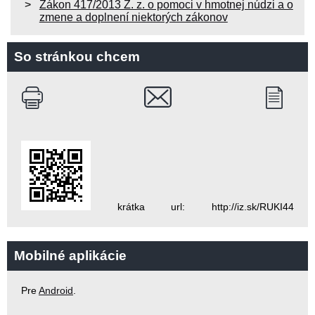
Zákon 417/2013 Z. z. o pomoci v hmotnej núdzi a o
zmene a doplnení niektorých zákonov
So stránkou chcem
krátka url: http://iz.sk/RUKI44
Mobilné aplikácie
Pre
Android
.