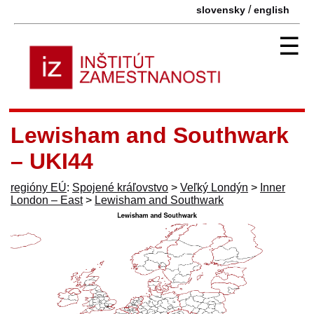
/
slovensky
english
☰
Lewisham and Southwark
– UKI44
regióny EÚ
:
Spojené kráľovstvo
>
Veľký Londýn
>
Inner
London – East
>
Lewisham and Southwark