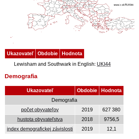
Ukazovateľ
Obdobie
Hodnota
Lewisham and Southwark in English:
UKI44
Demografia
Ukazovateľ
Obdobie
Hodnota
Demografia
počet obyvateľov
2019
627 380
hustota obyvateľstva
2018
9756,5
index demografickej závislosti
2019
12,1