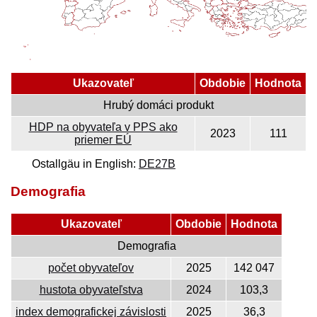
Ukazovateľ
Obdobie
Hodnota
Hrubý domáci produkt
HDP na obyvateľa v PPS ako
2023
111
priemer EÚ
Ostallgäu in English:
DE27B
Demografia
Ukazovateľ
Obdobie
Hodnota
Demografia
počet obyvateľov
2025
142 047
hustota obyvateľstva
2024
103,3
index demografickej závislosti
2025
36,3