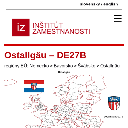
/
slovensky
english
☰
Ostallgäu – DE27B
regióny EÚ
:
Nemecko
>
Bavorsko
>
Švábsko
>
Ostallgäu