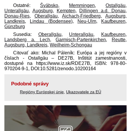
Ostatné:
Švábsko
,
Memmingen
,
Ostallgäu
,
Unterallgäu
,
Augsburg
,
Kempten
,
Dillingen a.d. Donau
,
Donau-Ries
,
Oberallgäu
,
Aichach-Friedberg
,
Augsburg,
Landkreis
,
Lindau (Bodensee)
,
Neu-Ulm
,
Kaufbeuren
,
Günzburg
Susedia:
Oberallgäu
,
Unterallgäu
,
Kaufbeuren
,
Landsberg a. Lech
,
Garmisch-Partenkirchen
,
Reutte
,
Augsburg, Landkreis
,
Weilheim-Schongau
Citovať ako: Michal Páleník: Európa a jej regióny v
číslach - Ostallgäu – DE27B, Inštitút zamestnanosti,
dostupné na https://www.iz.sk/​RDE27B, ISBN: 978-80-
970204-9-1, DOI:10.5281/zenodo.10200164
Podobné správy
Regióny Európskej únie
,
Ukazovatele za EÚ