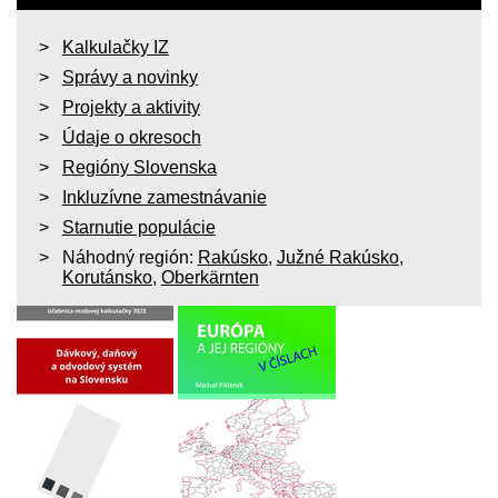
Kalkulačky IZ
Správy a novinky
Projekty a aktivity
Údaje o okresoch
Regióny Slovenska
Inkluzívne zamestnávanie
Starnutie populácie
Náhodný región:
Rakúsko
,
Južné Rakúsko
,
Korutánsko
,
Oberkärnten