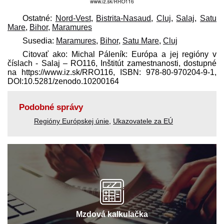
Ostatné:
Nord-Vest
,
Bistrita-Nasaud
,
Cluj
,
Salaj
,
Satu
Mare
,
Bihor
,
Maramures
Susedia:
Maramures
,
Bihor
,
Satu Mare
,
Cluj
Citovať ako: Michal Páleník: Európa a jej regióny v
číslach - Salaj – RO116, Inštitút zamestnanosti, dostupné
na https://www.iz.sk/​RRO116, ISBN: 978-80-970204-9-1,
DOI:10.5281/zenodo.10200164
Podobné správy
Regióny Európskej únie
,
Ukazovatele za EÚ
Mzdová kalkulačka