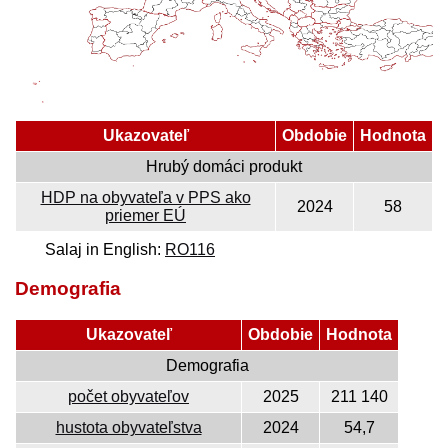
Ukazovateľ
Obdobie
Hodnota
Hrubý domáci produkt
HDP na obyvateľa v PPS ako
2024
58
priemer EÚ
Salaj in English:
RO116
Demografia
Ukazovateľ
Obdobie
Hodnota
Demografia
počet obyvateľov
2025
211 140
hustota obyvateľstva
2024
54,7