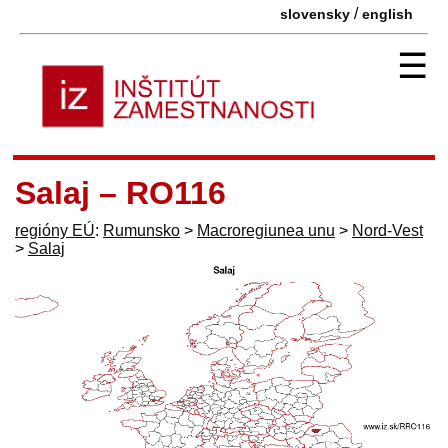
/
slovensky
english
☰
Salaj – RO116
regióny EÚ
:
Rumunsko
>
Macroregiunea unu
>
Nord-Vest
>
Salaj