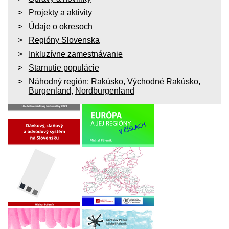
Projekty a aktivity
Údaje o okresoch
Regióny Slovenska
Inkluzívne zamestnávanie
Starnutie populácie
Náhodný región:
Rakúsko
,
Východné Rakúsko
,
Burgenland
,
Nordburgenland