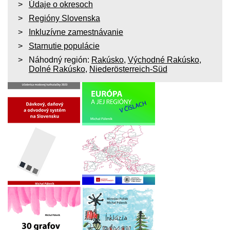
Údaje o okresoch
Regióny Slovenska
Inkluzívne zamestnávanie
Starnutie populácie
Náhodný región:
Rakúsko
,
Východné Rakúsko
,
Dolné Rakúsko
,
Niederösterreich-Süd