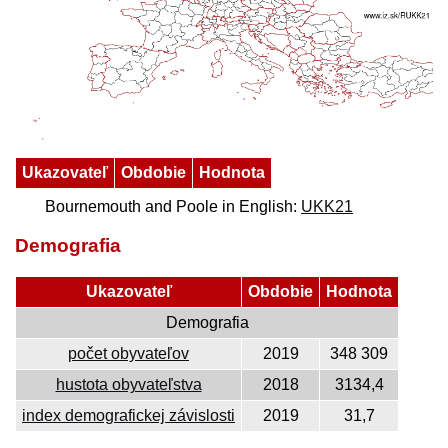
Ukazovateľ
Obdobie
Hodnota
Bournemouth and Poole in English:
UKK21
Demografia
Ukazovateľ
Obdobie
Hodnota
Demografia
počet obyvateľov
2019
348 309
hustota obyvateľstva
2018
3134,4
index demografickej závislosti
2019
31,7