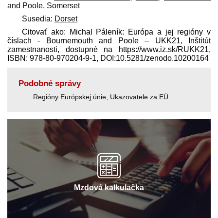
and Poole
,
Somerset
Susedia:
Dorset
Citovať ako: Michal Páleník: Európa a jej regióny v
číslach - Bournemouth and Poole – UKK21, Inštitút
zamestnanosti, dostupné na https://www.iz.sk/​RUKK21,
ISBN: 978-80-970204-9-1, DOI:10.5281/zenodo.10200164
Podobné správy
Regióny Európskej únie
,
Ukazovatele za EÚ
Mzdová kalkulačka