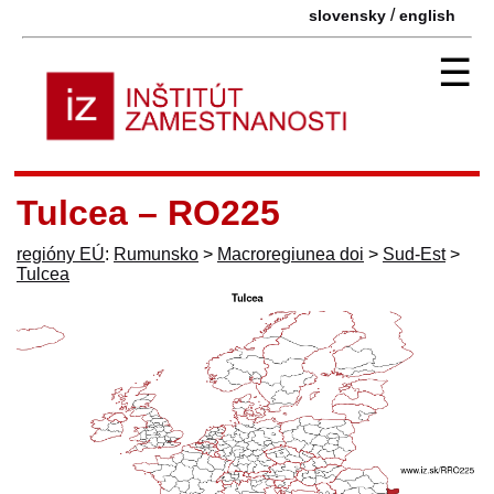
/
slovensky
english
☰
Tulcea – RO225
regióny EÚ
:
Rumunsko
>
Macroregiunea doi
>
Sud-Est
>
Tulcea