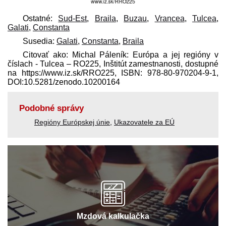
Ostatné:
Sud-Est
,
Braila
,
Buzau
,
Vrancea
,
Tulcea
,
Galati
,
Constanta
Susedia:
Galati
,
Constanta
,
Braila
Citovať ako: Michal Páleník: Európa a jej regióny v
číslach - Tulcea – RO225, Inštitút zamestnanosti, dostupné
na https://www.iz.sk/​RRO225, ISBN: 978-80-970204-9-1,
DOI:10.5281/zenodo.10200164
Podobné správy
Regióny Európskej únie
,
Ukazovatele za EÚ
Mzdová kalkulačka