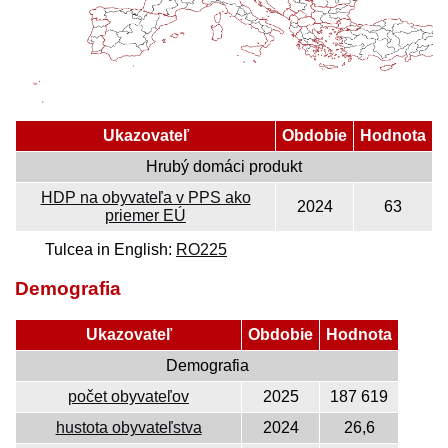
Ukazovateľ
Obdobie
Hodnota
Hrubý domáci produkt
HDP na obyvateľa v PPS ako
2024
63
priemer EÚ
Tulcea in English:
RO225
Demografia
Ukazovateľ
Obdobie
Hodnota
Demografia
počet obyvateľov
2025
187 619
hustota obyvateľstva
2024
26,6