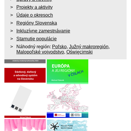
Projekty a aktivity
Údaje o okresoch
Regióny Slovenska
Inkluzívne zamestnávanie
Starnutie populácie
Náhodný región:
Poľsko
,
Južný makroregión
,
Malopoľské vojvodstvo
,
Oświęcimski