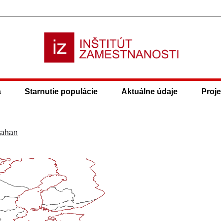
a
Starnutie populácie
Aktuálne údaje
Proje
dahan