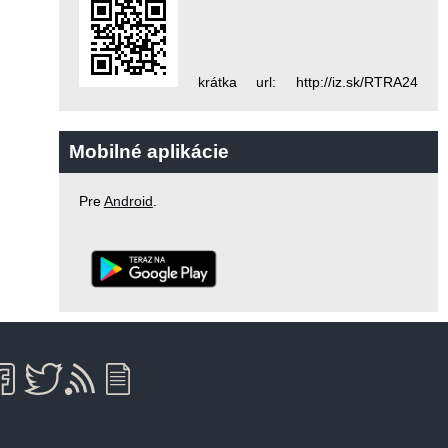
krátka url: http://iz.sk/RTRA24
Mobilné aplikácie
Pre
Android
.