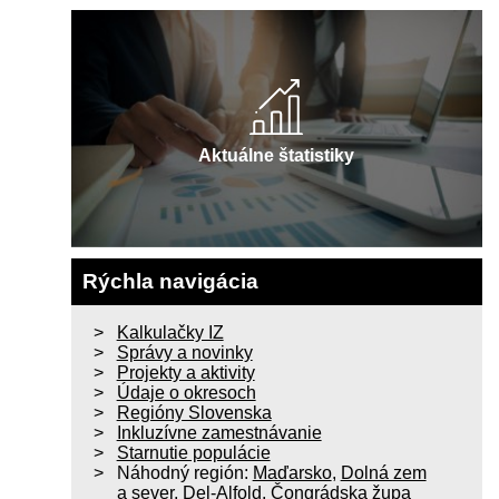
Aktuálne štatistiky
Rýchla navigácia
Kalkulačky IZ
Správy a novinky
Projekty a aktivity
Údaje o okresoch
Regióny Slovenska
Inkluzívne zamestnávanie
Starnutie populácie
Náhodný región:
Maďarsko
,
Dolná zem
a sever
,
Del-Alfold
,
Čongrádska župa