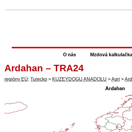
O nás
Mzdová kalkulačk
Ardahan – TRA24
regióny EÚ
:
Turecko
>
KUZEYDOGU ANADOLU
>
Agri
>
Ar