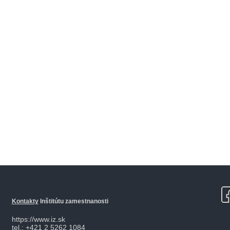
Kontakty
Inštitútu zamestnanosti
https://www.iz.sk
tel.: +421 2 5262 1084