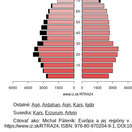
Ostatné:
Agri
,
Ardahan
,
Agri
,
Kars
,
Igdir
Susedia:
Kars
,
Erzurum
,
Artvin
Citovať ako: Michal Páleník: Európa a jej regióny v
https://www.iz.sk/​RTRA24, ISBN: 978-80-970204-9-1, DOI: