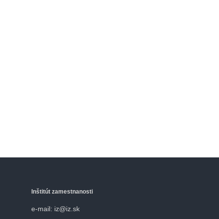
Inštitút zamestnanosti
e-mail: iz@iz.sk