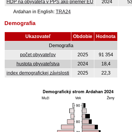
HDP na obyvateľa v PPS ako priemer EÚ
2024
5
Ardahan in English:
TRA24
Demografia
Ukazovateľ
Obdobie
Hodnota
Demografia
počet obyvateľov
2025
91 354
hustota obyvateľstva
2024
18,4
index demografickej závislosti
2025
22,3