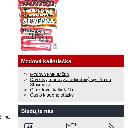
Mzdová kalkulačka
Mzdová kalkulačka
Dávkový, daňový a odvodový systém na
Slovensku
O mzdovej kalkulačke
Často kladené otázky
Sledujte nás
né na