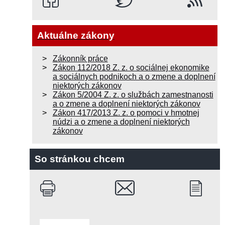
Aktuálne zákony
Zákonník práce
Zákon 112/2018 Z. z. o sociálnej ekonomike
a sociálnych podnikoch a o zmene a doplnení
niektorých zákonov
Zákon 5/2004 Z. z. o službách zamestnanosti
a o zmene a doplnení niektorých zákonov
Zákon 417/2013 Z. z. o pomoci v hmotnej
núdzi a o zmene a doplnení niektorých
zákonov
So stránkou chcem