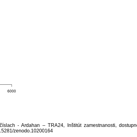
 číslach - Ardahan – TRA24, Inštitút zamestnanosti, dostup
10.5281/zenodo.10200164