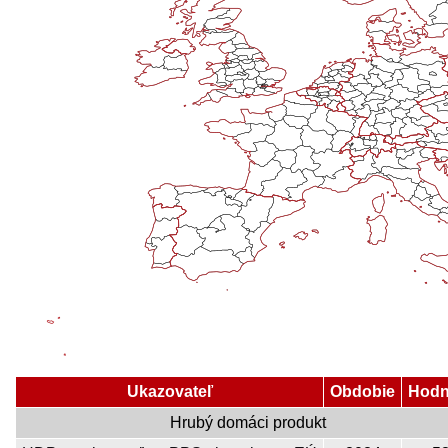
Ukazovateľ
Obdobie
Hodn
Hrubý domáci produkt