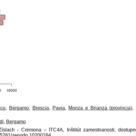
cco
,
Bergamo
,
Brescia
,
Pavia
,
Monza e Brianza (provincia)
,
di
,
Bergamo
 číslach - Cremona – ITC4A, Inštitút zamestnanosti, dostup
10.5281/zenodo.10200164