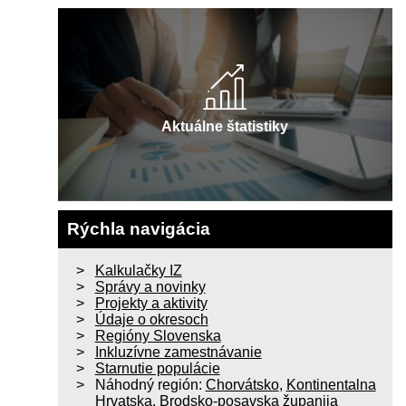
Aktuálne štatistiky
Rýchla navigácia
Kalkulačky IZ
Správy a novinky
Projekty a aktivity
Údaje o okresoch
Regióny Slovenska
Inkluzívne zamestnávanie
Starnutie populácie
Náhodný región:
Chorvátsko
,
Kontinentalna
Hrvatska
,
Brodsko-posavska županija