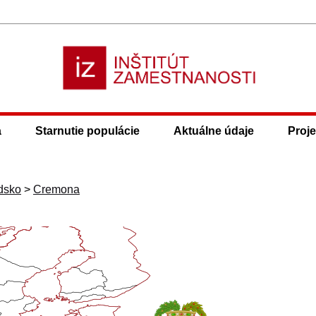
a
Starnutie populácie
Aktuálne údaje
Proje
dsko
>
Cremona