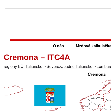
O nás
Mzdová kalkulačk
Cremona – ITC4A
regióny EÚ
:
Taliansko
>
Severozápadné Taliansko
>
Lombar