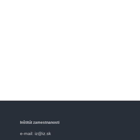
Inštitút zamestnanosti
e-mail: iz@iz.sk