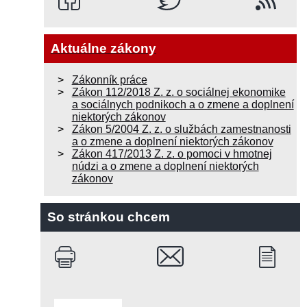
Aktuálne zákony
Zákonník práce
Zákon 112/2018 Z. z. o sociálnej ekonomike
a sociálnych podnikoch a o zmene a doplnení
niektorých zákonov
Zákon 5/2004 Z. z. o službách zamestnanosti
a o zmene a doplnení niektorých zákonov
Zákon 417/2013 Z. z. o pomoci v hmotnej
núdzi a o zmene a doplnení niektorých
zákonov
So stránkou chcem