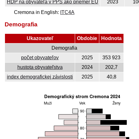
HDP na obyvateľa v PPS ako priemer EÚ
2023
10
Cremona in English:
ITC4A
Demografia
Ukazovateľ
Obdobie
Hodnota
Demografia
počet obyvateľov
2025
353 923
hustota obyvateľstva
2024
202,7
index demografickej závislosti
2025
40,8