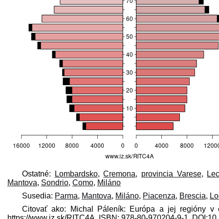
Ostatné:
Lombardsko
,
Cremona
,
provincia Varese
,
Le
Mantova
,
Sondrio
,
Como
,
Miláno
Susedia:
Parma
,
Mantova
,
Miláno
,
Piacenza
,
Brescia
,
Lo
Citovať ako: Michal Páleník: Európa a jej regióny v
https://www.iz.sk/​RITC4A, ISBN: 978-80-970204-9-1, DOI: