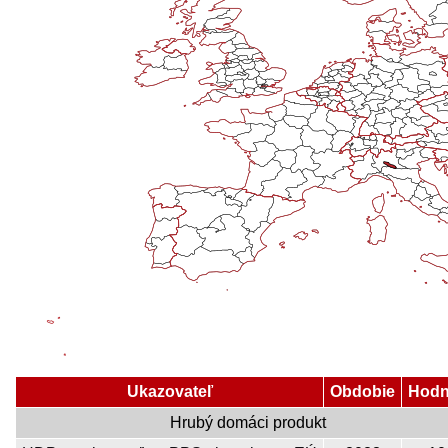
Ukazovateľ
Obdobie
Hodn
Hrubý domáci produkt