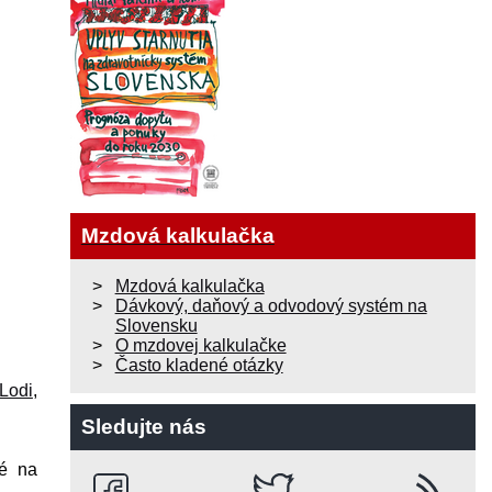
Mzdová kalkulačka
Mzdová kalkulačka
Dávkový, daňový a odvodový systém na
Slovensku
O mzdovej kalkulačke
Často kladené otázky
Lodi
,
Sledujte nás
né na