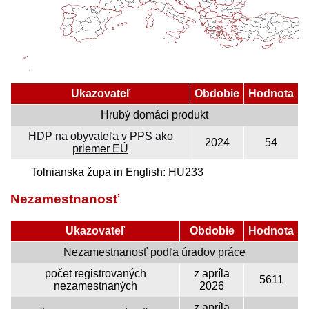
Ukazovateľ
Obdobie
Hodnota
Hrubý domáci produkt
HDP na obyvateľa v PPS ako
2024
54
priemer EÚ
Tolnianska župa in English:
HU233
Nezamestnanosť
Ukazovateľ
Obdobie
Hodnota
Nezamestnanosť podľa úradov práce
počet registrovaných
z apríla
5611
nezamestnaných
2026
z apríla