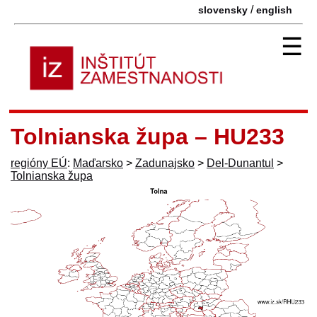
/
slovensky
english
☰
Tolnianska župa – HU233
regióny EÚ
:
Maďarsko
>
Zadunajsko
>
Del-Dunantul
>
Tolnianska župa