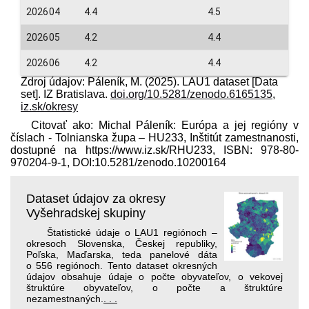
202604
4.4
4.5
202605
4.2
4.4
202606
4.2
4.4
Zdroj údajov: Páleník, M. (2025). LAU1 dataset [Data
set]. IZ Bratislava.
doi.org/10.5281/zenodo.6165135
,
iz.sk/okresy
Citovať ako: Michal Páleník: Európa a jej regióny v
číslach - Tolnianska župa – HU233, Inštitút zamestnanosti,
dostupné na https://www.iz.sk/​RHU233, ISBN: 978-80-
970204-9-1, DOI:10.5281/zenodo.10200164
Dataset údajov za okresy
Vyšehradskej skupiny
Štatistické údaje o LAU1 regiónoch –
okresoch Slovenska, Českej republiky,
Poľska, Maďarska, teda panelové dáta
o 556 regiónoch. Tento dataset okresných
údajov obsahuje údaje o počte obyvateľov, o vekovej
štruktúre obyvateľov, o počte a štruktúre
nezamestnaných.
. . .