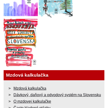
Mzdová kalkulačka
Mzdová kalkulačka
Dávkový, daňový a odvodový systém na Slovensku
O mzdovej kalkulačke
Často kladené otázky