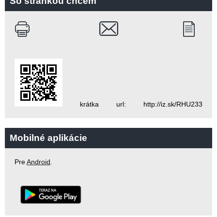
So stránkou chcem
krátka url: http://iz.sk/RHU233
Mobilné aplikácie
Pre
Android
.