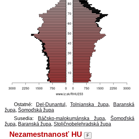
Ostatné:
Del-Dunantul
,
Tolnianska župa
,
Baranská
župa
,
Šomoďská župa
Susedia:
Báčsko-malokumánska župa
,
Šomoďská
župa
,
Baranská župa
,
Stoličnobelehradská župa
Nezamestnanosť HU
F