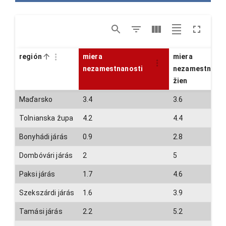
región
miera
miera
nezamestnanosti
nezamestnanos
žien
Maďarsko
3.4
3.6
Tolnianska župa
4.2
4.4
Bonyhádi járás
0.9
2.8
Dombóvári járás
2
5
Paksi járás
1.7
4.6
Szekszárdi járás
1.6
3.9
Tamási járás
2.2
5.2