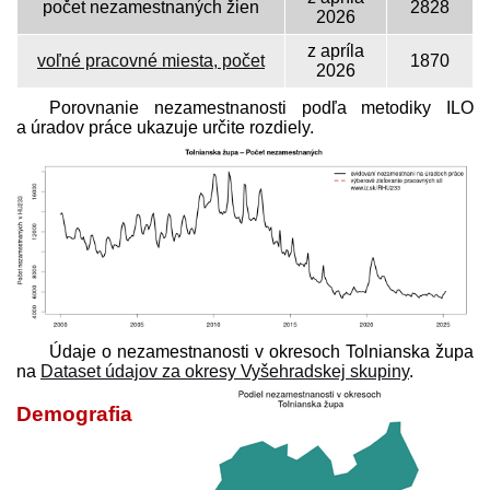
počet nezamestnaných žien
2828
2026
z apríla
voľné pracovné miesta, počet
1870
2026
Porovnanie nezamestnanosti podľa metodiky ILO
a úradov práce ukazuje určite rozdiely.
Údaje o nezamestnanosti v okresoch Tolnianska župa
na
Dataset údajov za okresy Vyšehradskej skupiny
.
Demografia