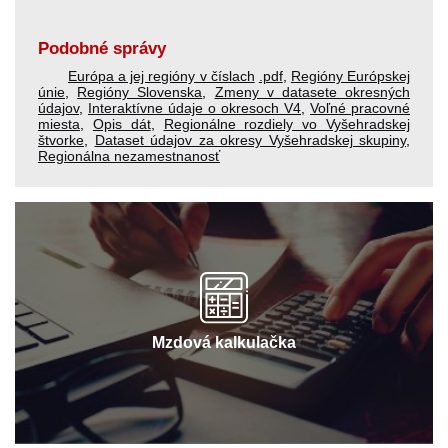
Podobné správy
Európa a jej regióny v číslach
.pdf
,
Regióny Európskej
únie
,
Regióny Slovenska
,
Zmeny v datasete okresných
údajov
,
Interaktívne údaje o okresoch V4
,
Voľné pracovné
miesta
,
Opis dát
,
Regionálne rozdiely vo Vyšehradskej
štvorke
,
Dataset údajov za okresy Vyšehradskej skupiny
,
Regionálna nezamestnanosť
Mzdová kalkulačka