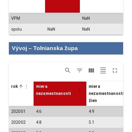
VPM
NaN
spolu
NaN
NaN
Vývoj
–
Tolnianska župa
rok
miera
miera
nezamestnanosti
nezamestnanosti
žien
202001
4.6
4.9
202002
4.8
5.1