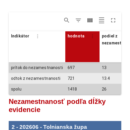
Indikátor
hodnota
podiel z
nezamestnan
prítok do nezamestnanosti
697
13
odtok z nezamestnanosti
721
13.4
spolu
1418
26
Nezamestnanosť podľa dĺžky
evidencie
2
-
202606
-
Tolnianska župa