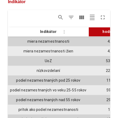
Indikátor
Indikátor
hodnota
miera nezamestnanosti
4.2
miera nezamestnanosti žien
4.4
UoZ
5371
nízkovzdelaní
2212
podiel nezamestnaných pod 25 rokov
11.2
podiel nezamestnaných vo veku 25-55 rokov
59.3
podiel nezamestnaných nad 55 rokov
29.5
prítok ako podiel nezamestnanosti
13