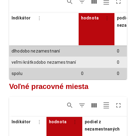
Indikátor
hodnota
podiel z
nezames
dlhodobo nezamestnaní
0
veľmi krátkodobo nezamestnaní
0
spolu
0
0
Voľné pracovné miesta
Indikátor
hodnota
podiel z
nezamestnaných