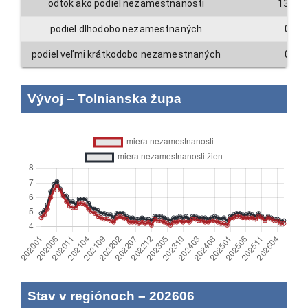
odtok ako podiel nezamestnanosti
13.4
podiel dlhodobo nezamestnaných
0
podiel veľmi krátkodobo nezamestnaných
0
Vývoj
–
Tolnianska župa
Stav v regiónoch
–
202606