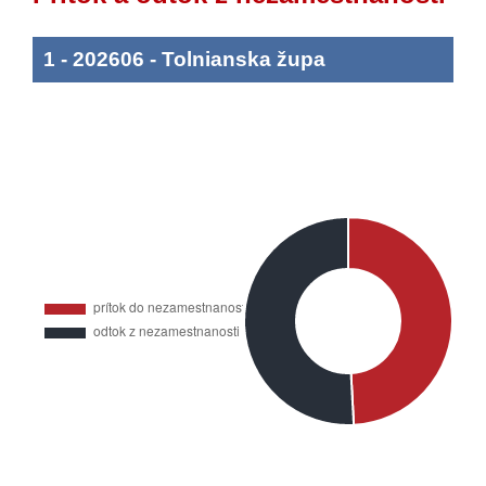
1
-
202606
-
Tolnianska župa