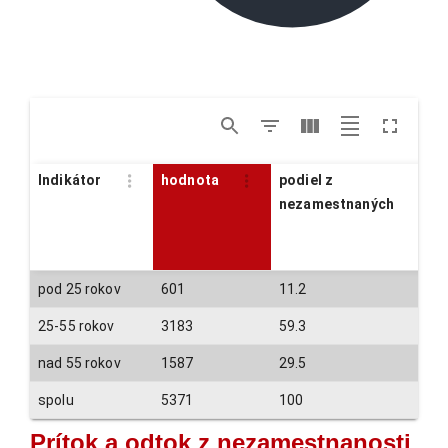
Indikátor
hodnota
podiel z
nezamestnaných
pod 25 rokov
601
11.2
25-55 rokov
3183
59.3
nad 55 rokov
1587
29.5
spolu
5371
100
Prítok a odtok z nezamestnanosti