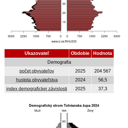
Ukazovateľ
Obdobie
Hodnota
Demografia
počet obyvateľov
2025
204 567
hustota obyvateľstva
2024
56,5
index demografickej závislosti
2025
37,3