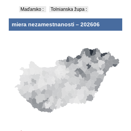
Maďarsko
:
Tolnianska župa
:
miera nezamestnanosti
–
202606