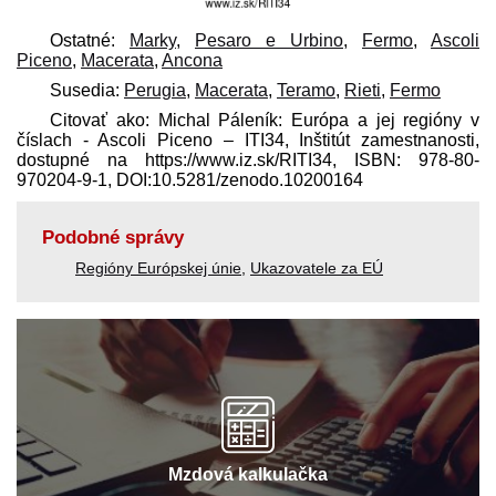
Ostatné:
Marky
,
Pesaro e Urbino
,
Fermo
,
Ascoli
Piceno
,
Macerata
,
Ancona
Susedia:
Perugia
,
Macerata
,
Teramo
,
Rieti
,
Fermo
Citovať ako: Michal Páleník: Európa a jej regióny v
číslach - Ascoli Piceno – ITI34, Inštitút zamestnanosti,
dostupné na https://www.iz.sk/​RITI34, ISBN: 978-80-
970204-9-1, DOI:10.5281/zenodo.10200164
Podobné správy
Regióny Európskej únie
,
Ukazovatele za EÚ
Mzdová kalkulačka