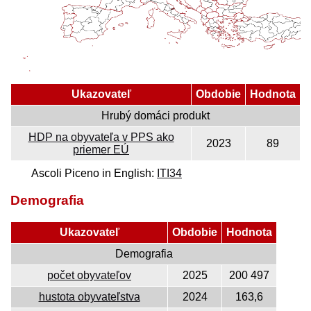
Ukazovateľ
Obdobie
Hodnota
Hrubý domáci produkt
HDP na obyvateľa v PPS ako
2023
89
priemer EÚ
Ascoli Piceno in English:
ITI34
Demografia
Ukazovateľ
Obdobie
Hodnota
Demografia
počet obyvateľov
2025
200 497
hustota obyvateľstva
2024
163,6