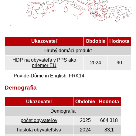
Ukazovateľ
Obdobie
Hodnota
Hrubý domáci produkt
HDP na obyvateľa v PPS ako
2024
90
priemer EÚ
Puy-de-Dôme in English:
FRK14
Demografia
Ukazovateľ
Obdobie
Hodnota
Demografia
počet obyvateľov
2025
664 318
hustota obyvateľstva
2024
83,1