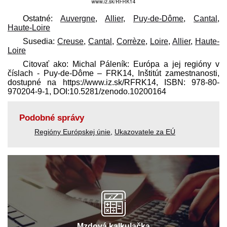
Ostatné:
Auvergne
,
Allier
,
Puy-de-Dôme
,
Cantal
,
Haute-Loire
Susedia:
Creuse
,
Cantal
,
Corrèze
,
Loire
,
Allier
,
Haute-
Loire
Citovať ako: Michal Páleník: Európa a jej regióny v
číslach - Puy-de-Dôme – FRK14, Inštitút zamestnanosti,
dostupné na https://www.iz.sk/​RFRK14, ISBN: 978-80-
970204-9-1, DOI:10.5281/zenodo.10200164
Podobné správy
Regióny Európskej únie
,
Ukazovatele za EÚ
Mzdová kalkulačka