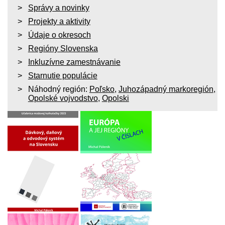
Správy a novinky
Projekty a aktivity
Údaje o okresoch
Regióny Slovenska
Inkluzívne zamestnávanie
Starnutie populácie
Náhodný región:
Poľsko
,
Juhozápadný markoregión
,
Opolské vojvodstvo
,
Opolski