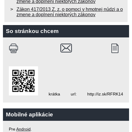
zmene a doplnení niektorých zákonov
Zákon 417/2013 Z. z. o pomoci v hmotnej núdzi a o
zmene a doplnení niektorých zákonov
So stránkou chcem
krátka url: http://iz.sk/RFRK14
Mobilné aplikácie
Pre
Android
.