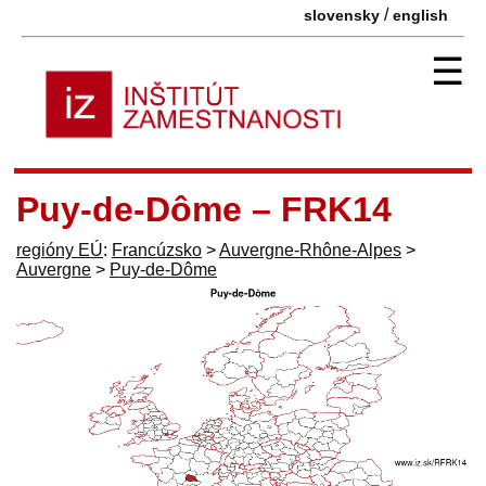
/
slovensky
english
☰
Puy-de-Dôme – FRK14
regióny EÚ
:
Francúzsko
>
Auvergne-Rhône-Alpes
>
Auvergne
>
Puy-de-Dôme