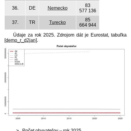
83
36.
DE
Nemecko
577 136
85
37.
TR
Turecko
664 944
Údaje za rok 2025. Zdrojom dát je Eurostat, tabuľka
[demo_r_d2jan]
.
Počet obyvateľov – rok 2025