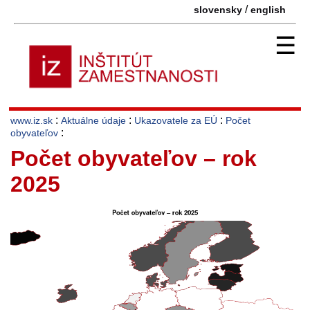
/
slovensky
english
☰
:
:
:
www.iz.sk
Aktuálne údaje
Ukazovatele za EÚ
Počet
:
obyvateľov
Počet obyvateľov – rok
2025