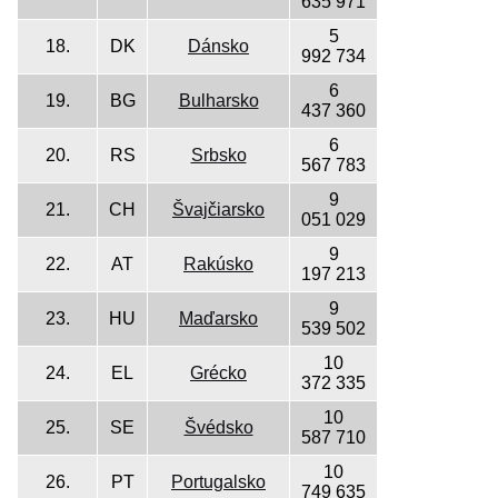
635 971
5
18.
DK
Dánsko
992 734
6
19.
BG
Bulharsko
437 360
6
20.
RS
Srbsko
567 783
9
21.
CH
Švajčiarsko
051 029
9
22.
AT
Rakúsko
197 213
9
23.
HU
Maďarsko
539 502
10
24.
EL
Grécko
372 335
10
25.
SE
Švédsko
587 710
10
26.
PT
Portugalsko
749 635