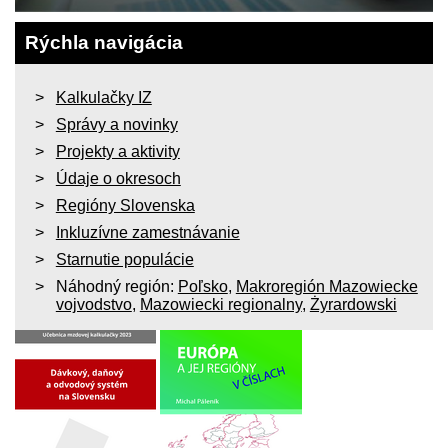
Rýchla navigácia
Kalkulačky IZ
Správy a novinky
Projekty a aktivity
Údaje o okresoch
Regióny Slovenska
Inkluzívne zamestnávanie
Starnutie populácie
Náhodný región:
Poľsko
,
Makroregión Mazowiecke
vojvodstvo
,
Mazowiecki regionalny
,
Żyrardowski