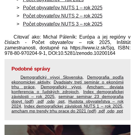
Počet obyvateľov NUTS 1 – rok 2025
Počet obyvateľov NUTS 2 – rok 2025
Počet obyvateľov NUTS 3 – rok 2025
Citovať ako: Michal Páleník: Európa a jej regióny v
číslach - Počet obyvateľov – rok 2025, Inštitút
zamestnanosti, dostupné na https://www.iz.sk/​Sjq, ISBN:
978-80-970204-9-1, DOI:10.5281/zenodo.10200164
Podobné správy
Demografický vývoj Slovenska
,
Demografia podľa
ekonomickej aktivity
,
Dvadsiaty tretí seminár o ekonómii
trhu práce
,
Demografický vývoj
,
Amcham: deviata
konferencia o ľudských zdrojoch
,
Index demografickej
závislosti – rok 2025
,
seminar seminar 23 demografia
dopyt (pdf)
.pdf
.odp
.ppt
,
Hustota obyvateľstva – rok
2024
,
Index demografickej závislosti NUTS 1 – rok 2025
,
amcham mp trendy trhu prace do 2021 (pdf)
.pdf
.odp
.ppt