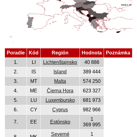
Poradie
Kód
Región
Hodnota
Poznámka
1.
LI
Lichtenštajnsko
40 886
2.
IS
Island
389 444
3.
MT
Malta
574 250
4.
ME
Čierna Hora
623 327
5.
LU
Luxembursko
681 973
6.
CY
Cyprus
982 966
1
7.
EE
Estónsko
369 995
Severné
1
8.
MK