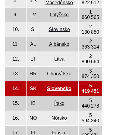
Macedónsko
822 612
1
9.
LV
Lotyšsko
860 565
2
10.
SI
Slovinsko
130 850
2
11.
AL
Albánsko
363 314
2
12.
LT
Litva
890 664
3
13.
HR
Chorvátsko
874 350
5
14.
SK
Slovensko
419 451
5
15.
IE
Írsko
440 278
5
16.
NO
Nórsko
594 340
5
17.
FI
Fínsko