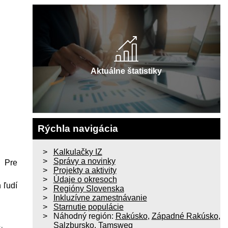
Aktuálne štatistiky
Rýchla navigácia
Kalkulačky IZ
Správy a novinky
. Pre
Projekty a aktivity
Údaje o okresoch
 ľudí
Regióny Slovenska
Inkluzívne zamestnávanie
Starnutie populácie
Náhodný región:
Rakúsko
,
Západné Rakúsko
,
Salzbursko
,
Tamsweg