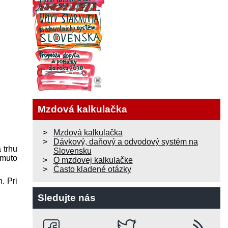
Mzdová kalkulačka
Mzdová kalkulačka
Dávkový, daňový a odvodový systém na
 trhu
Slovensku
omuto
O mzdovej kalkulačke
Často kladené otázky
. Pri
Sledujte nás