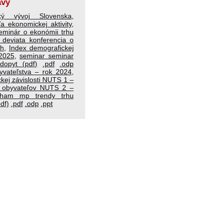
ávy
cký vývoj Slovenska
,
a ekonomickej aktivity
,
seminár o ekonómii trhu
deviata konferencia o
ch
,
Index demografickej
 2025
,
seminar seminar
dopyt (pdf)
.pdf
.odp
yvateľstva – rok 2024
,
kej závislosti NUTS 1 –
 obyvateľov NUTS 2 –
ham mp trendy trhu
df)
.pdf
.odp
.ppt