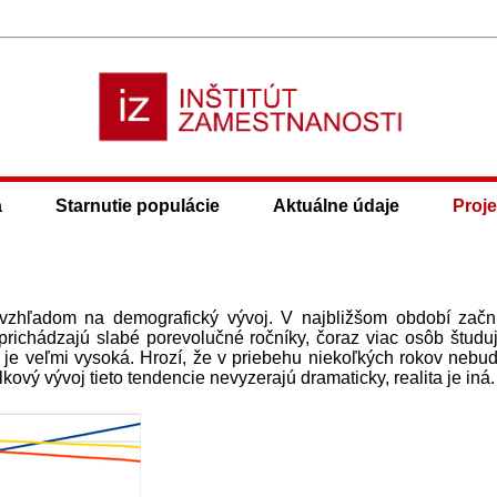
a
Starnutie populácie
Aktuálne údaje
Proje
 vzhľadom na demografický vývoj. V najbližšom období zač
prichádzajú slabé porevolučné ročníky, čoraz viac osôb študu
 je veľmi vysoká. Hrozí, že v priebehu niekoľkých rokov nebu
ový vývoj tieto tendencie nevyzerajú dramaticky, realita je iná.