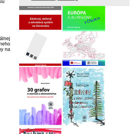
šiu
álnej
vneho
ny na