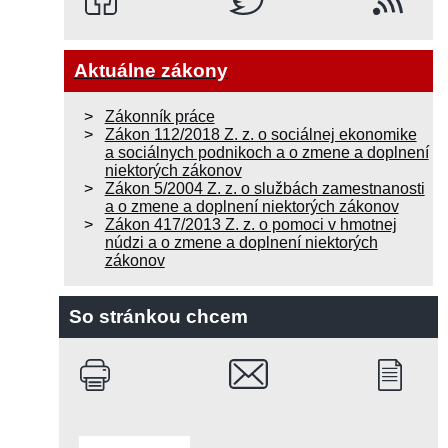
Aktuálne zákony
Zákonník práce
Zákon 112/2018 Z. z. o sociálnej ekonomike
a sociálnych podnikoch a o zmene a doplnení
niektorých zákonov
Zákon 5/2004 Z. z. o službách zamestnanosti
a o zmene a doplnení niektorých zákonov
Zákon 417/2013 Z. z. o pomoci v hmotnej
núdzi a o zmene a doplnení niektorých
zákonov
So stránkou chcem