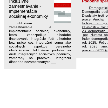
Inkluzívne
Podobné spr
zamestnávanie -
Demografi
implementácia
Demografia podľ
Dvadsiaty tretí 
sociálnej ekonomiky
práce
,
Amcham: 
Inkluzívne
ľudských zdrojo
zamestnávanie je
závislosti – rok
implementácia sociálnej ekonomiky,
23 demografia 
ktorá zabezpečuje dlhodobé
.ppt
,
Hustota ob
financovanie integrácie ľudí dlhodobo
Index demografic
bez práce cez integračnú sumu ako
rok 2025
,
Počet
sociálnych aspektov verejného
rok 2025
,
amc
obstarávania. Inkluzívne podniky sú
prace do 2021 (p
druh integračných sociálnych podnikov,
zameraný na pracovnú integráciu
dlhodobo nezamestnaných.
. . .