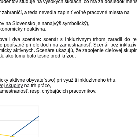
študentov študuje na vysokých školách, čo má za dôsledok men
 zahraničí, a teda nevedia zaplniť voľné pracovné miesta na
ov na Slovensko je nanajvýš symbolický),
 ekonomicky neaktívna.
vali dva scenáre: scenár s inkluzívnym trhom zaradil do re
 je popísané
pri efektoch na zamestnanosť
. Scenár bez inkluzí
omicky aktívnych. Scenáre ukazujú, že zapojenie cieľovej skupi
ak, ako tomu bolo tesne pred krízou.
cky aktívne obyvateľstvo) pri využití inkluzívneho trhu,
vej skupiny
na trh práce,
zamestnanosť, resp. chýbajúcich pracovníkov.