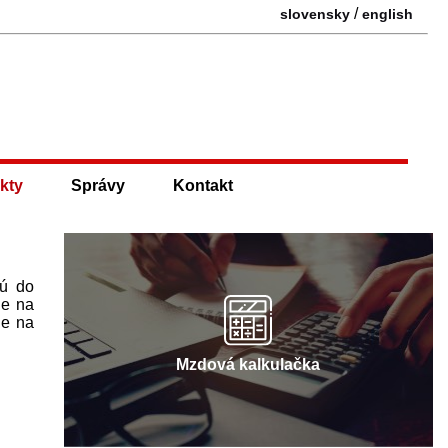
/
slovensky
english
kty
Správy
Kontakt
nú do
je na
de na
Mzdová kalkulačka