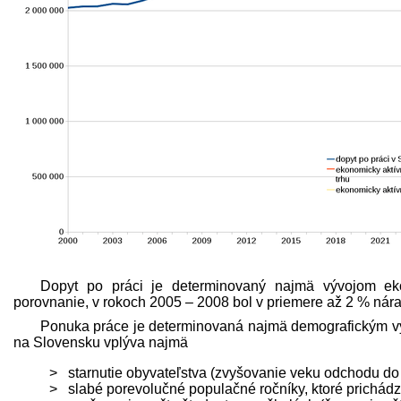
Dopyt po práci je determinovaný najmä vývojom ek
porovnanie, v rokoch 2005 – 2008 bol v priemere až 2 % nára
Ponuka práce je determinovaná najmä demografickým vý
na Slovensku vplýva najmä
starnutie obyvateľstva (zvyšovanie veku odchodu do
slabé porevolučné populačné ročníky, ktoré prichádza