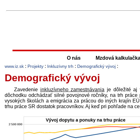
O nás
Mzdová kalkulačk
:
:
:
:
www.iz.sk
Projekty
Inkluzívny trh
Demografický vývoj
Demografický vývoj
Zavedenie
inkluzívneho zamestnávania
je dôležité aj
dôchodku odchádzať silné povojnové ročníky, na trh práce 
vysokých školách a emigrácia za prácou do iných krajín EÚ
trhu práce SR dostatok pracovníkov. Aj keď pri pohľade na celk