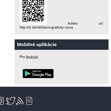
krátka url:
http://iz.sk/inkl/demograficky-vyvoj
Mobilné aplikácie
Pre
Android
.