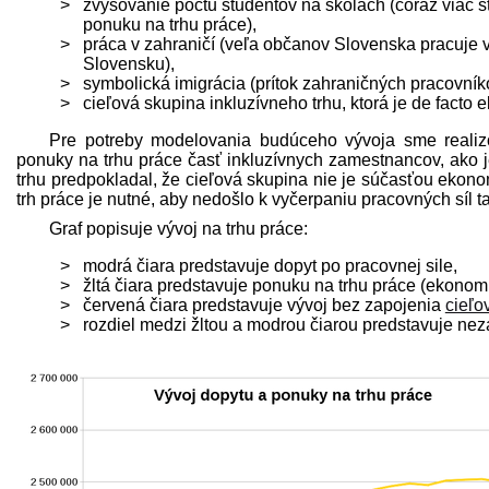
zvyšovanie počtu študentov na školách (čoraz viac 
ponuku na trhu práce),
práca v zahraničí (veľa občanov Slovenska pracuje v
Slovensku),
symbolická imigrácia (prítok zahraničných pracovník
cieľová skupina inkluzívneho trhu, ktorá je de facto
Pre potreby modelovania budúceho vývoja sme realizo
ponuky na trhu práce časť inkluzívnych zamestnancov, ako
trhu pred­pokladal, že cieľová skupina nie je súčasťou ekon
trh práce je nutné, aby nedošlo k vyčerpaniu pracovných síl t
Graf popisuje vývoj na trhu práce:
modrá čiara pred­stavuje dopyt po pracovnej sile,
žltá čiara pred­stavuje ponuku na trhu práce (ekonomi
červená čiara pred­stavuje vývoj bez zapojenia
cieľo
rozdiel medzi žltou a modrou čiarou pred­stavuje ne