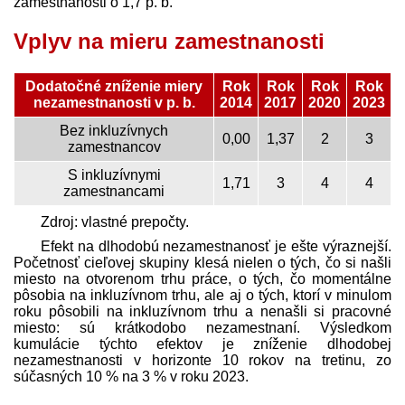
zamestnanosti o 1,7 p. b.
Vplyv na mieru zamestnanosti
Dodatočné zníženie miery
Rok
Rok
Rok
Rok
nezamestnanosti v p. b.
2014
2017
2020
2023
Bez inkluzívnych
0,00
1,37
2
3
zamestnancov
S inkluzívnymi
1,71
3
4
4
zamestnancami
Zdroj: vlastné prepočty.
Efekt na dlhodobú nezamestnanosť je ešte výraznejší.
Početnosť cieľovej skupiny klesá nielen o tých, čo si našli
miesto na otvorenom trhu práce, o tých, čo momentálne
pôsobia na inkluzívnom trhu, ale aj o tých, ktorí v minulom
roku pôsobili na inkluzívnom trhu a nenašli si pracovné
miesto: sú krátkodobo nezamestnaní. Výsledkom
kumulácie týchto efektov je zníženie dlhodobej
nezamestnanosti v horizonte 10 rokov na tretinu, zo
súčasných 10 % na 3 % v roku 2023.