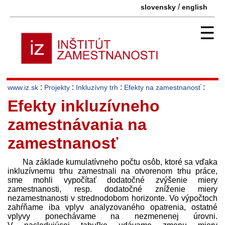
/
slovensky
english
☰
:
:
:
:
www.iz.sk
Projekty
Inkluzívny trh
Efekty na zamestnanosť
Efekty inkluzívneho
zamestnávania na
zamestnanosť
Na základe kumulatívneho počtu osôb, ktoré sa vďaka
inkluzívnemu trhu zamestnali na otvorenom trhu práce,
sme mohli vypočítať dodatočné zvýšenie miery
zamestnanosti, resp. dodatočné zníženie miery
nezamestnanosti v strednodobom horizonte. Vo výpočtoch
zahŕňame iba vplyv analyzovaného opatrenia, ostatné
vplyvy ponechávame na nezmenenej úrovni.