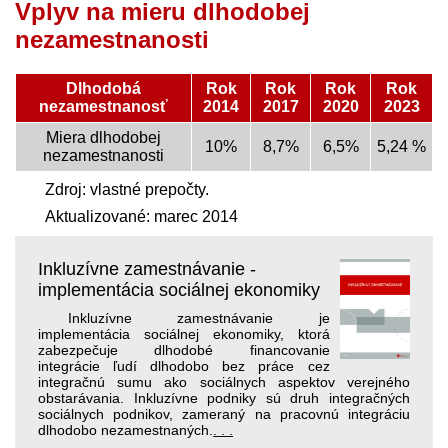
Vplyv na mieru dlhodobej
nezamestnanosti
Dlhodobá
Rok
Rok
Rok
Rok
nezamestnanosť
2014
2017
2020
2023
Miera dlhodobej
10%
8,7%
6,5%
5,24 %
nezamestnanosti
Zdroj: vlastné prepočty.
Aktualizované: marec 2014
Inkluzívne zamestnávanie -
implementácia sociálnej ekonomiky
Inkluzívne zamestnávanie je
implementácia sociálnej ekonomiky, ktorá
zabezpečuje dlhodobé financovanie
integrácie ľudí dlhodobo bez práce cez
integračnú sumu ako sociálnych aspektov verejného
obstarávania. Inkluzívne podniky sú druh integračných
sociálnych podnikov, zameraný na pracovnú integráciu
dlhodobo nezamestnaných.
. . .