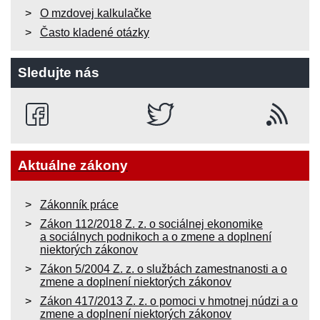
O mzdovej kalkulačke
Často kladené otázky
Sledujte nás
Aktuálne zákony
Zákonník práce
Zákon 112/2018 Z. z. o sociálnej ekonomike
a sociálnych podnikoch a o zmene a doplnení
niektorých zákonov
Zákon 5/2004 Z. z. o službách zamestnanosti a o
zmene a doplnení niektorých zákonov
Zákon 417/2013 Z. z. o pomoci v hmotnej núdzi a o
zmene a doplnení niektorých zákonov