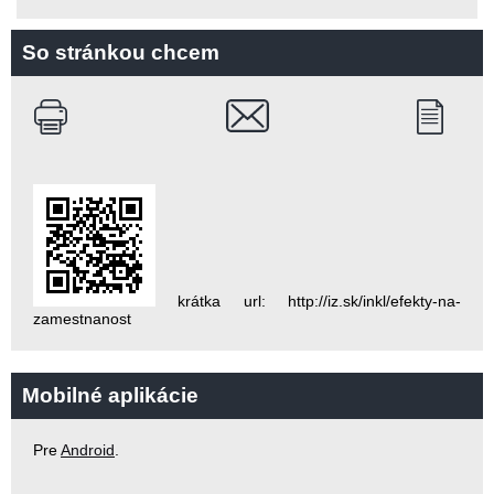
So stránkou chcem
krátka url: http://iz.sk/inkl/efekty-na-
zamestnanost
Mobilné aplikácie
Pre
Android
.