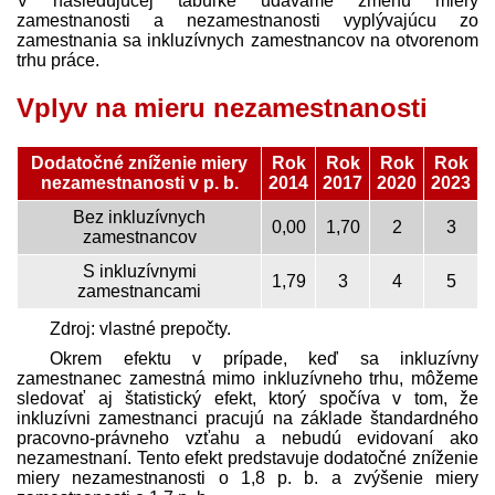
V nasledujúcej tabuľke udávame zmenu miery
zamestnanosti a nezamestnanosti vyplývajúcu zo
zamestnania sa inkluzívnych zamestnancov na otvorenom
trhu práce.
Vplyv na mieru nezamestnanosti
Dodatočné zníženie miery
Rok
Rok
Rok
Rok
nezamestnanosti v p. b.
2014
2017
2020
2023
Bez inkluzívnych
0,00
1,70
2
3
zamestnancov
S inkluzívnymi
1,79
3
4
5
zamestnancami
Zdroj: vlastné prepočty.
Okrem efektu v prípade, keď sa inkluzívny
zamestnanec zamestná mimo inkluzívneho trhu, môžeme
sledovať aj štatistický efekt, ktorý spočíva v tom, že
inkluzívni zamestnanci pracujú na základe štandardného
pracovno-právneho vzťahu a nebudú evidovaní ako
nezamestnaní. Tento efekt pred­stavuje dodatočné zníženie
miery nezamestnanosti o 1,8 p. b. a zvýšenie miery