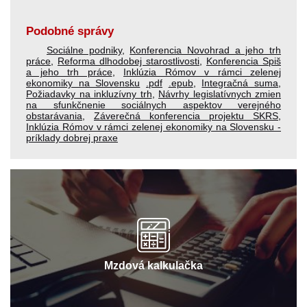
Podobné správy
Sociálne podniky
,
Konferencia Novohrad a jeho trh
práce
,
Reforma dlhodobej starostlivosti
,
Konferencia Spiš
a jeho trh práce
,
Inklúzia Rómov v rámci zelenej
ekonomiky na Slovensku
.pdf
.epub
,
Integračná suma
,
Požiadavky na inkluzívny trh
,
Návrhy legislatívnych zmien
na sfunkčnenie sociálnych aspektov verejného
obstarávania
,
Záverečná konferencia projektu SKRS
,
Inklúzia Rómov v rámci zelenej ekonomiky na Slovensku -
príklady dobrej praxe
Mzdová kalkulačka