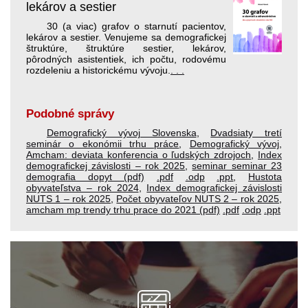
lekárov a sestier
30 (a viac) grafov o starnutí pacientov,
lekárov a sestier. Venujeme sa demografickej
štruktúre, štruktúre sestier, lekárov,
pôrodných asistentiek, ich počtu, rodovému
rozdeleniu a historickému vývoju.
. . .
Podobné správy
Demografický vývoj Slovenska
,
Dvadsiaty tretí
seminár o ekonómii trhu práce
,
Demografický vývoj
,
Amcham: deviata konferencia o ľudských zdrojoch
,
Index
demografickej závislosti – rok 2025
,
seminar seminar 23
demografia dopyt (pdf)
.pdf
.odp
.ppt
,
Hustota
obyvateľstva – rok 2024
,
Index demografickej závislosti
NUTS 1 – rok 2025
,
Počet obyvateľov NUTS 2 – rok 2025
,
amcham mp trendy trhu prace do 2021 (pdf)
.pdf
.odp
.ppt