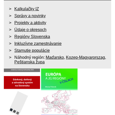
Kalkulačky IZ
Správy a novinky
Projekty a aktivity
Údaje o okresoch
Regióny Slovenska
Inkluzívne zamestnávanie
Starnutie populácie
Náhodný región:
Maďarsko
,
Kozep-Magyarorszag
,
Peštianska župa