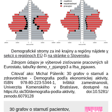
Demografické stromy za iné krajiny a regióny nájdete
v
sekcii o regiónoch EÚ
či
na stránke o Slovensku
.
Zdrojom údajov je výberové zisťovanie pracovných síl
Eurostatu, tabuľky demo_r_pjangrp3 a lfsa_pgauws.
Citovať ako: Michal Páleník: 30 grafov o starnutí a
zdravotníctve - Demografia podľa ekonomickej aktivity,
ISBN 978-80-223-5344-1, Inštitút zamestnanosti,
Univerzita Komenského v Bratislave, dostupné na
https://iz.sk/​30/demografia-podla-aktivity, doi:10.5281/​
zenodo.6079128
30 grafov o starnutí pacientov,