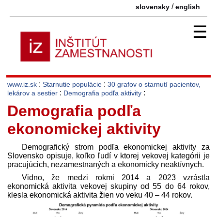
/
slovensky
english
☰
:
:
www.iz.sk
Starnutie populácie
30 grafov o starnutí pacientov,
:
:
lekárov a sestier
Demografia podľa aktivity
Demografia podľa
ekonomickej aktivity
Demografický strom podľa ekonomickej aktivity za
Slovensko opisuje, koľko ľudí v ktorej vekovej kategórii je
pracujúcich, nezamestnaných a ekonomicky neaktívnych.
Vidno, že medzi rokmi 2014 a 2023 vzrástla
ekonomická aktivita vekovej skupiny od 55 do 64 rokov,
klesla ekonomická aktivita žien vo veku 40 – 44 rokov.