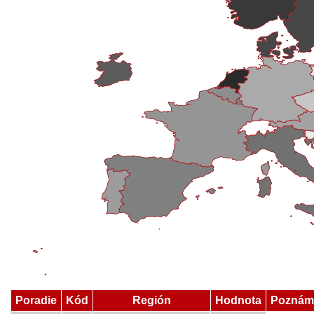
Poradie
Kód
Región
Hodnota
Poznám