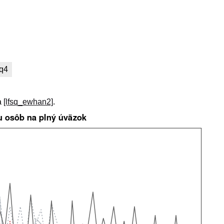
q4
a
[lfsq_ewhan2]
.