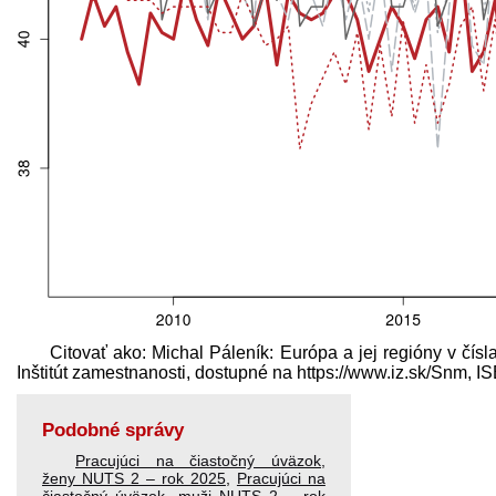
Citovať ako: Michal Páleník: Európa a jej regióny v čís
Inštitút zamestnanosti, dostupné na https://www.iz.sk/​Snm
Podobné správy
Pracujúci na čiastočný úväzok,
ženy NUTS 2 – rok 2025
,
Pracujúci na
čiastočný úväzok, muži NUTS 2 – rok