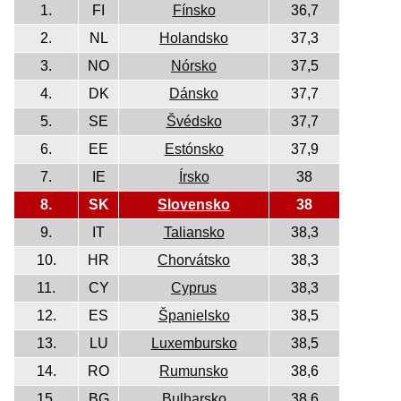
1.
FI
Fínsko
36,7
2.
NL
Holandsko
37,3
3.
NO
Nórsko
37,5
4.
DK
Dánsko
37,7
5.
SE
Švédsko
37,7
6.
EE
Estónsko
37,9
7.
IE
Írsko
38
8.
SK
Slovensko
38
9.
IT
Taliansko
38,3
10.
HR
Chorvátsko
38,3
11.
CY
Cyprus
38,3
12.
ES
Španielsko
38,5
13.
LU
Luxembursko
38,5
14.
RO
Rumunsko
38,6
15.
BG
Bulharsko
38,6