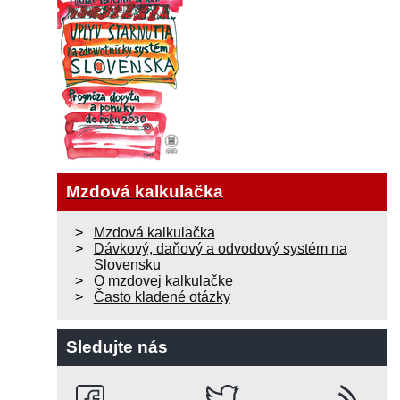
Mzdová kalkulačka
Mzdová kalkulačka
Dávkový, daňový a odvodový systém na
Slovensku
O mzdovej kalkulačke
Často kladené otázky
Sledujte nás