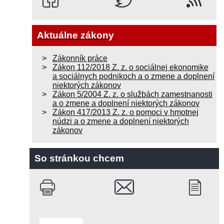
Aktuálne zákony
Zákonník práce
Zákon 112/2018 Z. z. o sociálnej ekonomike
a sociálnych podnikoch a o zmene a doplnení
niektorých zákonov
Zákon 5/2004 Z. z. o službách zamestnanosti
a o zmene a doplnení niektorých zákonov
Zákon 417/2013 Z. z. o pomoci v hmotnej
núdzi a o zmene a doplnení niektorých
zákonov
So stránkou chcem