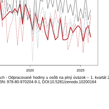
lach - Odpracované hodiny u osôb na plný úväzok – 1. kvartál 
, ISBN: 978-80-970204-9-1, DOI:10.5281/zenodo.10200164