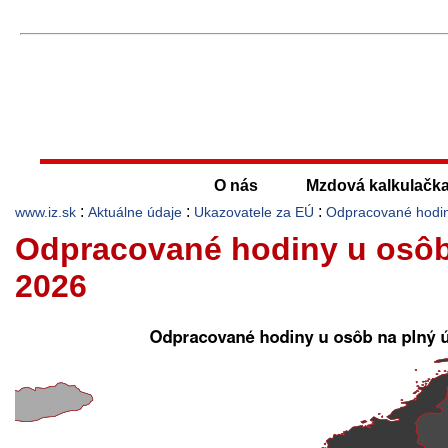
O nás
Mzdová kalkulačk
:
:
:
www.iz.sk
Aktuálne údaje
Ukazovatele za EÚ
Odpracované hodin
Odpracované hodiny u osôb 
2026