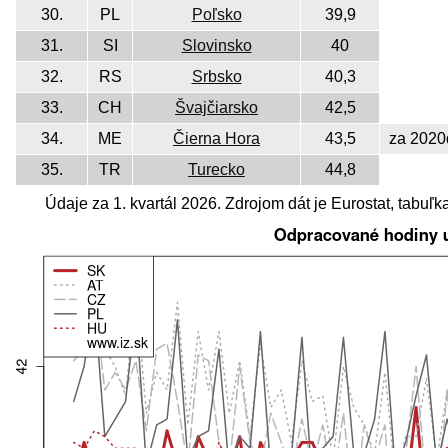
30.
PL
Poľsko
39,9
31.
SI
Slovinsko
40
32.
RS
Srbsko
40,3
33.
CH
Švajčiarsko
42,5
34.
ME
Čierna Hora
43,5
za 2020
35.
TR
Turecko
44,8
Údaje za 1. kvartál 2026. Zdrojom dát je Eurostat, tabuľk