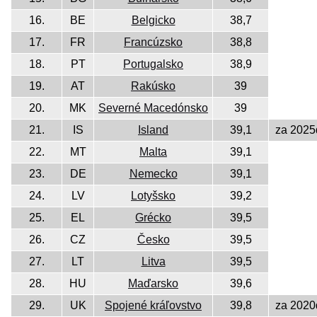
16.
BE
Belgicko
38,7
17.
FR
Francúzsko
38,8
18.
PT
Portugalsko
38,9
19.
AT
Rakúsko
39
20.
MK
Severné Macedónsko
39
21.
IS
Island
39,1
za 2025
22.
MT
Malta
39,1
23.
DE
Nemecko
39,1
24.
LV
Lotyšsko
39,2
25.
EL
Grécko
39,5
26.
CZ
Česko
39,5
27.
LT
Litva
39,5
28.
HU
Maďarsko
39,6
29.
UK
Spojené kráľovstvo
39,8
za 2020