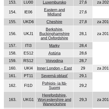
153.
LU00
Luxembursko
27,6
za 202
Eastern and
154.
IE06
27,6
Midland
155.
UKD6
Cheshire
27,8
za 201
Berkshire,
156.
UKJ1
Buckinghamshire
28,1
za 201
and Oxfordshire
157.
ITI3
Marky
28,4
158.
ES12
Astúria
28,6
159.
RS12
Vojvodina
28,7
160.
UKI4
Inner London – East
29
za 201
161.
PT11
Severná oblasť
29,1
Pohjois- ja Itä-
162.
FI1D
29,2
Suomi
Herefordshire,
163.
UKG1
Worcestershire and
29,3
za 201
Warwickshire