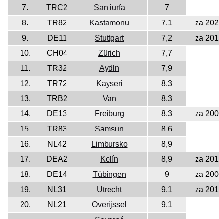
7.
TRC2
Sanliurfa
7
8.
TR82
Kastamonu
7,1
za 202
9.
DE11
Stuttgart
7,2
za 201
10.
CH04
Zürich
7,7
11.
TR32
Aydin
7,9
12.
TR72
Kayseri
8,3
13.
TRB2
Van
8,3
14.
DE13
Freiburg
8,3
za 200
15.
TR83
Samsun
8,6
16.
NL42
Limbursko
8,9
17.
DEA2
Kolín
8,9
za 201
18.
DE14
Tübingen
9
za 200
19.
NL31
Utrecht
9,1
za 201
20.
NL21
Overijssel
9,1