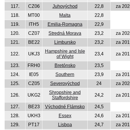
117.
CZ06
Juhovýchod
22,8
za 202
118.
MT00
Malta
22,8
119.
ITH5
Emilia-Romagna
22,9
120.
CZ07
Stredná Morava
23,2
za 202
121.
BE22
Limbursko
23,2
za 201
Hampshire and Isle
122.
UKJ3
23,4
za 201
of Wight
123.
FRH0
Bretónsko
23,5
124.
IE05
Southern
23,9
za 201
125.
CZ05
Severovýchod
24
za 202
Shropshire and
126.
UKG2
24,2
za 201
Staffordshire
127.
BE23
Východné Flámsko
24,5
128.
UKH3
Essex
24,6
za 201
129.
PT17
Lisboa
24,7
za 201