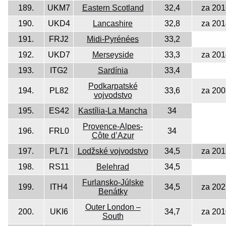
189.
UKM7
Eastern Scotland
32,4
za 201
190.
UKD4
Lancashire
32,8
za 201
191.
FRJ2
Midi-Pyrénées
33,2
192.
UKD7
Merseyside
33,3
za 201
193.
ITG2
Sardínia
33,4
Podkarpatské
194.
PL82
33,6
za 200
vojvodstvo
195.
ES42
Kastília-La Mancha
34
Provence-Alpes-
196.
FRL0
34
Côte d’Azur
197.
PL71
Lodžské vojvodstvo
34,5
za 201
198.
RS11
Belehrad
34,5
Furlansko-Júlske
199.
ITH4
34,5
za 202
Benátky
Outer London –
200.
UKI6
34,7
za 201
South