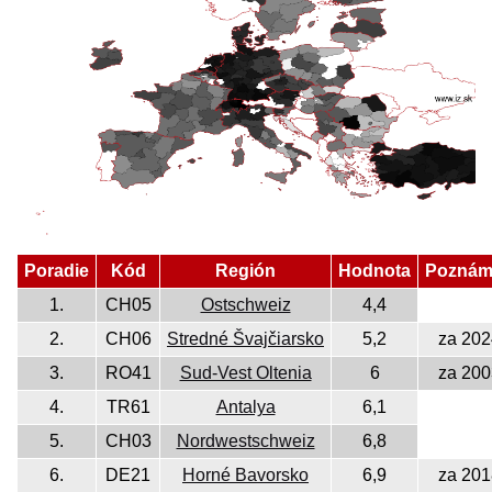
Poradie
Kód
Región
Hodnota
Poznám
1.
CH05
Ostschweiz
4,4
2.
CH06
Stredné Švajčiarsko
5,2
za 202
3.
RO41
Sud-Vest Oltenia
6
za 200
4.
TR61
Antalya
6,1
5.
CH03
Nordwestschweiz
6,8
6.
DE21
Horné Bavorsko
6,9
za 201