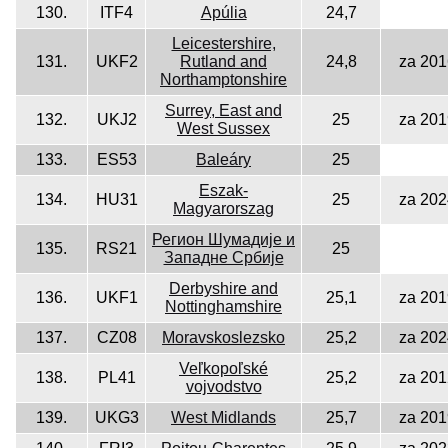
130.
ITF4
Apúlia
24,7
Leicestershire,
131.
UKF2
Rutland and
24,8
za 201
Northamptonshire
Surrey, East and
132.
UKJ2
25
za 201
West Sussex
133.
ES53
Baleáry
25
Eszak-
134.
HU31
25
za 202
Magyarorszag
Регион Шумадије и
135.
RS21
25
Западне Србије
Derbyshire and
136.
UKF1
25,1
za 201
Nottinghamshire
137.
CZ08
Moravskoslezsko
25,2
za 202
Veľkopoľské
138.
PL41
25,2
za 201
vojvodstvo
139.
UKG3
West Midlands
25,7
za 201