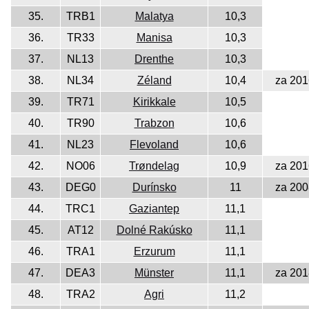
35.
TRB1
Malatya
10,3
36.
TR33
Manisa
10,3
37.
NL13
Drenthe
10,3
38.
NL34
Zéland
10,4
za 201
39.
TR71
Kirikkale
10,5
40.
TR90
Trabzon
10,6
41.
NL23
Flevoland
10,6
42.
NO06
Trøndelag
10,9
za 201
43.
DEG0
Durínsko
11
za 200
44.
TRC1
Gaziantep
11,1
45.
AT12
Dolné Rakúsko
11,1
46.
TRA1
Erzurum
11,1
47.
DEA3
Münster
11,1
za 201
48.
TRA2
Agri
11,2