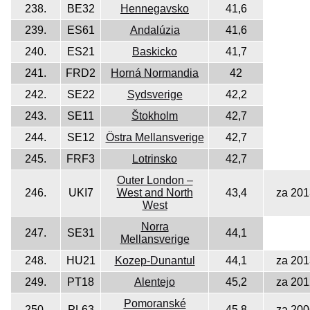
238.
BE32
Hennegavsko
41,6
239.
ES61
Andalúzia
41,6
240.
ES21
Baskicko
41,7
241.
FRD2
Horná Normandia
42
242.
SE22
Sydsverige
42,2
243.
SE11
Štokholm
42,7
244.
SE12
Östra Mellansverige
42,7
245.
FRF3
Lotrinsko
42,7
Outer London –
246.
UKI7
West and North
43,4
za 201
West
Norra
247.
SE31
44,1
Mellansverige
248.
HU21
Kozep-Dunantul
44,1
za 201
249.
PT18
Alentejo
45,2
za 201
Pomoranské
250.
PL63
45,8
za 200