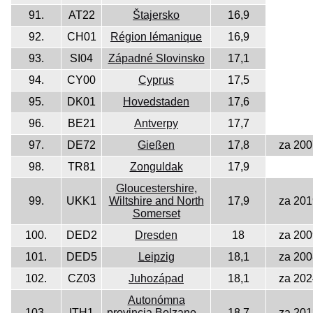
91.
AT22
Štajersko
16,9
92.
CH01
Région lémanique
16,9
93.
SI04
Západné Slovinsko
17,1
94.
CY00
Cyprus
17,5
95.
DK01
Hovedstaden
17,6
96.
BE21
Antverpy
17,7
97.
DE72
Gießen
17,8
za 200
98.
TR81
Zonguldak
17,9
Gloucestershire,
99.
UKK1
Wiltshire and North
17,9
za 201
Somerset
100.
DED2
Dresden
18
za 200
101.
DED5
Leipzig
18,1
za 200
102.
CZ03
Juhozápad
18,1
za 202
Autonómna
103.
ITH1
provincia Bolzano –
18,7
za 201