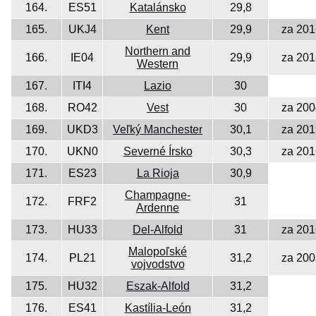
164.
ES51
Katalánsko
29,8
165.
UKJ4
Kent
29,9
za 201
Northern and
166.
IE04
29,9
za 201
Western
167.
ITI4
Lazio
30
168.
RO42
Vest
30
za 200
169.
UKD3
Veľký Manchester
30,1
za 201
170.
UKN0
Severné Írsko
30,3
za 201
171.
ES23
La Rioja
30,9
Champagne-
172.
FRF2
31
Ardenne
173.
HU33
Del-Alfold
31
za 201
Malopoľské
174.
PL21
31,2
za 200
vojvodstvo
175.
HU32
Eszak-Alfold
31,2
176.
ES41
Kastília-León
31,2