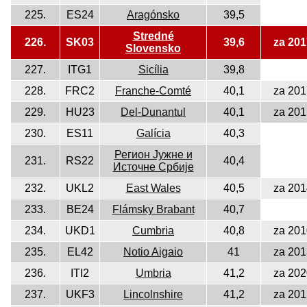
225.
ES24
Aragónsko
39,5
Stredné
226.
SK03
39,6
za 201
Slovensko
227.
ITG1
Sicília
39,8
228.
FRC2
Franche-Comté
40,1
za 201
229.
HU23
Del-Dunantul
40,1
za 201
230.
ES11
Galícia
40,3
Регион Јужне и
231.
RS22
40,4
Источне Србије
232.
UKL2
East Wales
40,5
za 201
233.
BE24
Flámsky Brabant
40,7
234.
UKD1
Cumbria
40,8
za 201
235.
EL42
Notio Aigaio
41
za 201
236.
ITI2
Umbria
41,2
za 202
237.
UKF3
Lincolnshire
41,2
za 201