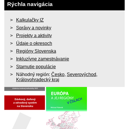
Rýchla navigácia
Kalkulačky IZ
Správy a novinky
Projekty a aktivity
Údaje o okresoch
Regióny Slovenska
Inkluzívne zamestnávanie
Starnutie populácie
Náhodný región:
Česko
,
Severovýchod
,
Královohradecký kraj