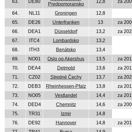
63.
DE80
12,8
za 200
Predpomoransko
64.
NL11
Groningen
12,8
65.
DE26
Unterfranken
13
za 200
66.
DEA1
Düsseldorf
13,2
za 202
67.
ITC4
Lombardsko
13,2
68.
ITH3
Benátsko
13,4
69.
NO01
Oslo og Akershus
13,5
za 201
70.
DEA4
Detmold
13,6
za 201
71.
CZ02
Stredné Čechy
13,7
za 202
72.
DEB3
Rheinhessen-Pfalz
13,8
za 201
73.
NO05
Vestlandet
14,4
za 201
74.
DED4
Chemnitz
14,6
za 200
75.
TR31
Izmir
14,8
76.
DE92
Hannover
14,8
za 201
77.
TR41
Bursa
14,9