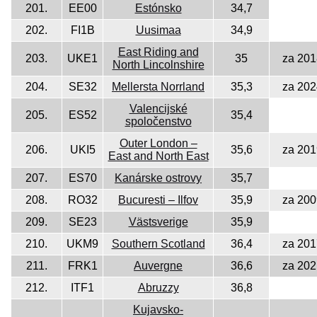
201.
EE00
Estónsko
34,7
202.
FI1B
Uusimaa
34,9
East Riding and
203.
UKE1
35
za 201
North Lincolnshire
204.
SE32
Mellersta Norrland
35,3
za 202
Valencijské
205.
ES52
35,4
spoločenstvo
Outer London –
206.
UKI5
35,6
za 201
East and North East
207.
ES70
Kanárske ostrovy
35,7
208.
RO32
Bucuresti – Ilfov
35,9
za 200
209.
SE23
Västsverige
35,9
210.
UKM9
Southern Scotland
36,4
za 201
211.
FRK1
Auvergne
36,6
za 202
212.
ITF1
Abruzzy
36,8
Kujavsko-