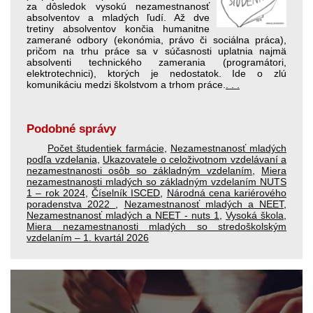
za dôsledok vysokú nezamestnanosť
absolventov a mladých ľudí. Až dve
tretiny absolventov končia humanitne
zamerané odbory (ekonómia, právo či sociálna práca),
pričom na trhu práce sa v súčasnosti uplatnia najmä
absolventi technického zamerania (programátori,
elektrotechnici), ktorých je nedostatok. Ide o zlú
komunikáciu medzi školstvom a trhom práce.
. . .
Podobné správy
Počet študentiek farmácie
,
Nezamestnanosť mladých
podľa vzdelania
,
Ukazovatele o celoživotnom vzdelávaní a
nezamestnanosti osôb so základným vzdelaním
,
Miera
nezamestnanosti mladých so základným vzdelaním NUTS
1 – rok 2024
,
Číselník ISCED
,
Národná cena kariérového
poradenstva 2022
,
Nezamestnanosť mladých a NEET
,
Nezamestnanosť mladých a NEET - nuts 1
,
Vysoká škola
,
Miera nezamestnanosti mladých so stredoškolským
vzdelaním – 1. kvartál 2026