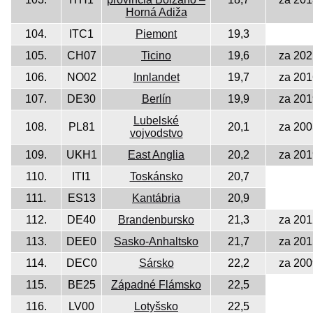
Horná Adiža
104.
ITC1
Piemont
19,3
105.
CH07
Ticino
19,6
za 202
106.
NO02
Innlandet
19,7
za 201
107.
DE30
Berlín
19,9
za 201
Lubelské
108.
PL81
20,1
za 200
vojvodstvo
109.
UKH1
East Anglia
20,2
za 201
110.
ITI1
Toskánsko
20,7
111.
ES13
Kantábria
20,9
112.
DE40
Brandenbursko
21,3
za 201
113.
DEE0
Sasko-Anhaltsko
21,7
za 201
114.
DEC0
Sársko
22,2
za 200
115.
BE25
Západné Flámsko
22,5
116.
LV00
Lotyšsko
22,5