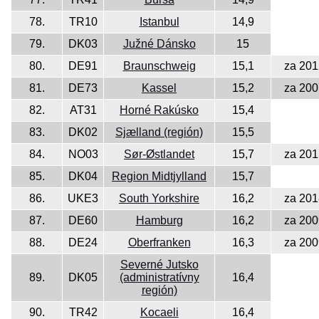
78.
TR10
Istanbul
14,9
79.
DK03
Južné Dánsko
15
80.
DE91
Braunschweig
15,1
za 201
81.
DE73
Kassel
15,2
za 200
82.
AT31
Horné Rakúsko
15,4
83.
DK02
Sjælland (región)
15,5
84.
NO03
Sør-Østlandet
15,7
za 201
85.
DK04
Region Midtjylland
15,7
86.
UKE3
South Yorkshire
16,2
za 201
87.
DE60
Hamburg
16,2
za 200
88.
DE24
Oberfranken
16,3
za 200
Severné Jutsko
89.
DK05
(administratívny
16,4
región)
90.
TR42
Kocaeli
16,4