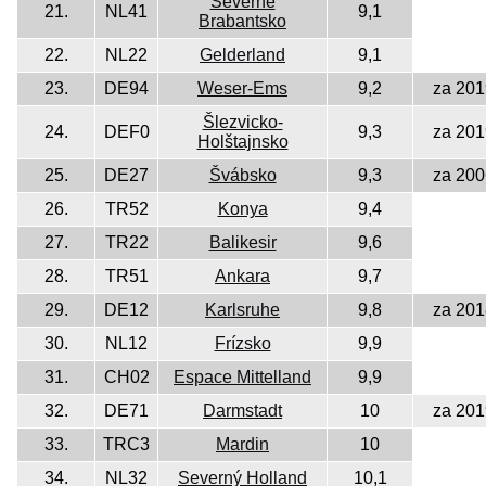
Severné
21.
NL41
9,1
Brabantsko
22.
NL22
Gelderland
9,1
23.
DE94
Weser-Ems
9,2
za 201
Šlezvicko-
24.
DEF0
9,3
za 201
Holštajnsko
25.
DE27
Švábsko
9,3
za 200
26.
TR52
Konya
9,4
27.
TR22
Balikesir
9,6
28.
TR51
Ankara
9,7
29.
DE12
Karlsruhe
9,8
za 201
30.
NL12
Frízsko
9,9
31.
CH02
Espace Mittelland
9,9
32.
DE71
Darmstadt
10
za 201
33.
TRC3
Mardin
10
34.
NL32
Severný Holland
10,1