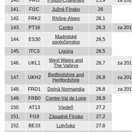
140.
FRI3
Poitou-Charentes
25,9
za 202
141.
FI1C
Južné Fínsko
26
142.
FRK2
Rhône-Alpes
26,1
143.
PT16
Centro
26,3
za 201
Madridské
144.
ES30
26,5
spoločenstvo
145.
ITC3
Ligúria
26,5
West Wales and
146.
UKL1
26,7
za 201
The Valleys
Bedfordshire and
147.
UKH2
26,8
za 201
Hertfordshire
148.
FRD1
Dolná Normandia
26,8
za 201
149.
FRB0
Centre-Val de Loire
26,9
150.
AT13
Viedeň
27,2
151.
FI19
Západné Fínsko
27,2
152.
BE33
Lutyšsko
27,6