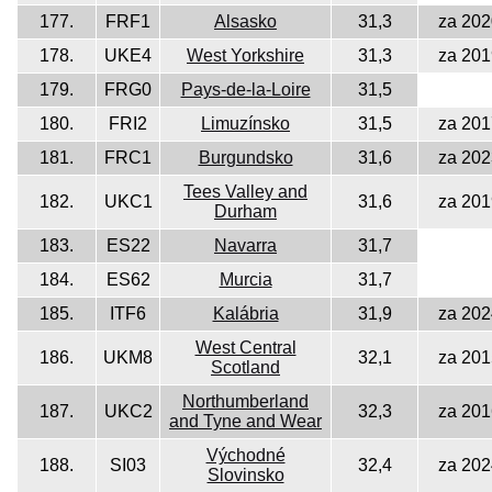
177.
FRF1
Alsasko
31,3
za 202
178.
UKE4
West Yorkshire
31,3
za 201
179.
FRG0
Pays-de-la-Loire
31,5
180.
FRI2
Limuzínsko
31,5
za 201
181.
FRC1
Burgundsko
31,6
za 202
Tees Valley and
182.
UKC1
31,6
za 201
Durham
183.
ES22
Navarra
31,7
184.
ES62
Murcia
31,7
185.
ITF6
Kalábria
31,9
za 202
West Central
186.
UKM8
32,1
za 201
Scotland
Northumberland
187.
UKC2
32,3
za 201
and Tyne and Wear
Východné
188.
SI03
32,4
za 202
Slovinsko