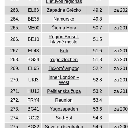
Lietuvos regionas
263.
EL63
Západné Grécko
49,2
za 202
264.
BE35
Namursko
49,8
265.
ME00
Čierna Hora
50,7
za 201
Región Brusel-
266.
BE10
51,5
hlavné mesto
267.
EL43
Kriti
51,6
za 201
268.
BG34
Yugoiztochen
51,8
za 201
269.
EL65
Πελοπόννησος
52,2
za 201
Inner London –
270.
UKI3
52,8
za 201
West
271.
HU12
Peštianska župa
53,2
za 201
272.
FRY4
Réunion
53,4
273.
BG41
Yugozapaden
53,6
za 200
274.
RO22
Sud-Est
54,3
275.
BG32
Severen tsentralen
54,6
za 200