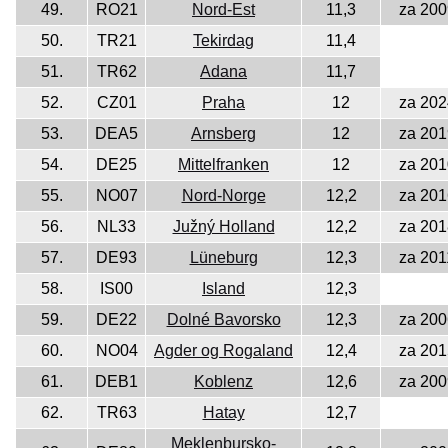
49.
RO21
Nord-Est
11,3
za 200
50.
TR21
Tekirdag
11,4
51.
TR62
Adana
11,7
52.
CZ01
Praha
12
za 202
53.
DEA5
Arnsberg
12
za 201
54.
DE25
Mittelfranken
12
za 201
55.
NO07
Nord-Norge
12,2
za 201
56.
NL33
Južný Holland
12,2
za 201
57.
DE93
Lüneburg
12,3
za 201
58.
IS00
Island
12,3
59.
DE22
Dolné Bavorsko
12,3
za 200
60.
NO04
Agder og Rogaland
12,4
za 201
61.
DEB1
Koblenz
12,6
za 200
62.
TR63
Hatay
12,7
Meklenbursko-