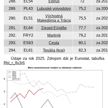
288.
EL54
Epirus
72
za 201
289.
PL43
Lubuské vojvodstvo
75,2
za 200
Východná
290.
EL51
75,5
za 202
Makedónia a Trácia
291.
EL64
Στερεά Ελλάδα
77,7
za 202
292.
FRY2
Martinik
79,2
za 201
293.
ES63
Ceuta
80,1
za 202
294.
EL61
Tesália (kraj)
82,3
za 201
Údaje za rok 2025. Zdrojom dát je Eurostat, tabuľka
[lfst_r_lfu3rt]
.