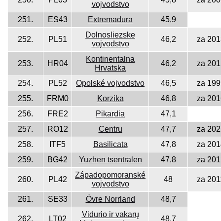
vojvodstvo
251.
ES43
Extremadura
45,9
Dolnosliezske
252.
PL51
46,2
za 201
vojvodstvo
Kontinentalna
253.
HR04
46,2
za 201
Hrvatska
254.
PL52
Opolské vojvodstvo
46,5
za 199
255.
FRM0
Korzika
46,8
za 201
256.
FRE2
Pikardia
47,1
257.
RO12
Centru
47,7
za 202
258.
ITF5
Basilicata
47,8
za 201
259.
BG42
Yuzhen tsentralen
47,8
za 201
Západopomoranské
260.
PL42
48
za 201
vojvodstvo
261.
SE33
Övre Norrland
48,7
Vidurio ir vakarų
262.
LT02
48,7