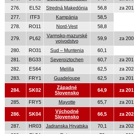
276.
EL52
Stredná Makedónia
56,8
za 201
277.
ITF3
Kampánia
58,5
278.
RO11
Nord-Vest
58,8
Varmsko-mazurské
279.
PL62
59,9
za 200
vojvodstvo
280.
RO31
Sud – Muntenia
60,1
281.
BG33
Severoiztochen
60,7
za 201
282.
ES64
Melilla
62,5
za 202
283.
FRY1
Guadeloupe
62,5
za 201
Západné
284.
SK02
64,9
za 201
Slovensko
285.
FRY5
Mayotte
65,7
za 201
Východné
286.
SK04
66,5
za 202
Slovensko
287.
HR03
Jadranska Hrvatska
70,1
za 202