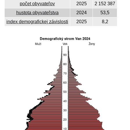
počet obyvateľov
2025
2 152 387
hustota obyvateľstva
2024
53,5
index demografickej závislosti
2025
8,2