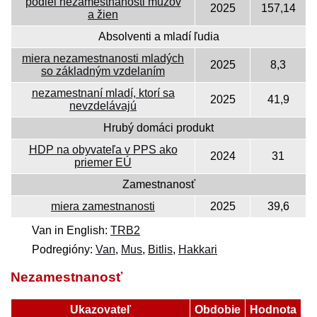
podiel nezamestnanosti mužov
2025
157,14
a žien
Absolventi a mladí ľudia
miera nezamestnanosti mladých
2025
8,3
so základným vzdelaním
nezamestnaní mladí, ktorí sa
2025
41,9
nevzdelávajú
Hrubý domáci produkt
HDP na obyvateľa v PPS ako
2024
31
priemer EÚ
Zamestnanosť
miera zamestnanosti
2025
39,6
Van in English:
TRB2
Podregióny:
Van
,
Mus
,
Bitlis
,
Hakkari
Nezamestnanosť
Ukazovateľ
Obdobie
Hodnota