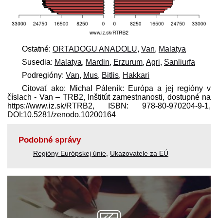
Ostatné:
ORTADOGU ANADOLU
,
Van
,
Malatya
Susedia:
Malatya
,
Mardin
,
Erzurum
,
Agri
,
Sanliurfa
Podregióny:
Van
,
Mus
,
Bitlis
,
Hakkari
Citovať ako: Michal Páleník: Európa a jej regióny v
číslach - Van – TRB2, Inštitút zamestnanosti, dostupné na
https://www.iz.sk/​RTRB2, ISBN: 978-80-970204-9-1,
DOI:10.5281/zenodo.10200164
Podobné správy
Regióny Európskej únie
,
Ukazovatele za EÚ