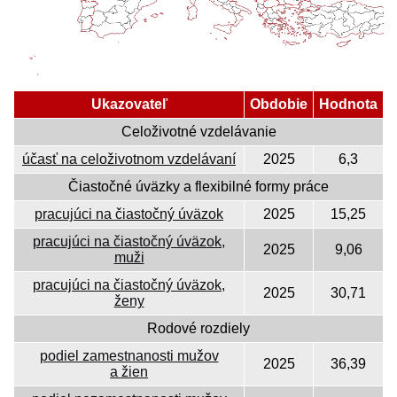
Ukazovateľ
Obdobie
Hodnota
Celoživotné vzdelávanie
účasť na celoživotnom vzdelávaní
2025
6,3
Čiastočné úväzky a flexibilné formy práce
pracujúci na čiastočný úväzok
2025
15,25
pracujúci na čiastočný úväzok,
2025
9,06
muži
pracujúci na čiastočný úväzok,
2025
30,71
ženy
Rodové rozdiely
podiel zamestnanosti mužov
2025
36,39
a žien