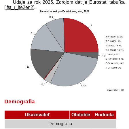
Údaje za rok 2025. Zdrojom dát je Eurostat, tabuľka
[lfst_r_lfe2en2]
.
Demografia
Ukazovateľ
Obdobie
Hodnota
Demografia