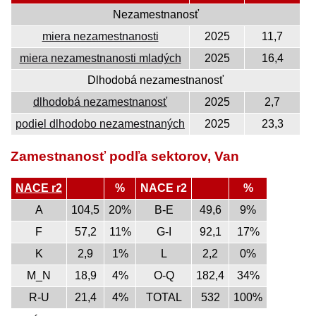
Nezamestnanosť
miera nezamestnanosti
2025
11,7
miera nezamestnanosti mladých
2025
16,4
Dlhodobá nezamestnanosť
dlhodobá nezamestnanosť
2025
2,7
podiel dlhodobo nezamestnaných
2025
23,3
Zamestnanosť podľa sektorov, Van
NACE r2
%
NACE r2
%
A
104,5
20%
B-E
49,6
9%
F
57,2
11%
G-I
92,1
17%
K
2,9
1%
L
2,2
0%
M_N
18,9
4%
O-Q
182,4
34%
R-U
21,4
4%
TOTAL
532
100%