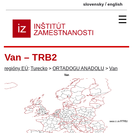
/
slovensky
english
☰
Van – TRB2
regióny EÚ
:
Turecko
>
ORTADOGU ANADOLU
>
Van