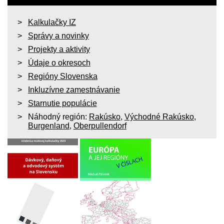
Kalkulačky IZ
Správy a novinky
Projekty a aktivity
Údaje o okresoch
Regióny Slovenska
Inkluzívne zamestnávanie
Starnutie populácie
Náhodný región:
Rakúsko
,
Východné Rakúsko
,
Burgenland
,
Oberpullendorf