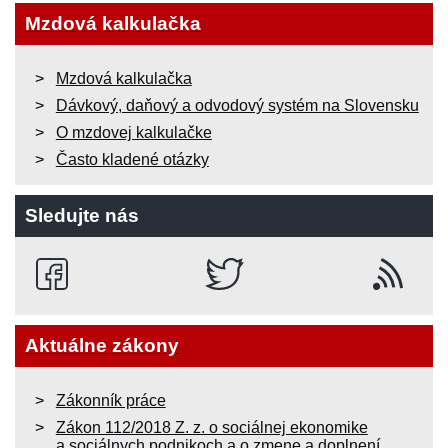
Mzdová kalkulačka
Mzdová kalkulačka
Dávkový, daňový a odvodový systém na Slovensku
O mzdovej kalkulačke
Často kladené otázky
Sledujte nás
Aktuálne zákony
Zákonník práce
Zákon 112/2018 Z. z. o sociálnej ekonomike
a sociálnych podnikoch a o zmene a doplnení