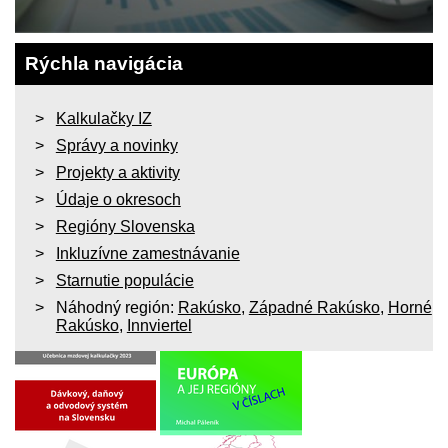
Rýchla navigácia
Kalkulačky IZ
Správy a novinky
Projekty a aktivity
Údaje o okresoch
Regióny Slovenska
Inkluzívne zamestnávanie
Starnutie populácie
Náhodný región:
Rakúsko
,
Západné Rakúsko
,
Horné
Rakúsko
,
Innviertel