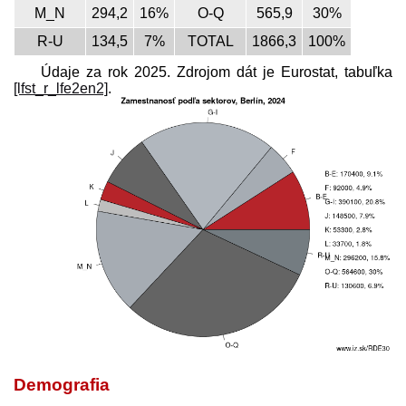
M_N
294,2
16%
O-Q
565,9
30%
R-U
134,5
7%
TOTAL
1866,3
100%
Údaje za rok 2025. Zdrojom dát je Eurostat, tabuľka
[lfst_r_lfe2en2]
.
Demografia