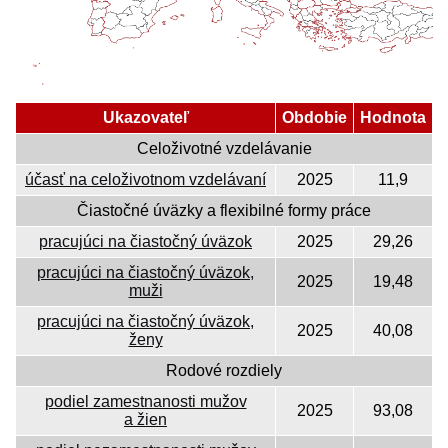
Ukazovateľ
Obdobie
Hodnota
Celoživotné vzdelávanie
účasť na celoživotnom vzdelávaní
2025
11,9
Čiastočné úväzky a flexibilné formy práce
pracujúci na čiastočný úväzok
2025
29,26
pracujúci na čiastočný úväzok,
2025
19,48
muži
pracujúci na čiastočný úväzok,
2025
40,08
ženy
Rodové rozdiely
podiel zamestnanosti mužov
2025
93,08
a žien