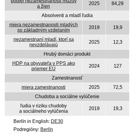
podiel nezamestnanosti mužov
2025
84,29
a žien
Absolventi a mladí ľudia
miera nezamestnanosti mladých
2019
19,9
so základným vzdelaním
nezamestnaní mladí, ktorí sa
2025
12,3
nevzdelávajú
Hrubý domáci produkt
HDP na obyvateľa v PPS ako
2024
127
priemer EÚ
Zamestnanosť
miera zamestnanosti
2025
72,5
Chudoba a sociálne vylúčenie
ľudia v riziku chudoby
2019
19,3
a sociálneho vylúčenia
Berlín in English:
DE30
Podregióny:
Berlín