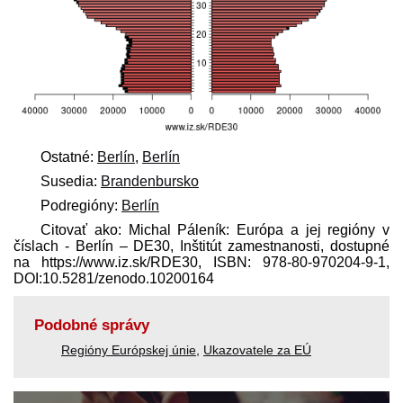
Ostatné:
Berlín
,
Berlín
Susedia:
Brandenbursko
Podregióny:
Berlín
Citovať ako: Michal Páleník: Európa a jej regióny v
číslach - Berlín – DE30, Inštitút zamestnanosti, dostupné
na https://www.iz.sk/​RDE30, ISBN: 978-80-970204-9-1,
DOI:10.5281/zenodo.10200164
Podobné správy
Regióny Európskej únie
,
Ukazovatele za EÚ