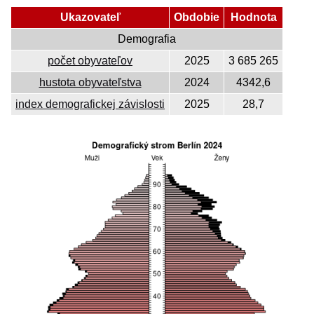
Ukazovateľ
Obdobie
Hodnota
Demografia
počet obyvateľov
2025
3 685 265
hustota obyvateľstva
2024
4342,6
index demografickej závislosti
2025
28,7