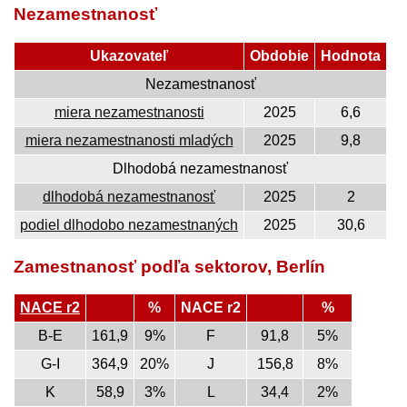
Nezamestnanosť
Ukazovateľ
Obdobie
Hodnota
Nezamestnanosť
miera nezamestnanosti
2025
6,6
miera nezamestnanosti mladých
2025
9,8
Dlhodobá nezamestnanosť
dlhodobá nezamestnanosť
2025
2
podiel dlhodobo nezamestnaných
2025
30,6
Zamestnanosť podľa sektorov, Berlín
NACE r2
%
NACE r2
%
B-E
161,9
9%
F
91,8
5%
G-I
364,9
20%
J
156,8
8%
K
58,9
3%
L
34,4
2%