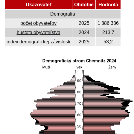
Ukazovateľ
Obdobie
Hodnota
Demografia
počet obyvateľov
2025
1 386 336
hustota obyvateľstva
2024
213,7
index demografickej závislosti
2025
53,2