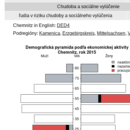
Chudoba a sociálne vylúčenie
ľudia v riziku chudoby a sociálneho vylúčenia
Chemnitz in English:
DED4
Podregióny:
Kamenica
,
Erzgebirgskreis
,
Mittelsachsen
,
V