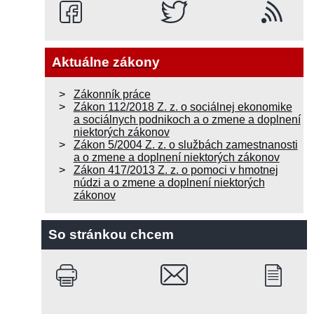
Aktuálne zákony
Zákonník práce
Zákon 112/2018 Z. z. o sociálnej ekonomike
a sociálnych podnikoch a o zmene a doplnení
niektorých zákonov
Zákon 5/2004 Z. z. o službách zamestnanosti
a o zmene a doplnení niektorých zákonov
Zákon 417/2013 Z. z. o pomoci v hmotnej
núdzi a o zmene a doplnení niektorých
zákonov
So stránkou chcem