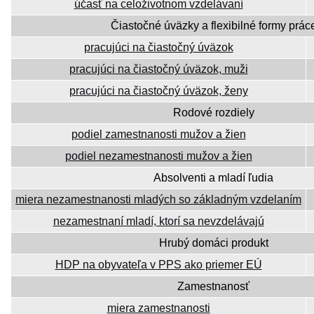
účasť na celoživotnom vzdelávaní
Čiastočné úväzky a flexibilné formy prác
pracujúci na čiastočný úväzok
pracujúci na čiastočný úväzok, muži
pracujúci na čiastočný úväzok, ženy
Rodové rozdiely
podiel zamestnanosti mužov a žien
podiel nezamestnanosti mužov a žien
Absolventi a mladí ľudia
miera nezamestnanosti mladých so základným vzdelaním
nezamestnaní mladí, ktorí sa nevzdelávajú
Hrubý domáci produkt
HDP na obyvateľa v PPS ako priemer EÚ
Zamestnanosť
miera zamestnanosti