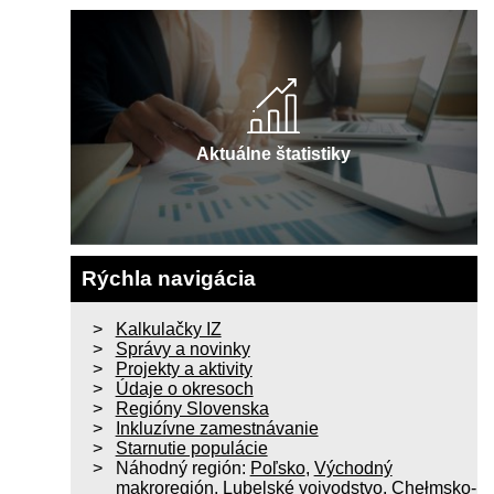
Aktuálne štatistiky
Rýchla navigácia
Kalkulačky IZ
Správy a novinky
Projekty a aktivity
Údaje o okresoch
Regióny Slovenska
Inkluzívne zamestnávanie
Starnutie populácie
Náhodný región:
Poľsko
,
Východný
makroregión
,
Lubelské vojvodstvo
,
Chełmsko-