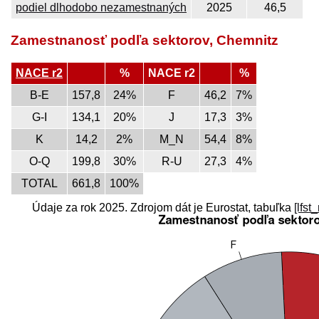
podiel dlhodobo nezamestnaných
2025
46,5
Zamestnanosť podľa sektorov, Chemnitz
NACE r2
%
NACE r2
%
B-E
157,8
24%
F
46,2
7%
G-I
134,1
20%
J
17,3
3%
K
14,2
2%
M_N
54,4
8%
O-Q
199,8
30%
R-U
27,3
4%
TOTAL
661,8
100%
Údaje za rok 2025. Zdrojom dát je Eurostat, tabuľka
[lfst