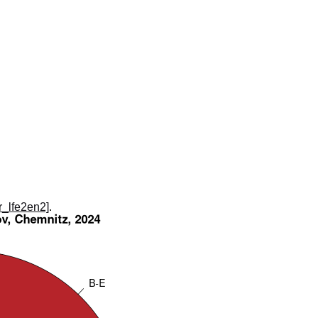
_r_lfe2en2]
.