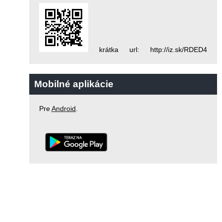
krátka url: http://iz.sk/RDED4
Mobilné aplikácie
Pre
Android
.