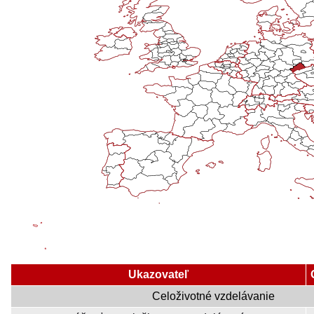
Ukazovateľ
Celoživotné vzdelávanie