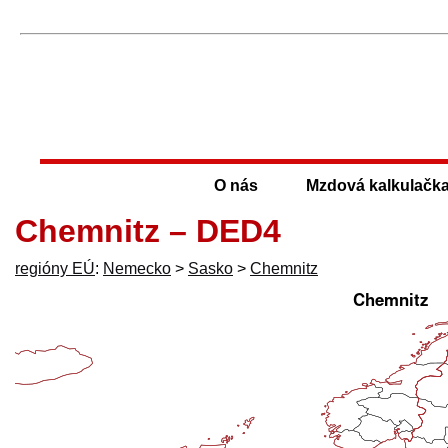
O nás
Mzdová kalkulačk
Chemnitz – DED4
regióny EÚ
:
Nemecko
>
Sasko
>
Chemnitz