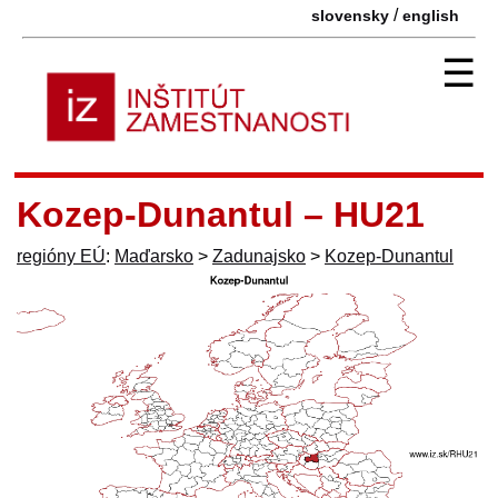
/
slovensky
english
☰
Kozep-Dunantul – HU21
regióny EÚ
:
Maďarsko
>
Zadunajsko
>
Kozep-Dunantul