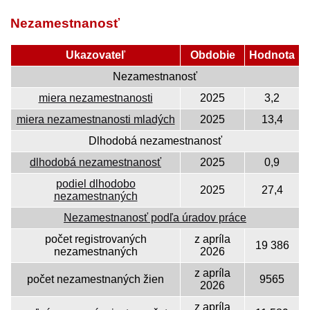
Nezamestnanosť
Ukazovateľ
Obdobie
Hodnota
Nezamestnanosť
miera nezamestnanosti
2025
3,2
miera nezamestnanosti mladých
2025
13,4
Dlhodobá nezamestnanosť
dlhodobá nezamestnanosť
2025
0,9
podiel dlhodobo
2025
27,4
nezamestnaných
Nezamestnanosť podľa úradov práce
počet registrovaných
z apríla
19 386
nezamestnaných
2026
z apríla
počet nezamestnaných žien
9565
2026
z apríla