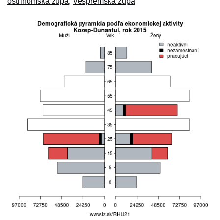
ostrihomská župa
,
Vesprémska župa