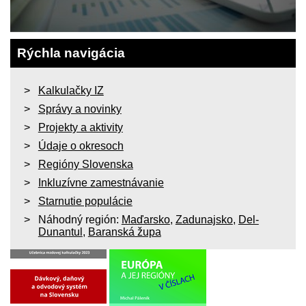
Rýchla navigácia
Kalkulačky IZ
Správy a novinky
Projekty a aktivity
Údaje o okresoch
Regióny Slovenska
Inkluzívne zamestnávanie
Starnutie populácie
Náhodný región:
Maďarsko
,
Zadunajsko
,
Del-
Dunantul
,
Baranská župa