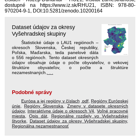
dostupné na https://www.iz.sk/​RHU21, ISBN: 978-80-
970204-9-1, DOI:10.5281/zenodo.10200164
Dataset údajov za okresy
Vyšehradskej skupiny
Štatistické údaje o LAU1 regiónoch –
okresoch Slovenska, Českej republiky,
Poľska, Maďarska, teda panelové dáta
o 556 regiónoch. Tento dataset okresných
údajov obsahuje údaje o počte obyvateľov, o vekovej
štruktúre obyvateľov, o počte a štruktúre
nezamestnaných.
. . .
Podobné správy
Európa a jej regióny v číslach
.pdf
,
Regióny Európskej
únie
,
Regióny Slovenska
,
Zmeny v datasete okresných
údajov
,
Interaktívne údaje o okresoch V4
,
Voľné pracovné
miesta
,
Opis dát
,
Regionálne rozdiely vo Vyšehradskej
štvorke
,
Dataset údajov za okresy Vyšehradskej skupiny
,
Regionálna nezamestnanosť