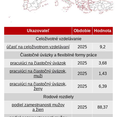
Ukazovateľ
Obdobie
Hodnota
Celoživotné vzdelávanie
účasť na celoživotnom vzdelávaní
2025
9,2
Čiastočné úväzky a flexibilné formy práce
pracujúci na čiastočný úväzok
2025
3,68
pracujúci na čiastočný úväzok,
2025
1,43
muži
pracujúci na čiastočný úväzok,
2025
6,39
ženy
Rodové rozdiely
podiel zamestnanosti mužov
2025
88,37
a žien