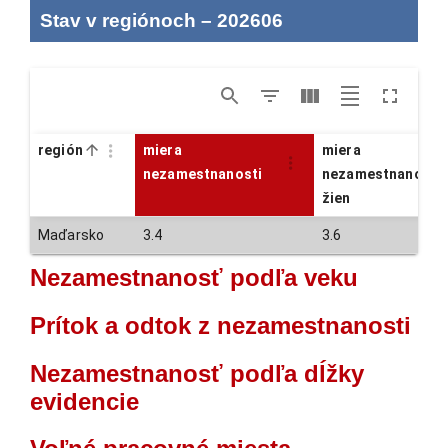
Stav v regiónoch
–
202606
región
miera
miera
nezamestnanosti
nezamestnanosti
žien
Maďarsko
3.4
3.6
Nezamestnanosť podľa veku
Prítok a odtok z nezamestnanosti
Nezamestnanosť podľa dĺžky
evidencie