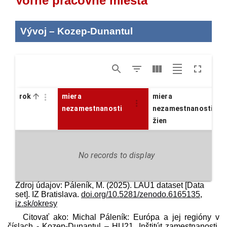
Voľné pracovné miesta
Vývoj
–
Kozep-Dunantul
rok
miera
miera
nezamestnanosti
nezamestnanosti
žien
No records to display
Zdroj údajov: Páleník, M. (2025). LAU1 dataset [Data
set]. IZ Bratislava.
doi.org/10.5281/zenodo.6165135
,
iz.sk/okresy
Citovať ako: Michal Páleník: Európa a jej regióny v
číslach - Kozep-Dunantul – HU21, Inštitút zamestnanosti,