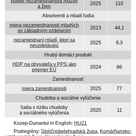
podiel nezamestnanosti mužov
2025
110
a žien
Absolventi a mladí ľudia
miera nezamestnanosti mladých
2013
44,1
so základným vzdelaním
nezamestnaní mladí, ktorí sa
2025
8,3
nevzdelávajú
Hrubý domáci produkt
HDP na obyvateľa v PPS ako
2024
66
priemer EÚ
Zamestnanosť
miera zamestnanosti
2025
77
Chudoba a sociálne vylúčenie
ľudia v riziku chudoby
2020
11
a sociálneho vylúčenia
Kozep-Dunantul in English:
HU21
Podregióny:
Stoličnobelehradská župa
,
Komárňansko-