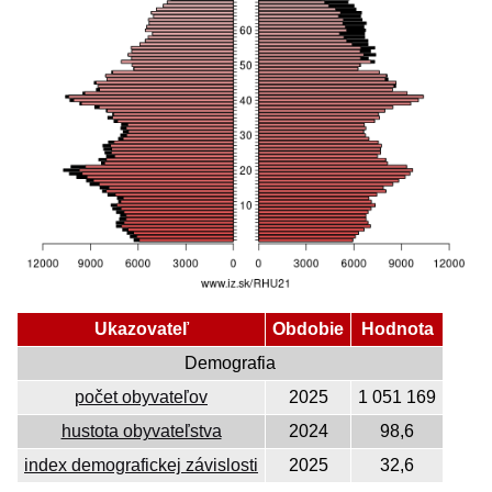
Ukazovateľ
Obdobie
Hodnota
Demografia
počet obyvateľov
2025
1 051 169
hustota obyvateľstva
2024
98,6
index demografickej závislosti
2025
32,6