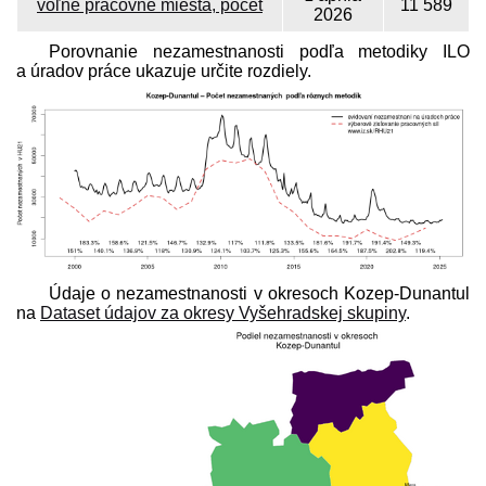
voľné pracovné miesta, počet
11 589
2026
Porovnanie nezamestnanosti podľa metodiky ILO
a úradov práce ukazuje určite rozdiely.
Údaje o nezamestnanosti v okresoch Kozep-Dunantul
na
Dataset údajov za okresy Vyšehradskej skupiny
.