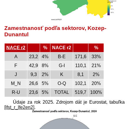
Zamestnanosť podľa sektorov, Kozep-
Dunantul
NACE r2
%
NACE r2
%
A
23,2
4%
B-E
171,6
33%
F
42,9
8%
G-I
110,1
21%
J
9,3
2%
K
8,1
2%
M_N
26,6
5%
O-Q
102,1
20%
R-U
23,6
5%
TOTAL
519,7
100%
Údaje za rok 2025. Zdrojom dát je Eurostat, tabuľka
[lfst_r_lfe2en2]
.