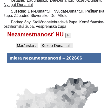
Ostatné:
Zadunajsko
,
Del-Dunantul
,
Kozep-Dunantul
,
Nyugat-Dunantul
Susedia:
Del-Dunantul
,
Nyugat-Dunantul
,
Peštianska
župa
,
Západné Slovensko
,
Del-Alfold
Podregióny:
Stoličnobelehradská župa
,
Komárňansko-
ostrihomská župa
,
Vesprémska župa
Nezamestnanosť HU
F
Maďarsko
:
Kozep-Dunantul
:
miera nezamestnanosti
–
202606