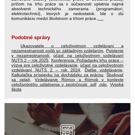
pričom na trhu práce sa v súčasnosti uplatnia najmä
absolventi technického zamerania (programátori,
elektrotechnici), ktorých je nedostatok. Ide o zlú
komunikáciu medzi školstvom a trhom práce.
. . .
Podobné správy
Ukazovatele o celoživotnom vzdelávaní a
nezamestnanosti osôb so základným vzdelaním
,
Poistenie
v nezamestnanosti
,
účasť na celoživotnom vzdelávaní
NUTS 2 – rok 2025
,
Konferencia: Požiadavky trhu práce -­
výzva pre celoživotné vzdelávanie
,
účasť na celoživotnom
vzdelávaní NUTS 2 – rok 2024
,
Ďalšie vzdelávanie
,
Kalkulačka príspevku na dochádzku za prácou
,
Študovať
sa oplatí
,
Vzdelávanie Rómov a Rómok v kontexte
celoživotného uplatnenia v spoločnosti
.pdf
.odp
,
Vysoká
škola