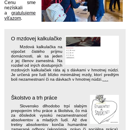
Cenu sme
nezískali
a
gratulujeme
víťazom
.
O mzdovej kalkulačke
Mzdová kalkulačka na
výpočet čistého príjmu
domácnosti, ak sa jeden
z jej členov zamestná. Na
rozdiel od iných dostupných
mzdových kalkulačiek ráta aj s dávkami v hmotnej núdzi.
Je určená pre ľudí blízko minimálnej mzdy, ktorí pred­tým
boli nezamestnaní či na dávkach v hmotnej núdzi.
. . .
Školstvo a trh práce
Slovensko dlhodobo trpí slabým
prepojením trhu práce a školstva, čo má
za dôsledok vysokú nezamestnanosť
absolventov a mladých ľudí. Až dve
tretiny absolventov končia humanitne
zamerané odbory (ekonómia, právo či sociálna práca),