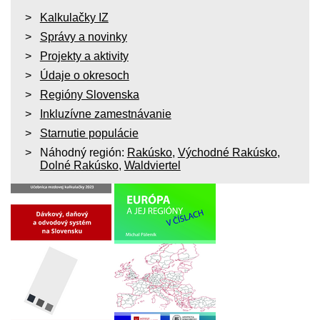
Kalkulačky IZ
Správy a novinky
Projekty a aktivity
Údaje o okresoch
Regióny Slovenska
Inkluzívne zamestnávanie
Starnutie populácie
Náhodný región:
Rakúsko
,
Východné Rakúsko
,
Dolné Rakúsko
,
Waldviertel