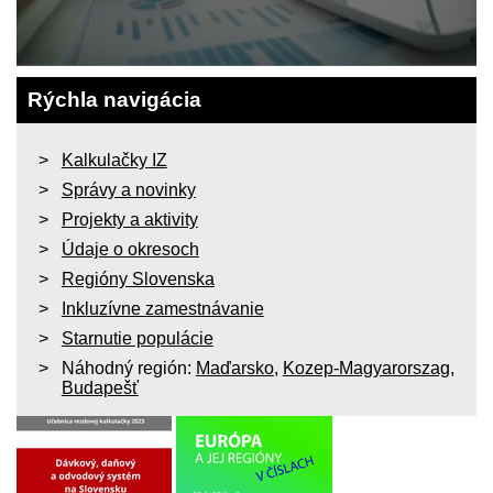
Rýchla navigácia
Kalkulačky IZ
Správy a novinky
Projekty a aktivity
Údaje o okresoch
Regióny Slovenska
Inkluzívne zamestnávanie
Starnutie populácie
Náhodný región:
Maďarsko
,
Kozep-Magyarorszag
,
Budapešť