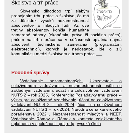
Školstvo a trh práce
Slovensko dlhodobo trpí slabým
prepojením trhu práce a školstva, čo má
za dôsledok vysokú nezamestnanosť
absolventov a mladých ľudí. Až dve
tretiny absolventov končia humanitne
zamerané odbory (ekonómia, právo či sociálna práca),
pričom na trhu práce sa v súčasnosti uplatnia najmä
absolventi technického zamerania (programátori,
elektrotechnici), ktorých je nedostatok. Ide o zlú
komunikáciu medzi školstvom a trhom práce.
. . .
Podobné správy
Vzdelávanie nezamestnaných
,
Ukazovatele o
celoživotnom vzdelávaní a nezamestnanosti osôb so
základným vzdelaním
,
účasť na celoživotnom vzdelávaní
NUTS 2 – rok 2025
,
Konferencia: Požiadavky trhu práce -­
výzva pre celoživotné vzdelávanie
,
účasť na celoživotnom
vzdelávaní NUTS 2 – rok 2024
,
účasť na celoživotnom
vzdelávaní NUTS 1 – rok 2024
,
Národná cena kariérového
poradenstva 2022
,
Nezamestnanosť mladých a NEET
,
Vzdelávanie Rómov a Rómok v kontexte celoživotného
uplatnenia v spoločnosti
.pdf
.odp
,
Vysoká škola