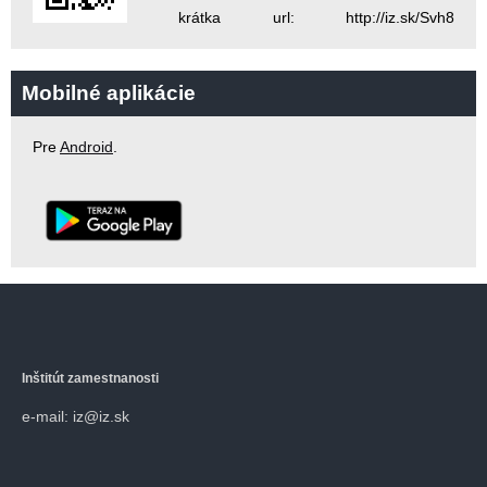
krátka url: http://iz.sk/Svh8
Mobilné aplikácie
Pre
Android
.
Inštitút zamestnanosti
e-mail: iz@iz.sk