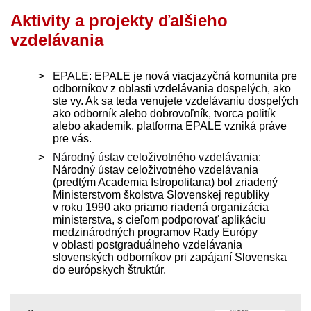
Aktivity a projekty ďalšieho
vzdelávania
EPALE
: EPALE je nová viacjazyčná komunita pre
odborníkov z oblasti vzdelávania dospelých, ako
ste vy. Ak sa teda venujete vzdelávaniu dospelých
ako odborník alebo dobrovoľník, tvorca politík
alebo akademik, platforma EPALE vzniká práve
pre vás.
Národný ústav celoživotného vzdelávania
:
Národný ústav celoživotného vzdelávania
(predtým Academia Istropolitana) bol zriadený
Ministerstvom školstva Slovenskej republiky
v roku 1990 ako priamo riadená organizácia
ministerstva, s cieľom podporovať aplikáciu
medzinárodných programov Rady Európy
v oblasti postgraduálneho vzdelávania
slovenských odborníkov pri zapájaní Slovenska
do európskych štruktúr.