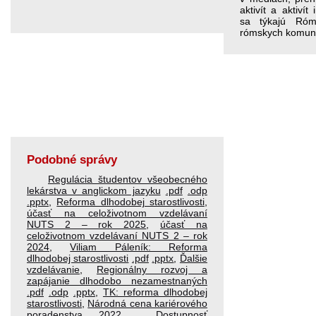
aktivít a aktivít
sa týkajú Róm
rómskych komuní
Podobné správy
Regulácia študentov všeobecného
lekárstva v anglickom jazyku
.pdf
.odp
.pptx
,
Reforma dlhodobej starostlivosti
,
účasť na celoživotnom vzdelávaní
NUTS 2 – rok 2025
,
účasť na
celoživotnom vzdelávaní NUTS 2 – rok
2024
,
Viliam Páleník: Reforma
dlhodobej starostlivosti
.pdf
.pptx
,
Ďalšie
vzdelávanie
,
Regionálny rozvoj a
zapájanie dlhodobo nezamestnaných
.pdf
.odp
.pptx
,
TK: reforma dlhodobej
starostlivosti
,
Národná cena kariérového
poradenstva 2022
,
Dostupnosť