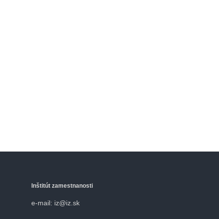
Inštitút zamestnanosti
e-mail: iz@iz.sk