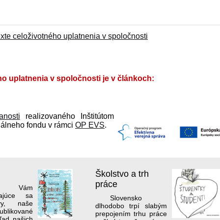
e celoživotného uplatnenia v spoločnosti
 uplatnenia v spoločnosti je v článkoch:
anosti
realizovaného Inštitútom
iálneho fondu v rámci
OP EVS
.
Školstvo a trh
práce
me Vám
kajúce sa
Slovensko
vy, naše
dlhodobo trpí slabým
ikované
prepojením trhu práce
ľad našich