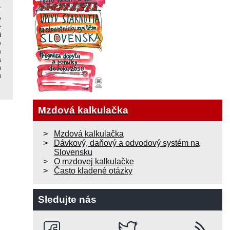
ť
e
e
i
e
ä
a
h
u
Mzdová kalkulačka
Mzdová kalkulačka
Dávkový, daňový a odvodový systém na
Slovensku
O mzdovej kalkulačke
Často kladené otázky
Sledujte nás