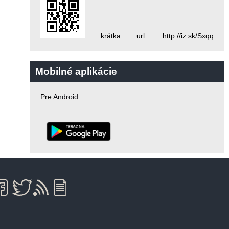
krátka url: http://iz.sk/Sxqq
Mobilné aplikácie
Pre
Android
.