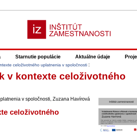
a
Starnutie populácie
Aktuálne údaje
Proje
:
exte celoživotného uplatnenia v spoločnosti
 v kontexte celoživotného
latnenia v spoločnosti, Zuzana Havírová
te celoživotného