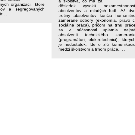
a školstva, čo má za
 iných organizácii, ktoré
dôsledok vysokú nezamestnanos
ov a segregovaných
absolventov a mladých ľudí. Až dv
t.
. . .
tretiny absolventov končia humanitn
zamerané odbory (ekonómia, právo č
sociálna práca), pričom na trhu prác
sa v súčasnosti uplatnia najm
absolventi technického zamerani
(programátori, elektrotechnici), ktorýc
je nedostatok. Ide o zlú komunikáci
medzi školstvom a trhom práce.
. . .