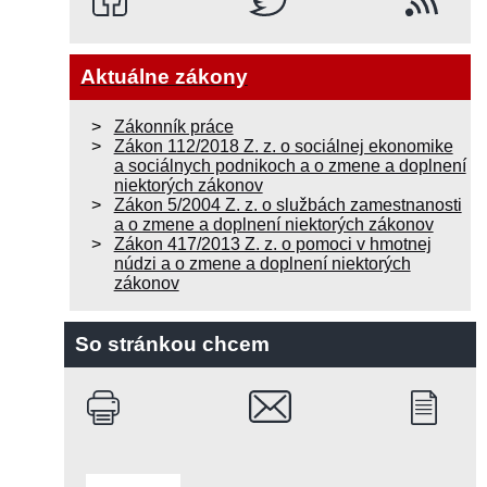
Aktuálne zákony
Zákonník práce
Zákon 112/2018 Z. z. o sociálnej ekonomike
a sociálnych podnikoch a o zmene a doplnení
niektorých zákonov
Zákon 5/2004 Z. z. o službách zamestnanosti
a o zmene a doplnení niektorých zákonov
Zákon 417/2013 Z. z. o pomoci v hmotnej
núdzi a o zmene a doplnení niektorých
zákonov
So stránkou chcem