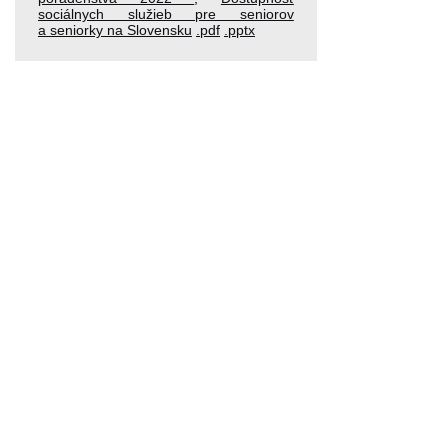
sociálnych služieb pre seniorov
a seniorky na Slovensku
.pdf
.pptx