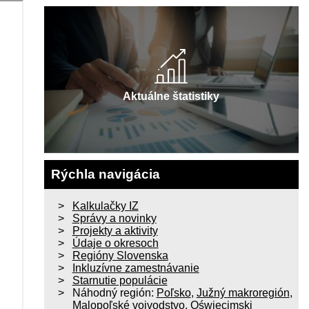
Aktuálne štatistiky
Rýchla navigácia
Kalkulačky IZ
Správy a novinky
Projekty a aktivity
Údaje o okresoch
Regióny Slovenska
Inkluzívne zamestnávanie
Starnutie populácie
Náhodný región:
Poľsko
,
Južný makroregión
,
Malopoľské vojvodstvo
,
Oświęcimski