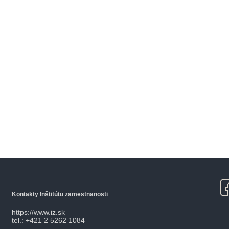
Kontakty
Inštitútu zamestnanosti
https://www.iz.sk
tel.: +421 2 5262 1084