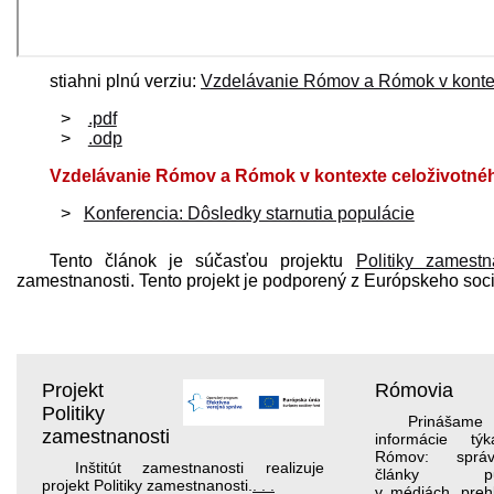
stiahni plnú verziu:
Vzdelávanie Rómov a Rómok v kontext
.pdf
.odp
Vzdelávanie Rómov a Rómok v kontexte celoživotného
Konferencia: Dôsledky starnutia populácie
Tento článok je súčasťou projektu
Politiky zamestn
zamestnanosti. Tento projekt je podporený z Európskeho soc
Projekt
Rómovia
Politiky
Prináša
zamestnanosti
informácie tý
Rómov: sprá
Inštitút zamestnanosti realizuje
články publ
projekt Politiky zamestnanosti.
. . .
v médiách, preh