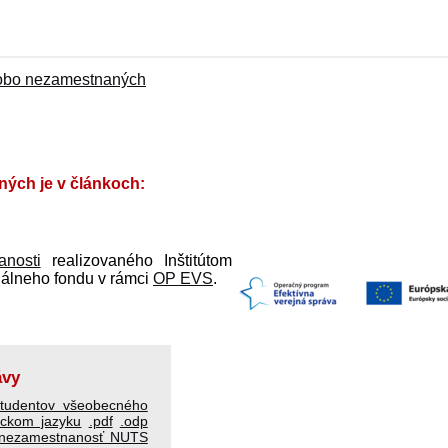
dobo nezamestnaných
ých je v článkoch:
anosti
realizovaného Inštitútom
iálneho fondu v rámci
OP EVS
.
ávy
študentov všeobecného
lickom jazyku
.pdf
.odp
 nezamestnanosť NUTS