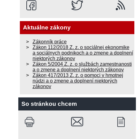
Aktuálne zákony
Zákonník práce
Zákon 112/2018 Z. z. o sociálnej ekonomike
a sociálnych podnikoch a o zmene a doplnení
niektorých zákonov
Zákon 5/2004 Z. z. o službách zamestnanosti
a o zmene a doplnení niektorých zákonov
Zákon 417/2013 Z. z. o pomoci v hmotnej
núdzi a o zmene a doplnení niektorých
zákonov
So stránkou chcem