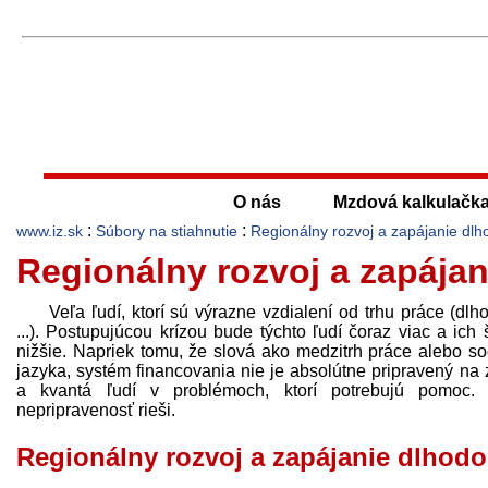
O nás
Mzdová kalkulačk
:
:
www.iz.sk
Súbory na stiahnutie
Regionálny rozvoj a zapájanie d
Regionálny rozvoj a zapáj
Veľa ľudí, ktorí sú výrazne vzdialení od trhu práce (dl
...). Postupujúcou krízou bude týchto ľudí čoraz viac a i
nižšie. Napriek tomu, že slová ako medzitrh práce alebo 
jazyka, systém financovania nie je absolútne pripravený na 
a kvantá ľudí v problémoch, ktorí potrebujú pomoc. P
nepripravenosť rieši.
Regionálny rozvoj a zapájanie dlho