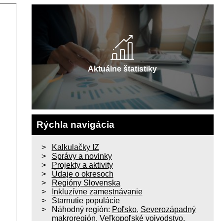
Aktuálne štatistiky
Rýchla navigácia
Kalkulačky IZ
Správy a novinky
Projekty a aktivity
Údaje o okresoch
Regióny Slovenska
Inkluzívne zamestnávanie
Starnutie populácie
Náhodný región:
Poľsko
,
Severozápadný
makroregión
,
Veľkopoľské vojvodstvo
,