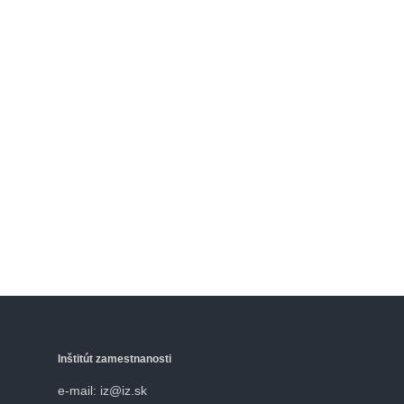
Inštitút zamestnanosti
e-mail: iz@iz.sk