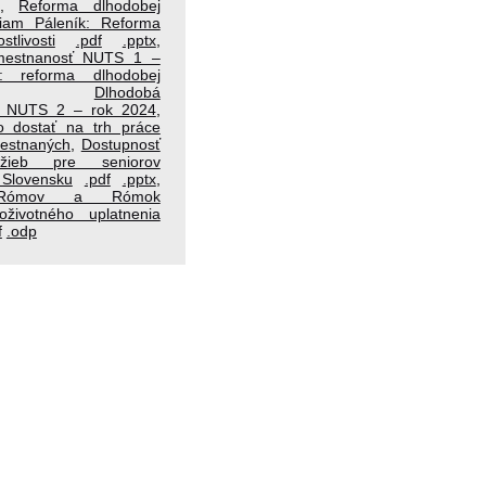
,
Reforma dlhodobej
liam Páleník: Reforma
tlivosti
.pdf
.pptx
,
mestnanosť NUTS 1 –
: reforma dlhodobej
,
Dlhodobá
ť NUTS 2 – rok 2024
,
o dostať na trh práce
estnaných
,
Dostupnosť
užieb pre seniorov
Slovensku
.pdf
.pptx
,
e Rómov a Rómok
oživotného uplatnenia
f
.odp