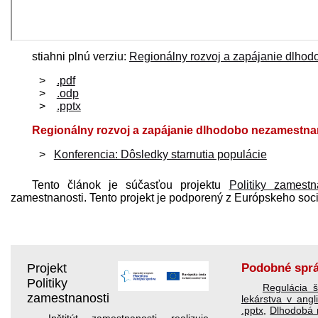
stiahni plnú verziu:
Regionálny rozvoj a zapájanie dlho
.pdf
.odp
.pptx
Regionálny rozvoj a zapájanie dlhodobo nezamestnan
Konferencia: Dôsledky starnutia populácie
Tento článok je súčasťou projektu
Politiky zamestn
zamestnanosti. Tento projekt je podporený z Európskeho soc
Projekt
Podobné spr
Politiky
Regulácia 
zamestnanosti
lekárstva v ang
.pptx
,
Dlhodobá
Inštitút zamestnanosti realizuje