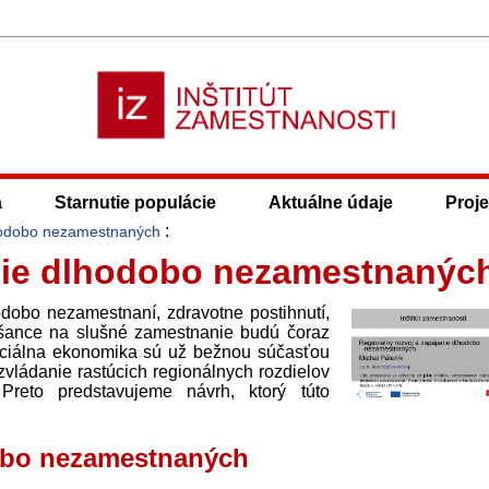
a
Starnutie populácie
Aktuálne údaje
Proje
:
lhodobo nezamestnaných
anie dlhodobo nezamestnanýc
hodobo nezamestnaní, zdravotne postihnutí,
ch šance na slušné zamestnanie budú čoraz
sociálna ekonomika sú už bežnou súčasťou
zvládanie rastúcich regionálnych rozdielov
reto pred­stavujeme návrh, ktorý túto
dobo nezamestnaných