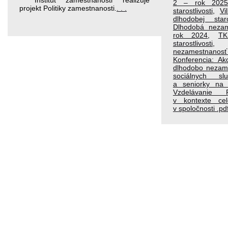
2 – rok 2025
projekt Politiky zamestnanosti.
. . .
starostlivosti
,
Vi
dlhodobej staros
Dlhodobá neza
rok 2024
,
TK
starostlivosti
nezamestnanos
Konferencia: Ak
dlhodobo nezam
sociálnych sl
a seniorky na 
Vzdelávani
v kontexte cel
v spoločnosti
.pd