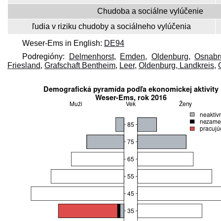
Chudoba a sociálne vylúčenie
ľudia v riziku chudoby a sociálneho vylúčenia
Weser-Ems in English:
DE94
Podregióny:
Delmenhorst
,
Emden
,
Oldenburg
,
Osnabr
Friesland
,
Grafschaft Bentheim
,
Leer
,
Oldenburg, Landkreis
,