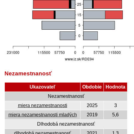
Nezamestnanosť
Ukazovateľ
Obdobie
Hodnota
Nezamestnanosť
miera nezamestnanosti
2025
3
miera nezamestnanosti mladých
2019
5,6
Dlhodobá nezamestnanosť
dlhodobá nezamestnanosť
2021
1,3