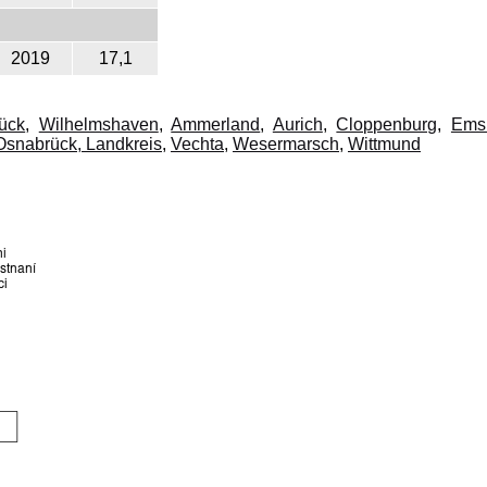
2019
17,1
ück
,
Wilhelmshaven
,
Ammerland
,
Aurich
,
Cloppenburg
,
Ems
Osnabrück, Landkreis
,
Vechta
,
Wesermarsch
,
Wittmund