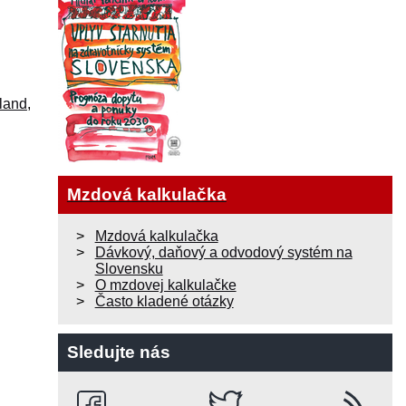
land
,
Mzdová kalkulačka
Mzdová kalkulačka
Dávkový, daňový a odvodový systém na
Slovensku
O mzdovej kalkulačke
Často kladené otázky
Sledujte nás