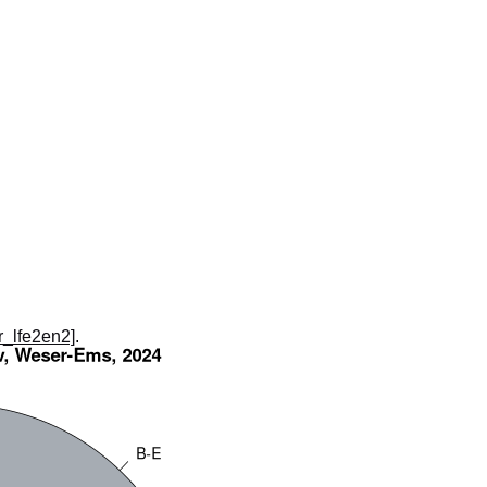
_r_lfe2en2]
.