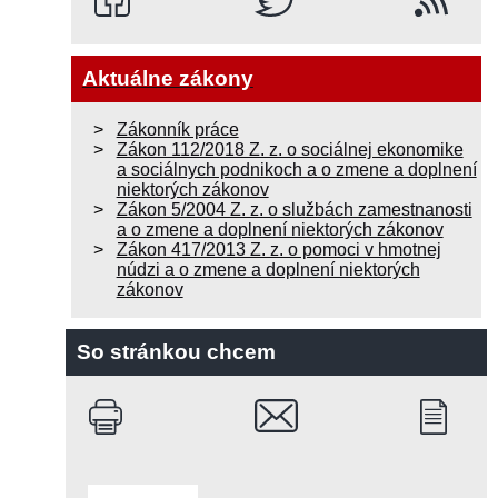
Aktuálne zákony
Zákonník práce
Zákon 112/2018 Z. z. o sociálnej ekonomike
a sociálnych podnikoch a o zmene a doplnení
niektorých zákonov
Zákon 5/2004 Z. z. o službách zamestnanosti
a o zmene a doplnení niektorých zákonov
Zákon 417/2013 Z. z. o pomoci v hmotnej
núdzi a o zmene a doplnení niektorých
zákonov
So stránkou chcem