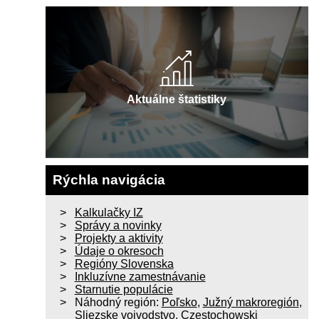
Aktuálne štatistiky
Rýchla navigácia
Kalkulačky IZ
Správy a novinky
Projekty a aktivity
Údaje o okresoch
Regióny Slovenska
Inkluzívne zamestnávanie
Starnutie populácie
Náhodný región:
Poľsko
,
Južný makroregión
,
Sliezske vojvodstvo
,
Czestochowski