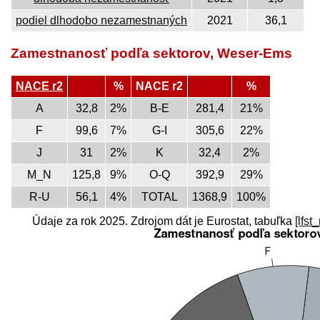
podiel dlhodobo nezamestnaných
2021
36,1
Zamestnanosť podľa sektorov, Weser-Ems
NACE r2
%
NACE r2
%
A
32,8
2%
B-E
281,4
21%
F
99,6
7%
G-I
305,6
22%
J
31
2%
K
32,4
2%
M_N
125,8
9%
O-Q
392,9
29%
R-U
56,1
4%
TOTAL
1368,9
100%
Údaje za rok 2025. Zdrojom dát je Eurostat, tabuľka
[lfst