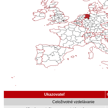
Ukazovateľ
Celoživotné vzdelávanie