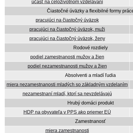
účasť na celoživotnom vzdelávaní
Čiastočné úväzky a flexibilné formy prác
pracujúci na čiastočný úväzok
pracujúci na čiastočný úväzok, muži
pracujúci na čiastočný úväzok, ženy
Rodové rozdiely
podiel zamestnanosti mužov a žien
podiel nezamestnanosti mužov a žien
Absolventi a mladí ľudia
miera nezamestnanosti mladých so základným vzdelaním
nezamestnaní mladí, ktorí sa nevzdelávajú
Hrubý domáci produkt
HDP na obyvateľa v PPS ako priemer EÚ
Zamestnanosť
miera zamestnanosti