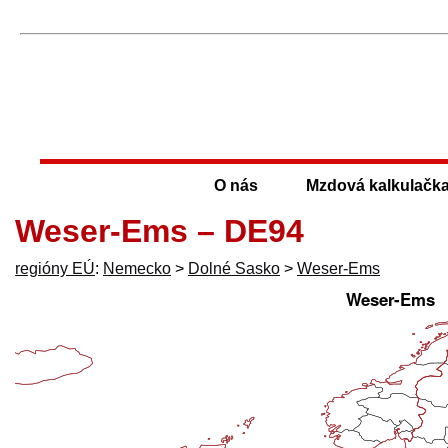
O nás
Mzdová kalkulačk
Weser-Ems – DE94
regióny EÚ
:
Nemecko
>
Dolné Sasko
>
Weser-Ems