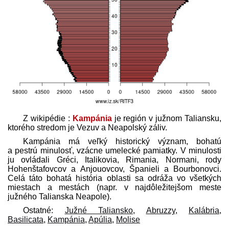
Z wikipédie :
Kampánia
je región v južnom Taliansku,
ktorého stredom je Vezuv a Neapolský záliv.
Kampánia má veľký historický význam, bohatú
a pestrú minulosť, vzácne umelecké pamiatky. V minulosti
ju ovládali Gréci, Italikovia, Rimania, Normani, rody
Hohenštafovcov a Anjouovcov, Španieli a Bourbonovci.
Celá táto bohatá história oblasti sa odráža vo všetkých
miestach a mestách (napr. v najdôležitejšom meste
južného Talianska Neapole).
Ostatné:
Južné Taliansko
,
Abruzzy
,
Kalábria
,
Basilicata
,
Kampánia
,
Apúlia
,
Molise