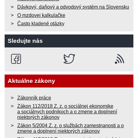
Dávkový, daňový a odvodový systém na Slovensku
O mzdovej kalkulačke
Často kladené otázky
Sledujte nás
Aktuálne zákony
Zákonník práce
Zákon 112/2018 Z. z. o sociálnej ekonomike
a sociálnych podnikoch a o zmene a doplnení
niektorých zákonov
Zákon 5/2004 Z. z. o službách zamestnanosti a o
zmene a doplnení niektorých zákonov