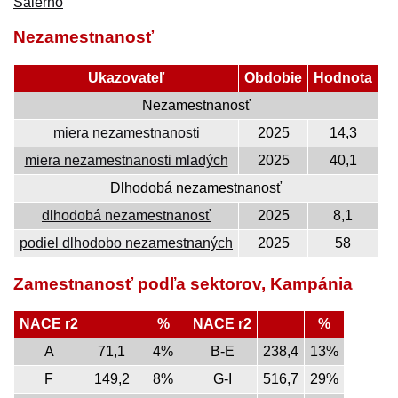
Salerno
Nezamestnanosť
Ukazovateľ
Obdobie
Hodnota
Nezamestnanosť
miera nezamestnanosti
2025
14,3
miera nezamestnanosti mladých
2025
40,1
Dlhodobá nezamestnanosť
dlhodobá nezamestnanosť
2025
8,1
podiel dlhodobo nezamestnaných
2025
58
Zamestnanosť podľa sektorov, Kampánia
NACE r2
%
NACE r2
%
A
71,1
4%
B-E
238,4
13%
F
149,2
8%
G-I
516,7
29%