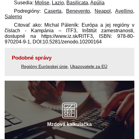
Susedia:
Molise
,
Lazio
,
Basilicata
,
Apúlia
Podregióny:
Caserta
,
Benevento
,
Neapol
,
Avellino
,
Salerno
Citovať ako: Michal Páleník: Európa a jej regióny v
číslach - Kampánia – ITF3, Inštitút zamestnanosti,
dostupné na https://www.iz.sk/​RITF3, ISBN: 978-80-
970204-9-1, DOI:10.5281/zenodo.10200164
Podobné správy
Regióny Európskej únie
,
Ukazovatele za EÚ
Mzdová kalkulačka