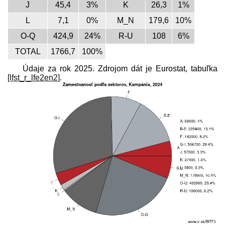
J
45,4
3%
K
26,3
1%
L
7,1
0%
M_N
179,6
10%
O-Q
424,9
24%
R-U
108
6%
TOTAL
1766,7
100%
Údaje za rok 2025. Zdrojom dát je Eurostat, tabuľka
[lfst_r_lfe2en2]
.