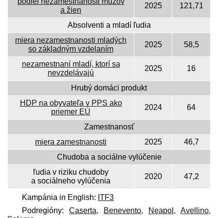
podiel nezamestnanosti mužov
2025
121,71
a žien
Absolventi a mladí ľudia
miera nezamestnanosti mladých
2025
58,5
so základným vzdelaním
nezamestnaní mladí, ktorí sa
2025
16
nevzdelávajú
Hrubý domáci produkt
HDP na obyvateľa v PPS ako
2024
64
priemer EÚ
Zamestnanosť
miera zamestnanosti
2025
46,7
Chudoba a sociálne vylúčenie
ľudia v riziku chudoby
2020
47,2
a sociálneho vylúčenia
Kampánia in English:
ITF3
Podregióny:
Caserta
,
Benevento
,
Neapol
,
Avellino
,