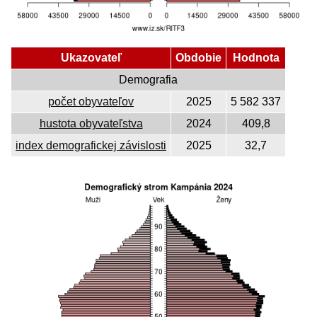
Ukazovateľ
Obdobie
Hodnota
Demografia
počet obyvateľov
2025
5 582 337
hustota obyvateľstva
2024
409,8
index demografickej závislosti
2025
32,7