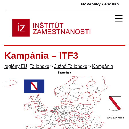
/
slovensky
english
☰
Kampánia – ITF3
regióny EÚ
:
Taliansko
>
Južné Taliansko
>
Kampánia