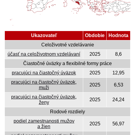
Ukazovateľ
Obdobie
Hodnota
Celoživotné vzdelávanie
účasť na celoživotnom vzdelávaní
2025
8,6
Čiastočné úväzky a flexibilné formy práce
pracujúci na čiastočný úväzok
2025
12,95
pracujúci na čiastočný úväzok,
2025
6,53
muži
pracujúci na čiastočný úväzok,
2025
24,24
ženy
Rodové rozdiely
podiel zamestnanosti mužov
2025
56,97
a žien