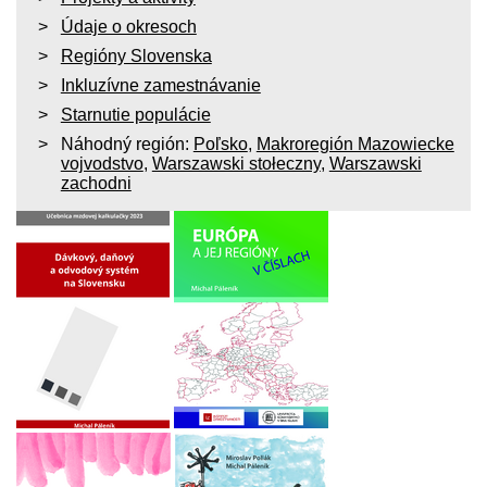
Údaje o okresoch
Regióny Slovenska
Inkluzívne zamestnávanie
Starnutie populácie
Náhodný región:
Poľsko
,
Makroregión Mazowiecke
vojvodstvo
,
Warszawski stołeczny
,
Warszawski
zachodni