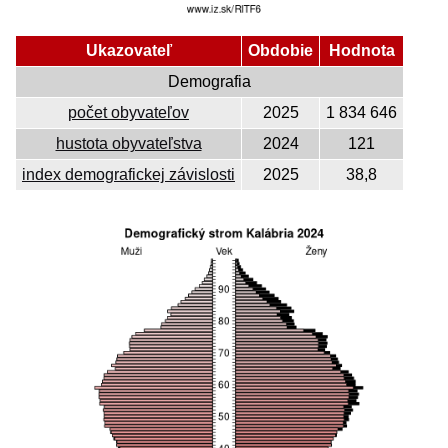
Ukazovateľ
Obdobie
Hodnota
Demografia
počet obyvateľov
2025
1 834 646
hustota obyvateľstva
2024
121
index demografickej závislosti
2025
38,8