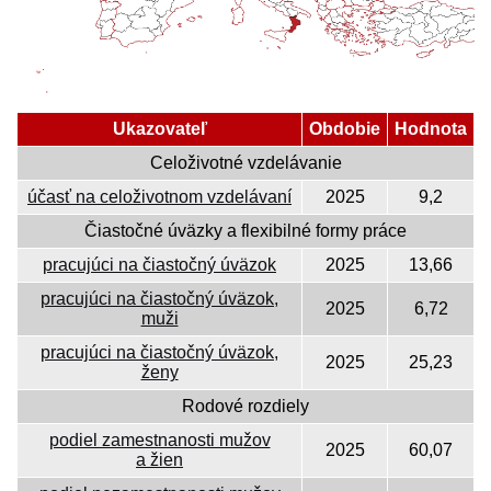
Ukazovateľ
Obdobie
Hodnota
Celoživotné vzdelávanie
účasť na celoživotnom vzdelávaní
2025
9,2
Čiastočné úväzky a flexibilné formy práce
pracujúci na čiastočný úväzok
2025
13,66
pracujúci na čiastočný úväzok,
2025
6,72
muži
pracujúci na čiastočný úväzok,
2025
25,23
ženy
Rodové rozdiely
podiel zamestnanosti mužov
2025
60,07
a žien