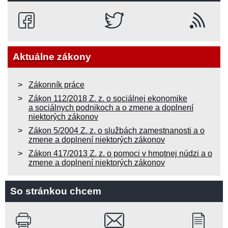
Aktuálne zákony
Zákonník práce
Zákon 112/2018 Z. z. o sociálnej ekonomike
a sociálnych podnikoch a o zmene a doplnení
niektorých zákonov
Zákon 5/2004 Z. z. o službách zamestnanosti a o
zmene a doplnení niektorých zákonov
Zákon 417/2013 Z. z. o pomoci v hmotnej núdzi a o
zmene a doplnení niektorých zákonov
So stránkou chcem