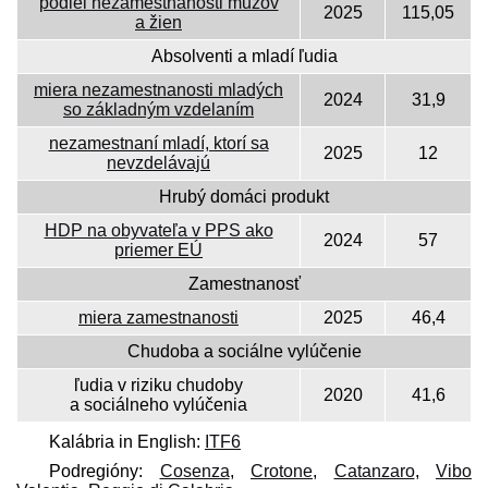
podiel nezamestnanosti mužov
2025
115,05
a žien
Absolventi a mladí ľudia
miera nezamestnanosti mladých
2024
31,9
so základným vzdelaním
nezamestnaní mladí, ktorí sa
2025
12
nevzdelávajú
Hrubý domáci produkt
HDP na obyvateľa v PPS ako
2024
57
priemer EÚ
Zamestnanosť
miera zamestnanosti
2025
46,4
Chudoba a sociálne vylúčenie
ľudia v riziku chudoby
2020
41,6
a sociálneho vylúčenia
Kalábria in English:
ITF6
Podregióny:
Cosenza
,
Crotone
,
Catanzaro
,
Vibo