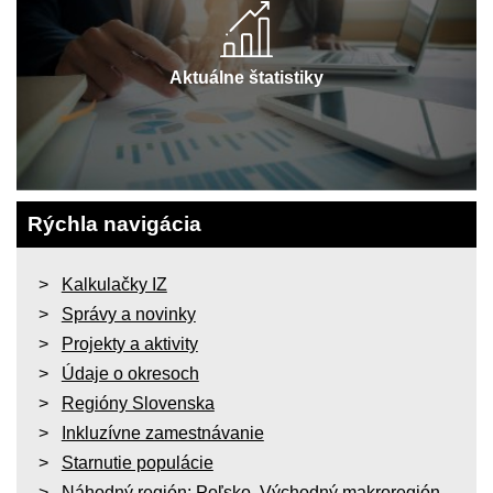
Aktuálne štatistiky
Rýchla navigácia
Kalkulačky IZ
Správy a novinky
Projekty a aktivity
Údaje o okresoch
Regióny Slovenska
Inkluzívne zamestnávanie
Starnutie populácie
Náhodný región:
Poľsko
,
Východný makroregión
,