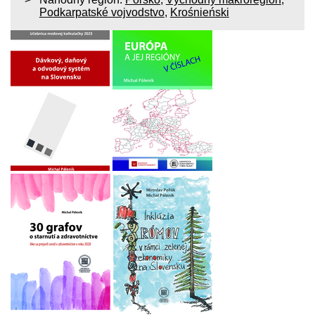
Podkarpatské vojvodstvo
,
Krośnieński