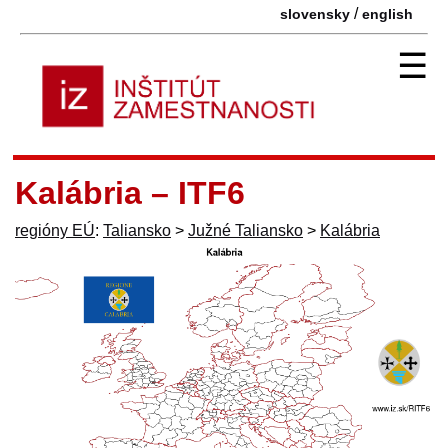
/
slovensky
english
☰
Kalábria – ITF6
regióny EÚ
:
Taliansko
>
Južné Taliansko
>
Kalábria