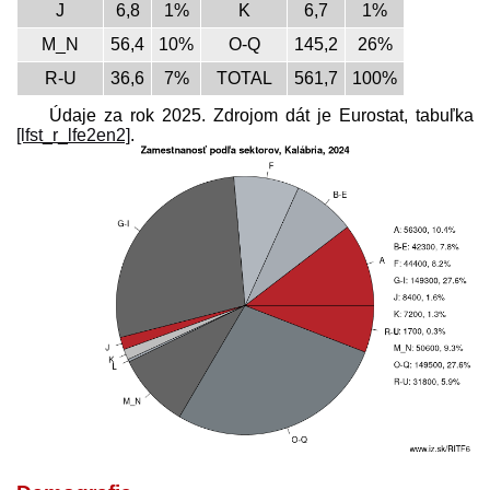
J
6,8
1%
K
6,7
1%
M_N
56,4
10%
O-Q
145,2
26%
R-U
36,6
7%
TOTAL
561,7
100%
Údaje za rok 2025. Zdrojom dát je Eurostat, tabuľka
[lfst_r_lfe2en2]
.