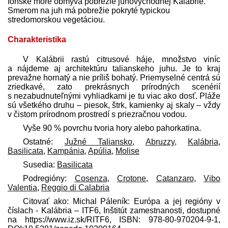
Iónske more obmýva pobrežie juhovýchodnej Kalábrie.
Smerom na juh má pobrežie pokryté typickou
stredomorskou vegetáciou.
Charakteristika
V Kalábrii rastú citrusové háje, množstvo viníc
a nájdeme aj architektúru talianskeho juhu. Je to kraj
prevažne hornatý a nie príliš bohatý. Priemyselné centrá sú
zriedkavé, zato prekrásnych prírodných scenérií
s nezabudnuteľnými vyhliadkami je tu viac ako dosť. Pláže
sú všetkého druhu – piesok, štrk, kamienky aj skaly – vždy
v čistom prírodnom prostredí s priezračnou vodou.
Vyše 90 % povrchu tvoria hory alebo pahorkatina.
Ostatné:
Južné Taliansko
,
Abruzzy
,
Kalábria
,
Basilicata
,
Kampánia
,
Apúlia
,
Molise
Susedia:
Basilicata
Podregióny:
Cosenza
,
Crotone
,
Catanzaro
,
Vibo
Valentia
,
Reggio di Calabria
Citovať ako: Michal Páleník: Európa a jej regióny v
číslach - Kalábria – ITF6, Inštitút zamestnanosti, dostupné
na https://www.iz.sk/​RITF6, ISBN: 978-80-970204-9-1,