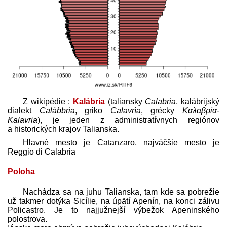
Z wikipédie :
Kalábria
(taliansky
Calabria
, kalábrijský
dialekt
Calàbbria
, griko
Calavrìa
, grécky
Καλαβρία-
Kalavria
), je jeden z administratívnych regiónov
a historických krajov Talianska.
Hlavné mesto je Catanzaro, najväčšie mesto je
Reggio di Calabria
Poloha
Nachádza sa na juhu Talianska, tam kde sa pobrežie
už takmer dotýka Sicílie, na úpätí Apenín, na konci zálivu
Policastro. Je to najjužnejší výbežok Apeninského
polostrova.