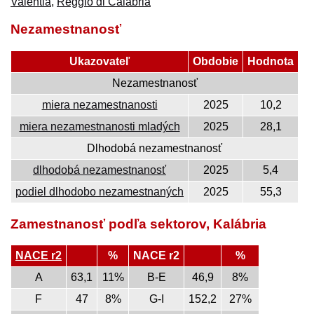
Valentia
,
Reggio di Calabria
Nezamestnanosť
Ukazovateľ
Obdobie
Hodnota
Nezamestnanosť
miera nezamestnanosti
2025
10,2
miera nezamestnanosti mladých
2025
28,1
Dlhodobá nezamestnanosť
dlhodobá nezamestnanosť
2025
5,4
podiel dlhodobo nezamestnaných
2025
55,3
Zamestnanosť podľa sektorov, Kalábria
NACE r2
%
NACE r2
%
A
63,1
11%
B-E
46,9
8%
F
47
8%
G-I
152,2
27%