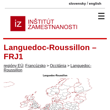
/
slovensky
english
☰
Languedoc-Roussillon –
FRJ1
regióny EÚ
:
Francúzsko
>
Occitánia
>
Languedoc-
Roussillon