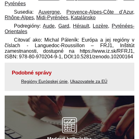
Pyrénées
Susedia:
Auvergne
,
Provence-Alpes-Côte d’Azur
,
Rhône-Alpes
,
Midi-Pyrénées
,
Katalánsko
Podregióny:
Aude
,
Gard
,
Hérault
,
Lozère
,
Pyrénées-
Orientales
Citovať ako: Michal Páleník: Európa a jej regióny v
číslach - Languedoc-Roussillon – FRJ1, Inštitút
zamestnanosti, dostupné na https://www.iz.sk/​RFRJ1,
ISBN: 978-80-970204-9-1, DOI:10.5281/zenodo.10200164
Podobné správy
Regióny Európskej únie
,
Ukazovatele za EÚ