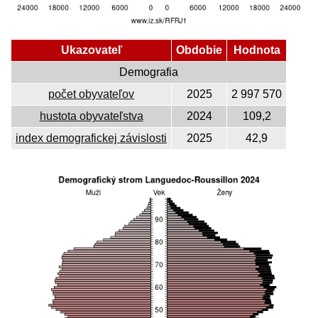
Ukazovateľ
Obdobie
Hodnota
Demografia
počet obyvateľov
2025
2 997 570
hustota obyvateľstva
2024
109,2
index demografickej závislosti
2025
42,9