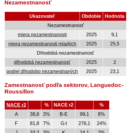
Nezamestnanosť
Ukazovateľ
Obdobie
Hodnota
Nezamestnanosť
miera nezamestnanosti
2025
9,1
miera nezamestnanosti mladých
2025
25,5
Dlhodobá nezamestnanosť
dlhodobá nezamestnanosť
2025
2
podiel dlhodobo nezamestnaných
2025
23,1
Zamestnanosť podľa sektorov, Languedoc-
Roussillon
NACE r2
%
NACE r2
%
A
38,8
3%
B-E
99,1
8%
F
81,8
7%
G-I
276,1
24%
J
33,2
3%
K
24,1
2%