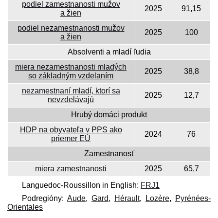
podiel zamestnanosti mužov
2025
91,15
a žien
podiel nezamestnanosti mužov
2025
100
a žien
Absolventi a mladí ľudia
miera nezamestnanosti mladých
2025
38,8
so základným vzdelaním
nezamestnaní mladí, ktorí sa
2025
12,7
nevzdelávajú
Hrubý domáci produkt
HDP na obyvateľa v PPS ako
2024
76
priemer EÚ
Zamestnanosť
miera zamestnanosti
2025
65,7
Languedoc-Roussillon in English:
FRJ1
Podregióny:
Aude
,
Gard
,
Hérault
,
Lozère
,
Pyrénées-
Orientales