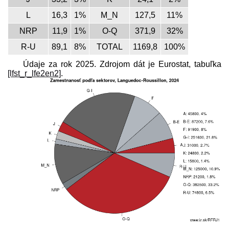
L
16,3
1%
M_N
127,5
11%
NRP
11,9
1%
O-Q
371,9
32%
R-U
89,1
8%
TOTAL
1169,8
100%
Údaje za rok 2025. Zdrojom dát je Eurostat, tabuľka
[lfst_r_lfe2en2]
.