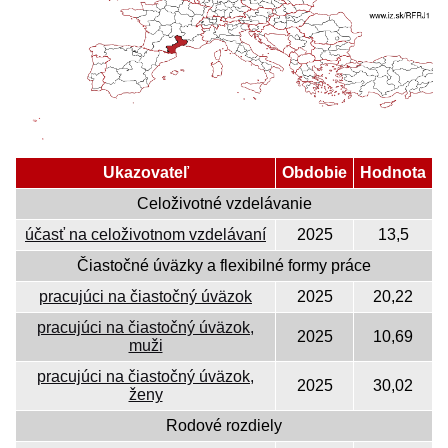
Ukazovateľ
Obdobie
Hodnota
Celoživotné vzdelávanie
účasť na celoživotnom vzdelávaní
2025
13,5
Čiastočné úväzky a flexibilné formy práce
pracujúci na čiastočný úväzok
2025
20,22
pracujúci na čiastočný úväzok,
2025
10,69
muži
pracujúci na čiastočný úväzok,
2025
30,02
ženy
Rodové rozdiely