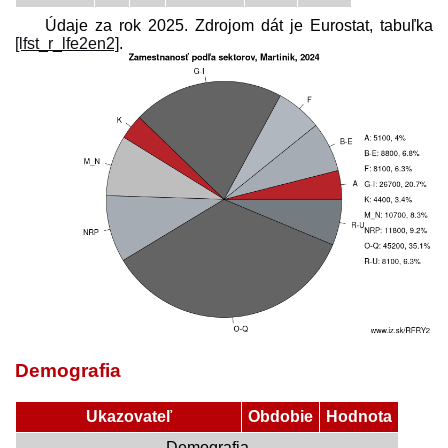
Údaje za rok 2025. Zdrojom dát je Eurostat, tabuľka
[lfst_r_lfe2en2]
.
Demografia
Ukazovateľ
Obdobie
Hodnota
Demografia