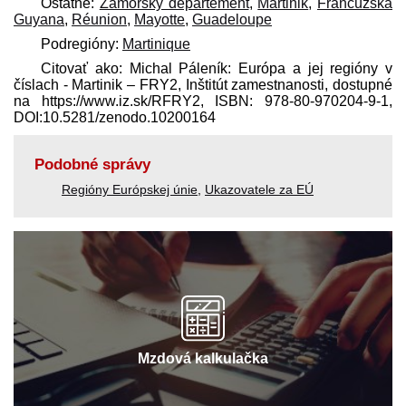
Ostatné:
Zámorský departement
,
Martinik
,
Francúzska
Guyana
,
Réunion
,
Mayotte
,
Guadeloupe
Podregióny:
Martinique
Citovať ako: Michal Páleník: Európa a jej regióny v
číslach - Martinik – FRY2, Inštitút zamestnanosti, dostupné
na https://www.iz.sk/​RFRY2, ISBN: 978-80-970204-9-1,
DOI:10.5281/zenodo.10200164
Podobné správy
Regióny Európskej únie
,
Ukazovatele za EÚ
Mzdová kalkulačka