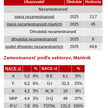
Ukazovateľ
Obdobie
Hodnota
Nezamestnanosť
miera nezamestnanosti
2025
13,7
miera nezamestnanosti mladých
2025
45
Dlhodobá nezamestnanosť
dlhodobá nezamestnanosť
2025
6
podiel dlhodobo nezamestnaných
2025
44,8
Zamestnanosť podľa sektorov, Martinik
NACE r2
%
NACE r2
%
A
5,2
4%
B-E
8,1
6%
F
8,2
6%
G-I
32,3
25%
K
4,2
3%
M_N
10
8%
NRP
4,4
3%
O-Q
48
37%
R-U
7,8
6%
TOTAL
131,3
100%