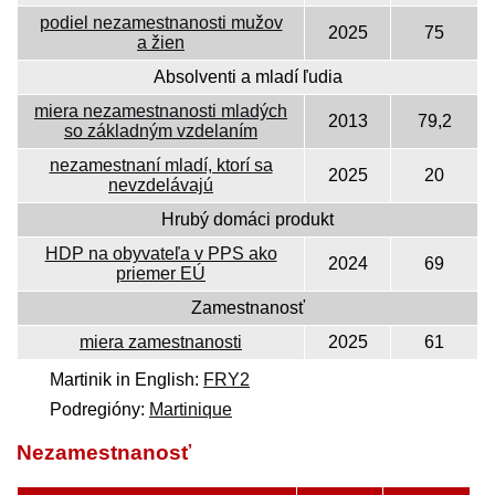
podiel nezamestnanosti mužov
2025
75
a žien
Absolventi a mladí ľudia
miera nezamestnanosti mladých
2013
79,2
so základným vzdelaním
nezamestnaní mladí, ktorí sa
2025
20
nevzdelávajú
Hrubý domáci produkt
HDP na obyvateľa v PPS ako
2024
69
priemer EÚ
Zamestnanosť
miera zamestnanosti
2025
61
Martinik in English:
FRY2
Podregióny:
Martinique
Nezamestnanosť