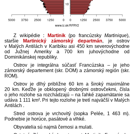
Z wikipédie :
Martinik
(po francúzsky
Martinique
),
staršie
Martinický zámorský departmán
, je ostrov
v Malých Antilách v Karibiku asi 450 km severovýchodne
od Južnej Ameriky a 700 km juhovýchodne od
Dominikánskej republiky.
Ostrov je integrálna súčasť Francúzska – je jeho
zámorský departement (skr. DOM) a zámorský región (skr.
ROM).
Ostrov je dlhý približne 60 km a široký maximálne
20 km. Keďže je obklopený drobnými ostrovčekmi, čísla
o jeho rozlohe sa rozchádzajú – na ľahké zapamätanie sa
udáva 1 111 km². Pri tejto rozlohe je tretí najväčší v Malých
Antilách .
Stred ostrova je vrchovitý (sopka Pelée, 1 463 m).
Podnebie je horúce, pasátové a vlhké.
Obyvatelia sú najmä černosi a mulati.