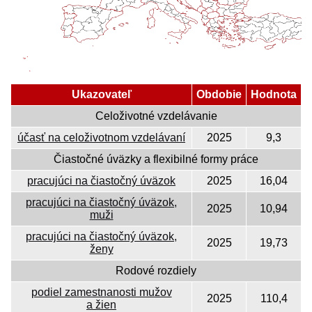
Ukazovateľ
Obdobie
Hodnota
Celoživotné vzdelávanie
účasť na celoživotnom vzdelávaní
2025
9,3
Čiastočné úväzky a flexibilné formy práce
pracujúci na čiastočný úväzok
2025
16,04
pracujúci na čiastočný úväzok,
2025
10,94
muži
pracujúci na čiastočný úväzok,
2025
19,73
ženy
Rodové rozdiely
podiel zamestnanosti mužov
2025
110,4
a žien