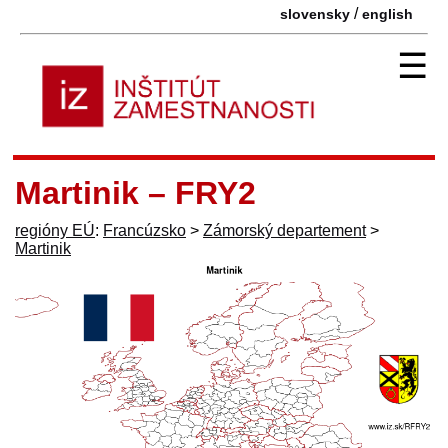
/
slovensky
english
☰
Martinik – FRY2
regióny EÚ
:
Francúzsko
>
Zámorský departement
>
Martinik