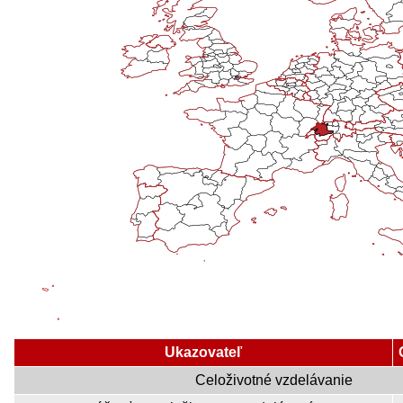
Ukazovateľ
Celoživotné vzdelávanie