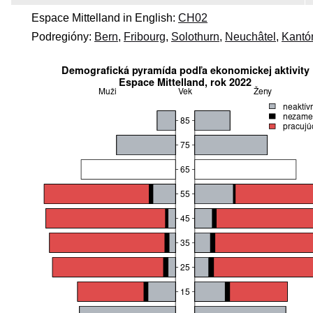
Espace Mittelland in English:
CH02
Podregióny:
Bern
,
Fribourg
,
Solothurn
,
Neuchâtel
,
Kantó