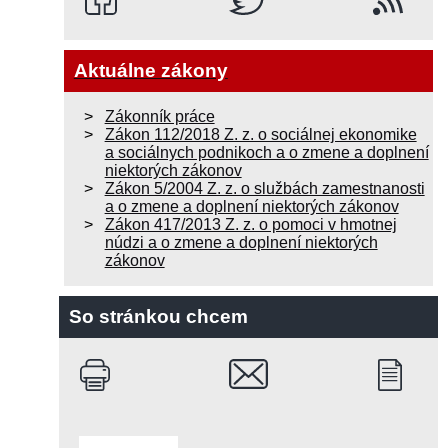
Aktuálne zákony
Zákonník práce
Zákon 112/2018 Z. z. o sociálnej ekonomike
a sociálnych podnikoch a o zmene a doplnení
niektorých zákonov
Zákon 5/2004 Z. z. o službách zamestnanosti
a o zmene a doplnení niektorých zákonov
Zákon 417/2013 Z. z. o pomoci v hmotnej
núdzi a o zmene a doplnení niektorých
zákonov
So stránkou chcem