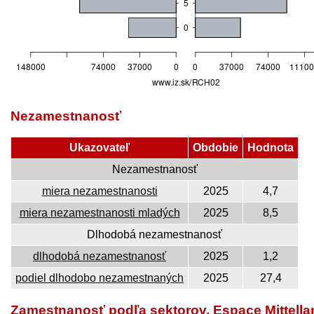
Nezamestnanosť
Ukazovateľ
Obdobie
Hodnota
Nezamestnanosť
miera nezamestnanosti
2025
4,7
miera nezamestnanosti mladých
2025
8,5
Dlhodobá nezamestnanosť
dlhodobá nezamestnanosť
2025
1,2
podiel dlhodobo nezamestnaných
2025
27,4
Zamestnanosť podľa sektorov, Espace Mittella