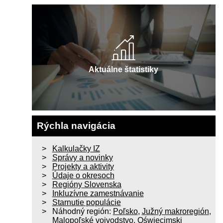
Aktuálne štatistiky
Rýchla navigácia
Kalkulačky IZ
Správy a novinky
Projekty a aktivity
Údaje o okresoch
Regióny Slovenska
Inkluzívne zamestnávanie
Starnutie populácie
Náhodný región:
Poľsko
,
Južný makroregión
,
Malopoľské vojvodstvo
,
Oświęcimski