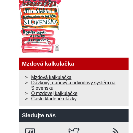
Mzdová kalkulačka
Mzdová kalkulačka
Dávkový, daňový a odvodový systém na
Slovensku
O mzdovej kalkulačke
Často kladené otázky
Sledujte nás