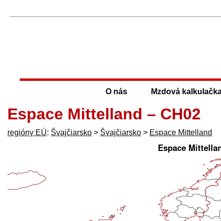
O nás
Mzdová kalkulačk
Espace Mittelland – CH02
regióny EÚ
:
Švajčiarsko
>
Švajčiarsko
>
Espace Mittelland