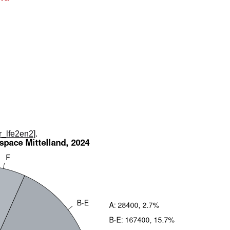
_r_lfe2en2]
.