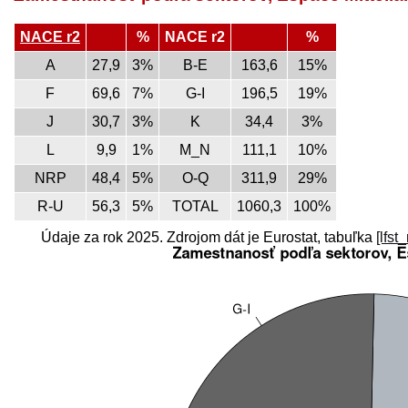
NACE r2
%
NACE r2
%
A
27,9
3%
B-E
163,6
15%
F
69,6
7%
G-I
196,5
19%
J
30,7
3%
K
34,4
3%
L
9,9
1%
M_N
111,1
10%
NRP
48,4
5%
O-Q
311,9
29%
R-U
56,3
5%
TOTAL
1060,3
100%
Údaje za rok 2025. Zdrojom dát je Eurostat, tabuľka
[lfst