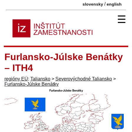
/
slovensky
english
☰
Furlansko-Júlske Benátky
– ITH4
regióny EÚ
:
Taliansko
>
Severovýchodné Taliansko
>
Furlansko-Júlske Benátky