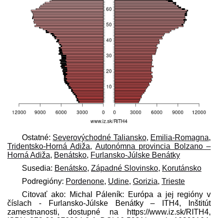
Ostatné:
Severovýchodné Taliansko
,
Emilia-Romagna
,
Tridentsko-Horná Adiža
,
Autonómna provincia Bolzano –
Horná Adiža
,
Benátsko
,
Furlansko-Júlske Benátky
Susedia:
Benátsko
,
Západné Slovinsko
,
Korutánsko
Podregióny:
Pordenone
,
Udine
,
Gorizia
,
Trieste
Citovať ako: Michal Páleník: Európa a jej regióny v
číslach - Furlansko-Júlske Benátky – ITH4, Inštitút
zamestnanosti, dostupné na https://www.iz.sk/​RITH4,