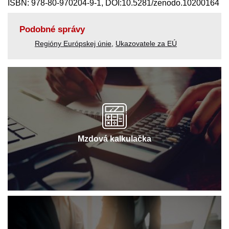
ISBN: 978-80-970204-9-1, DOI:10.5281/zenodo.10200164
Podobné správy
Regióny Európskej únie
,
Ukazovatele za EÚ
Mzdová kalkulačka