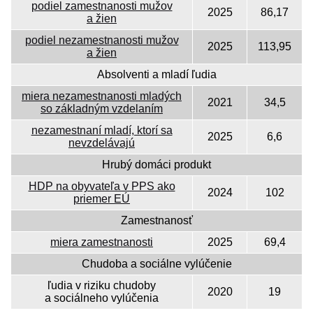
podiel zamestnanosti mužov
2025
86,17
a žien
podiel nezamestnanosti mužov
2025
113,95
a žien
Absolventi a mladí ľudia
miera nezamestnanosti mladých
2021
34,5
so základným vzdelaním
nezamestnaní mladí, ktorí sa
2025
6,6
nevzdelávajú
Hrubý domáci produkt
HDP na obyvateľa v PPS ako
2024
102
priemer EÚ
Zamestnanosť
miera zamestnanosti
2025
69,4
Chudoba a sociálne vylúčenie
ľudia v riziku chudoby
2020
19
a sociálneho vylúčenia