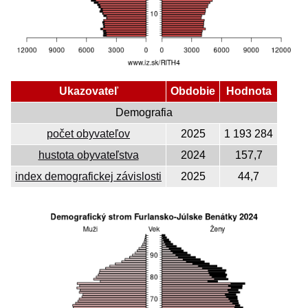
Ukazovateľ
Obdobie
Hodnota
Demografia
počet obyvateľov
2025
1 193 284
hustota obyvateľstva
2024
157,7
index demografickej závislosti
2025
44,7