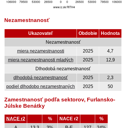
Nezamestnanosť
Ukazovateľ
Obdobie
Hodnota
Nezamestnanosť
miera nezamestnanosti
2025
4,7
miera nezamestnanosti mladých
2025
12,9
Dlhodobá nezamestnanosť
dlhodobá nezamestnanosť
2025
2,3
podiel dlhodobo nezamestnaných
2025
50
Zamestnanosť podľa sektorov, Furlansko-
Júlske Benátky
NACE r2
%
NACE r2
%
A
13,3
3%
B-E
127
24%