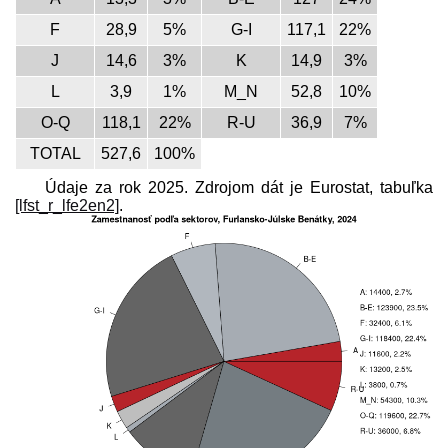
F
28,9
5%
G-I
117,1
22%
J
14,6
3%
K
14,9
3%
L
3,9
1%
M_N
52,8
10%
O-Q
118,1
22%
R-U
36,9
7%
TOTAL
527,6
100%
Údaje za rok 2025. Zdrojom dát je Eurostat, tabuľka
[lfst_r_lfe2en2]
.