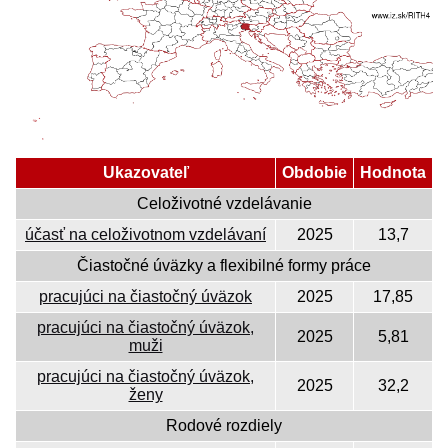
Ukazovateľ
Obdobie
Hodnota
Celoživotné vzdelávanie
účasť na celoživotnom vzdelávaní
2025
13,7
Čiastočné úväzky a flexibilné formy práce
pracujúci na čiastočný úväzok
2025
17,85
pracujúci na čiastočný úväzok,
2025
5,81
muži
pracujúci na čiastočný úväzok,
2025
32,2
ženy
Rodové rozdiely