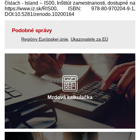
číslach - Island – IS00, Inštitút zamestnanosti, dostupné na
https://www.iz.sk/​RIS00, ISBN: 978-80-970204-9-1,
DOI:10.5281/zenodo.10200164
Podobné správy
Regióny Európskej únie
,
Ukazovatele za EÚ
Mzdová kalkulačka