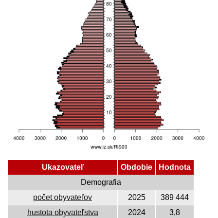
Ukazovateľ
Obdobie
Hodnota
Demografia
počet obyvateľov
2025
389 444
hustota obyvateľstva
2024
3,8