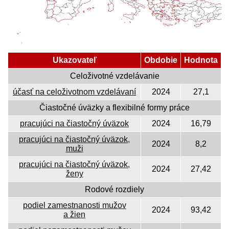
Ukazovateľ
Obdobie
Hodnota
Celoživotné vzdelávanie
účasť na celoživotnom vzdelávaní
2024
27,1
Čiastočné úväzky a flexibilné formy práce
pracujúci na čiastočný úväzok
2024
16,79
pracujúci na čiastočný úväzok,
2024
8,2
muži
pracujúci na čiastočný úväzok,
2024
27,42
ženy
Rodové rozdiely
podiel zamestnanosti mužov
2024
93,42
a žien