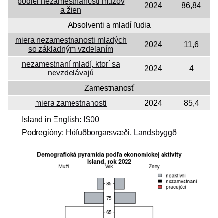
podiel nezamestnanosti mužov
2024
86,84
a žien
Absolventi a mladí ľudia
miera nezamestnanosti mladých
2024
11,6
so základným vzdelaním
nezamestnaní mladí, ktorí sa
2024
4
nevzdelávajú
Zamestnanosť
miera zamestnanosti
2024
85,4
Island in English:
IS00
Podregióny:
Höfuðborgarsvæði
,
Landsbyggð