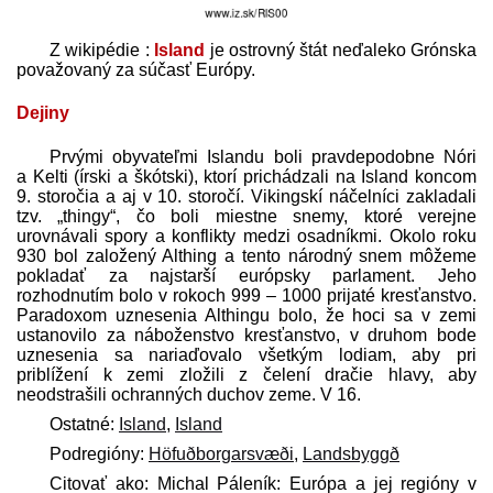
Z wikipédie :
Island
je ostrovný štát neďaleko Grónska
považovaný za súčasť Európy.
Dejiny
Prvými obyvateľmi Islandu boli pravdepodobne Nóri
a Kelti (írski a škótski), ktorí prichádzali na Island koncom
9. storočia a aj v 10. storočí. Vikingskí náčelníci zakladali
tzv. „thingy“, čo boli miestne snemy, ktoré verejne
urovnávali spory a konflikty medzi osadníkmi. Okolo roku
930 bol založený Althing a tento národný snem môžeme
pokladať za najstarší európsky parlament. Jeho
rozhodnutím bolo v rokoch 999 – 1000 prijaté kresťanstvo.
Paradoxom uznesenia Althingu bolo, že hoci sa v zemi
ustanovilo za náboženstvo kresťanstvo, v druhom bode
uznesenia sa nariaďovalo všetkým lodiam, aby pri
priblížení k zemi zložili z čelení dračie hlavy, aby
neodstrašili ochranných duchov zeme. V 16.
Ostatné:
Island
,
Island
Podregióny:
Höfuðborgarsvæði
,
Landsbyggð
Citovať ako: Michal Páleník: Európa a jej regióny v