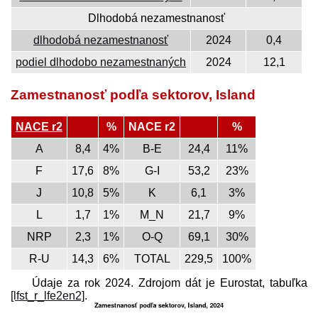
Dlhodobá nezamestnanosť
dlhodobá nezamestnanosť
2024
0,4
podiel dlhodobo nezamestnaných
2024
12,1
Zamestnanosť podľa sektorov, Island
NACE r2
%
NACE r2
%
A
8,4
4%
B-E
24,4
11%
F
17,6
8%
G-I
53,2
23%
J
10,8
5%
K
6,1
3%
L
1,7
1%
M_N
21,7
9%
NRP
2,3
1%
O-Q
69,1
30%
R-U
14,3
6%
TOTAL
229,5
100%
Údaje za rok 2024. Zdrojom dát je Eurostat, tabuľka
[lfst_r_lfe2en2]
.