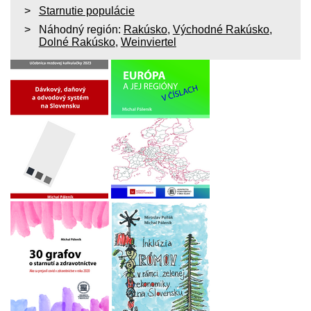
Starnutie populácie
Náhodný región:
Rakúsko
,
Východné Rakúsko
,
Dolné Rakúsko
,
Weinviertel