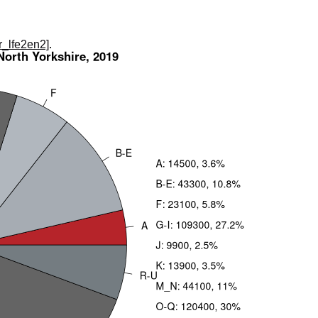
_r_lfe2en2]
.