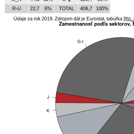
R-U
22,7
6%
TOTAL
406,7
100%
Údaje za rok 2019. Zdrojom dát je Eurostat, tabuľka
[lfst