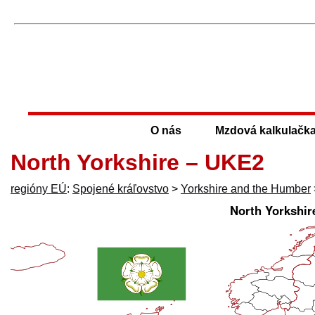
O nás
Mzdová kalkulačk
North Yorkshire – UKE2
regióny EÚ
:
Spojené kráľovstvo
>
Yorkshire and the Humber