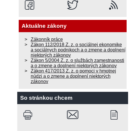
Aktuálne zákony
Zákonník práce
Zákon 112/2018 Z. z. o sociálnej ekonomike
a sociálnych podnikoch a o zmene a doplnení
niektorých zákonov
Zákon 5/2004 Z. z. o službách zamestnanosti
a o zmene a doplnení niektorých zákonov
Zákon 417/2013 Z. z. o pomoci v hmotnej
núdzi a o zmene a doplnení niektorých
zákonov
So stránkou chcem