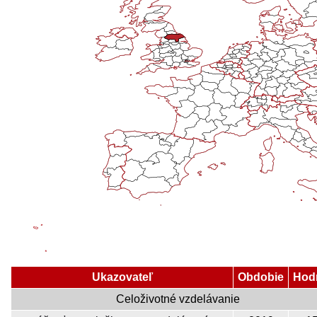
Ukazovateľ
Obdobie
Hod
Celoživotné vzdelávanie