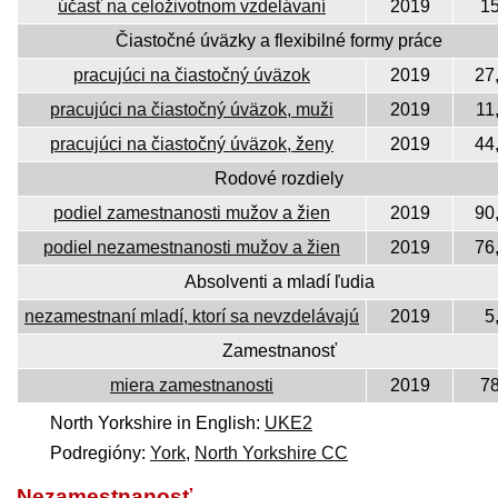
účasť na celoživotnom vzdelávaní
2019
15
Čiastočné úväzky a flexibilné formy práce
pracujúci na čiastočný úväzok
2019
27
pracujúci na čiastočný úväzok, muži
2019
11
pracujúci na čiastočný úväzok, ženy
2019
44
Rodové rozdiely
podiel zamestnanosti mužov a žien
2019
90
podiel nezamestnanosti mužov a žien
2019
76
Absolventi a mladí ľudia
nezamestnaní mladí, ktorí sa nevzdelávajú
2019
5
Zamestnanosť
miera zamestnanosti
2019
78
North Yorkshire in English:
UKE2
Podregióny:
York
,
North Yorkshire CC
Nezamestnanosť