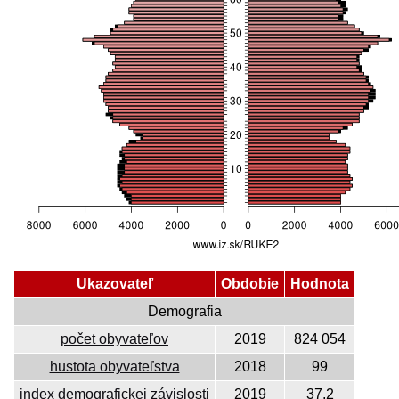
Ukazovateľ
Obdobie
Hodnota
Demografia
počet obyvateľov
2019
824 054
hustota obyvateľstva
2018
99
index demografickej závislosti
2019
37,2