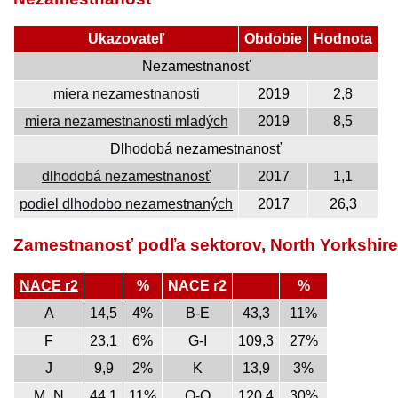
Ukazovateľ
Obdobie
Hodnota
Nezamestnanosť
miera nezamestnanosti
2019
2,8
miera nezamestnanosti mladých
2019
8,5
Dlhodobá nezamestnanosť
dlhodobá nezamestnanosť
2017
1,1
podiel dlhodobo nezamestnaných
2017
26,3
Zamestnanosť podľa sektorov, North Yorkshire
NACE r2
%
NACE r2
%
A
14,5
4%
B-E
43,3
11%
F
23,1
6%
G-I
109,3
27%
J
9,9
2%
K
13,9
3%
M_N
44,1
11%
O-Q
120,4
30%