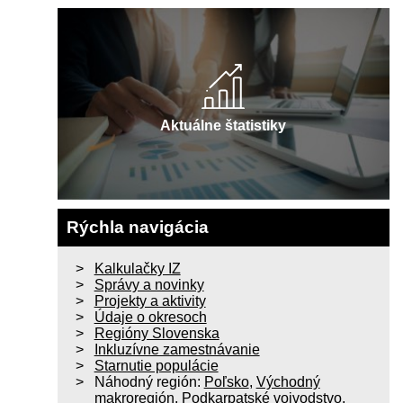
Aktuálne štatistiky
Rýchla navigácia
Kalkulačky IZ
Správy a novinky
Projekty a aktivity
Údaje o okresoch
Regióny Slovenska
Inkluzívne zamestnávanie
Starnutie populácie
Náhodný región:
Poľsko
,
Východný
makroregión
,
Podkarpatské vojvodstvo
,