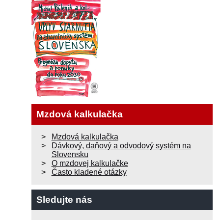
Mzdová kalkulačka
Mzdová kalkulačka
Dávkový, daňový a odvodový systém na
Slovensku
O mzdovej kalkulačke
Často kladené otázky
Sledujte nás