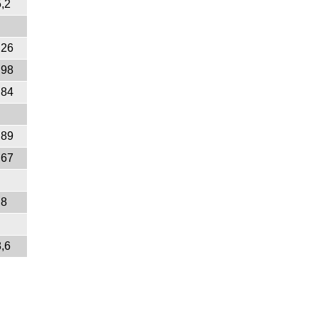
,2
,26
,98
,84
,89
,67
,8
,6