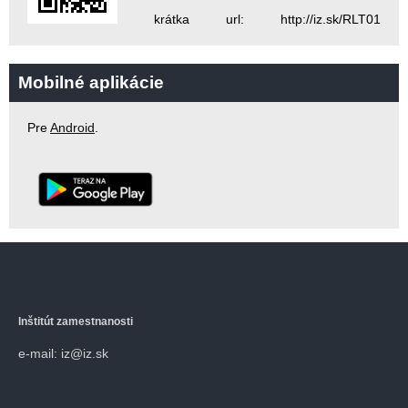
krátka url: http://iz.sk/RLT01
Mobilné aplikácie
Pre
Android
.
Inštitút zamestnanosti
e-mail: iz@iz.sk