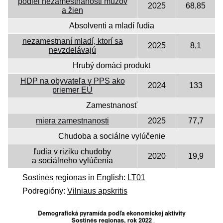
podiel nezamestnanosti mužov
2025
68,85
a žien
Absolventi a mladí ľudia
nezamestnaní mladí, ktorí sa
2025
8,1
nevzdelávajú
Hrubý domáci produkt
HDP na obyvateľa v PPS ako
2024
133
priemer EÚ
Zamestnanosť
miera zamestnanosti
2025
77,7
Chudoba a sociálne vylúčenie
ľudia v riziku chudoby
2020
19,9
a sociálneho vylúčenia
Sostinės regionas in English:
LT01
Podregióny:
Vilniaus apskritis