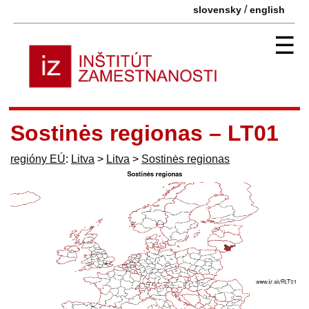
/
slovensky
english
☰
Sostinės regionas – LT01
regióny EÚ
:
Litva
>
Litva
>
Sostinės regionas