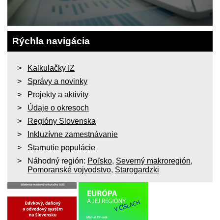
Rýchla navigácia
Kalkulačky IZ
Správy a novinky
Projekty a aktivity
Údaje o okresoch
Regióny Slovenska
Inkluzívne zamestnávanie
Starnutie populácie
Náhodný región:
Poľsko
,
Severný makroregión
,
Pomoranské vojvodstvo
,
Starogardzki