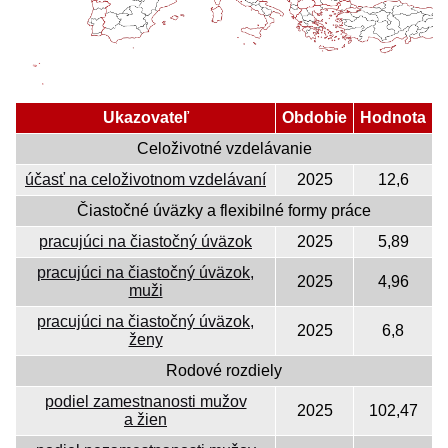
Ukazovateľ
Obdobie
Hodnota
Celoživotné vzdelávanie
účasť na celoživotnom vzdelávaní
2025
12,6
Čiastočné úväzky a flexibilné formy práce
pracujúci na čiastočný úväzok
2025
5,89
pracujúci na čiastočný úväzok,
2025
4,96
muži
pracujúci na čiastočný úväzok,
2025
6,8
ženy
Rodové rozdiely
podiel zamestnanosti mužov
2025
102,47
a žien