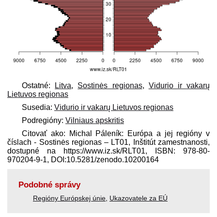
Ostatné:
Litva
,
Sostinės regionas
,
Vidurio ir vakarų
Lietuvos regionas
Susedia:
Vidurio ir vakarų Lietuvos regionas
Podregióny:
Vilniaus apskritis
Citovať ako: Michal Páleník: Európa a jej regióny v
číslach - Sostinės regionas – LT01, Inštitút zamestnanosti,
dostupné na https://www.iz.sk/​RLT01, ISBN: 978-80-
970204-9-1, DOI:10.5281/zenodo.10200164
Podobné správy
Regióny Európskej únie
,
Ukazovatele za EÚ