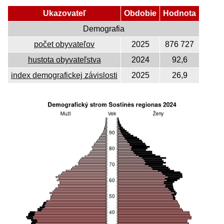
Ukazovateľ
Obdobie
Hodnota
Demografia
počet obyvateľov
2025
876 727
hustota obyvateľstva
2024
92,6
index demografickej závislosti
2025
26,9