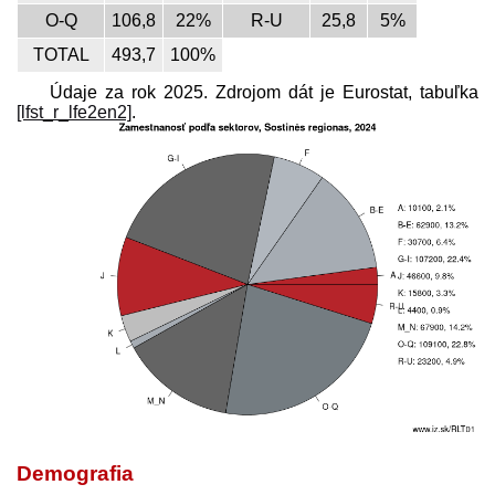
O-Q
106,8
22%
R-U
25,8
5%
TOTAL
493,7
100%
Údaje za rok 2025. Zdrojom dát je Eurostat, tabuľka
[lfst_r_lfe2en2]
.
Demografia