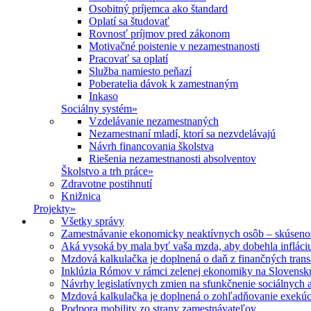
Osobitný príjemca ako štandard
Oplatí sa študovať
Rovnosť príjmov pred zákonom
Motivačné poistenie v nezamestnanosti
Pracovať sa oplatí
Služba namiesto peňazí
Poberatelia dávok k zamestnaným
Inkaso
Sociálny systém
»
Vzdelávanie nezamestnaných
Nezamestnaní mladí, ktorí sa nezvdelávajú
Návrh financovania školstva
Riešenia nezamestnanosti absolventov
Školstvo a trh práce
»
Zdravotne postihnutí
Knižnica
Projekty
»
Všetky správy
Zamestnávanie ekonomicky neaktívnych osôb – skúsenost
Aká vysoká by mala byť vaša mzda, aby dobehla infláci
Mzdová kalkulačka je doplnená o daň z finančných trans
Inklúzia Rómov v rámci zelenej ekonomiky na Slovensk
Návrhy legislatívnych zmien na sfunkčnenie sociálnych 
Mzdová kalkulačka je doplnená o zohľadňovanie exekúc
Podpora mobility zo strany zamestnávateľov