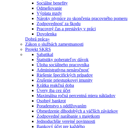
Sociálne benefity
Odmeňovanie
Výplata mzdy
Nároky plynúce zo skončenia pracovného pomeru
Zodpovednosť za škodu
Pracovný čas a prestávky v práci
Dovolenka
Dobrá práca
»
Zákon o službách zamestnanosti
Projekt SKRS
Sabatikal
Štatistiky poberateľov dávok
Úloha sociálneho pracovníka
Administratívna nenáročnosť
Riešenie špecifických prípadov
Zrušenie priestupkovej imunity
Krátka reakčná doba
Úvery iba cez účet
Maximálna ročná percentná miera nákladov
Osobný bankrot
Poradenstvo s oddlžovaním
Obmedzenie dlhodobých a väčších záväzkov
Zodpovedné narábanie s majetkom
Jednoduchšie verejné povinnosti
Bankový účet pre každého