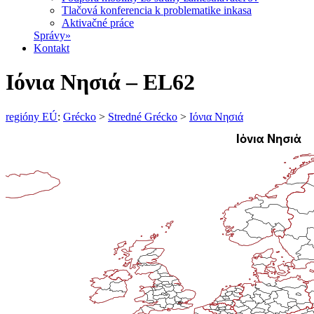
Tlačová konferencia k problematike inkasa
Aktivačné práce
Správy
»
Kontakt
Ιόνια Νησιά – EL62
regióny EÚ
:
Grécko
>
Stredné Grécko
>
Ιόνια Νησιά