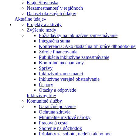
Kraje Slovenska
Nezamestnanosť v regiónoch
Dataset okresných údajov
Aktuálne údaje
»
Projekty a aktivity
Zvýšenie mzdy
Požiadavky na inkluzívne zamestnávanie
Integračná suma
Konferencia: Ako dostať na trh práce dlhodobo n
Zdroje financovania
Publikácia inkluzívne zamestnávanie
Kontrolné mechanizmy
Správy
Inkluzívni zamestnanci
Inkluzívne verejné obstarávanie
Úspory
Otázky a odpovede
Inkluzívny trh
»
Komunitné služby
Garančné poistenie
Ochrana zdravia
Minimálne mzdové nároky
Pracovná cesta
Sporenie na dôchodok
Príplatky za sobotu, nedeľu alebo noc