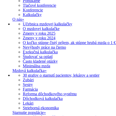
Ponúkame
Tlačové konferencie
Konferencie
Kalkulačky
O nás
»
Učebnica mzdovej kalkulačky
O mzdovej kalkulačke
Zmeny v roku 2025
Zmeny v roku 2024
O koľko stúpne čistý príjem, ak stúpne hrubá mzda o 1 €
Nevýhody práce na čierno
Exekučná kalkulačka
Študovať sa oplatí
Často kladené otázky
Minimálna mzda
Mzdová kalkulačka
»
30 grafov o starnutí pacientov, lekárov a sestier
Zubári
Sestry
Farmácia
Reforma dôchodkového systému
Dôchodková kalkulačka
Lekári
Strieborná ekonomika
Starnutie populácie
»