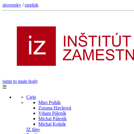
slovensky
/
english
jump to main body
☰
Ciele
Miro Pollák
Zuzana Havírová
Viliam Páleník
Michal Páleník
Michal Kolník
IZ tím
»