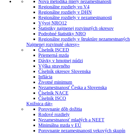
Nová metodika miery nezamestnanosti
Regionálne rozdiely vo V4
Regionálne rozdiely v DHN
Regionálne rozdiely v nezamestnanosti
Vývoj NRO12
Štatistiky najmenej rozvinutých okresov
Podrobné štatistiky NRO
Regionálne rozdiely v štruktúre nezamestnaných
Najmenej rozvinuté okresy
»
Číselník ISCED
Priemerná mzda
Dávky v hmotnej núdzi
Výška stravného
Číselník okresov Slovenska
Inflácia
Životné minimum
Nezamestnanosť Česka a Slovenska
Číselník NACE
Číselník ISCO
Knižnica dát
»
Porovnanie dôb dožitia
Rodové rozdiely
Nezamestnanosť mladých a NEET
Minimálna mzda v EÚ
Porovnanie nezamestnanosti vekových skupín