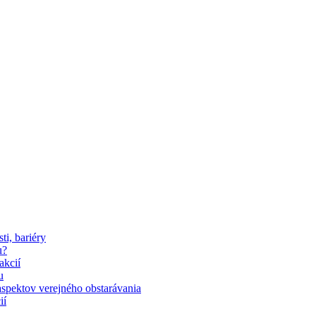
i, bariéry
u?
akcií
u
aspektov verejného obstarávania
ií