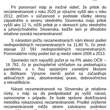
Pri porovnaní máp je možné vidieť, že prítok do
nezamestnanosti v roku 2020 je výrazne vyšší ako v roku
2012, pričom v súčasnosti v podstate všetky okresy
západného a severu stredného Slovenska majú prítok
vyšší ako 12 %, nižší prítok je v okresoch juhu stredného
a juhovýchodného Slovenska, keďže tam je dlhodobo
relatívne vysoká nezamestnanosť.
S nárastom počtu nezamestnaných nám klesol podiel
nedisponibilných nezamestnaných na 11,60 %, čo pred­
stavuje 22 591 nedisponibilných nezamestnaných.
Porovnateľne nízky podiel bol aj medzi rokmi 2009 a 2013.
Spomedzi nich najvyšší počet je na PN alebo OČR –
16 782, čo je pochopiteľné vzhľadom na prebiehajúcu
pandémiu a s ňou spojenými zavretými školami
a škôlkami. Výrazne menší počet sa zúčastňuje
aktivačných prác, absolventskej praxe, dobrovoľníctva
a rekvalifikácie.
Nárast nezamestnanosti na Slovensku je relatívne
nízky, v máji sa dá pred­pokladať jej vyšší nárast,
samozrejme v prípade, že bude správne dodržiavaná
metodika vykazovania nezamestnanosti. Prudké zvýšenie
nezamestnanosti môže okrem zatvárania podnikov