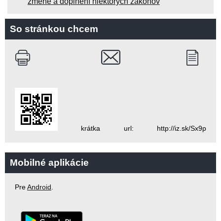
zmene a doplnení niektorých zákonov
So stránkou chcem
krátka url: http://iz.sk/Sx9p
Mobilné aplikácie
Pre
Android
.