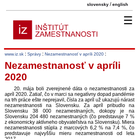
/
slovensky
english
☰
:
:
:
www.iz.sk
Správy
Nezamestnanosť v apríli 2020
Nezamestnanosť v apríli
2020
20. mája boli zverejnené dáta o nezamestnanosti za
apríl 2020. Zatiaľ, čo v marci sa negatívny dopad pandémie
na trh práce ešte neprejavil, čísla za apríl už ukazujú nárast
nezamestnanosti na Slovensku. Za apríl pribudlo na
Slovensku 38 000 nezamestnaných, dokopy je na
Slovensku 204 480 nezamestnaných (čo pred­stavuje 7 %
z ekonomicky aktívneho obyvateľstva na Slovensku). Miera
nezamestnanosti stúpla z marcových 6,2 % na 7,4 %, čo
pred­stavuje najvyššiu mieru nezamestnanosti od leta
2017.