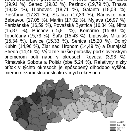
(19,91 %), Senec (19,83 %), Pezinok (19,79 %), Trnava
(19,32 %), Hlohovec (18,71 %), Galanta (18,08 %),
Piešťany (17,81 %), Skalica (17,39 %), Bánovce nad
Bebravou (17,05 %), Martin (17,02 %), Myjava (16,97 %),
Partizánske (16,59 %), Považská Bystrica (16,34 %), Nitra
(15,87 %), Púchov (15,81 %), Komárno (15,80 %),
Topoľčany (15,73 %), Šaľa (15,43 %), Liptovský Mikuláš
(15,34 %), Levice (15,33 %), Senica (15,20 %), Dolný
Kubín (14,96 %), Žiar nad Hronom (14,49 %) a Dunajská
Streda (14,46 %). Výrazne nižšie prírastky pod slovenským
priemerom boli napr. v okresoch Revúca (3,93 %),
Rimavská Sobota a Poltár (obe 5,24 %). Relatívny nízky
prítok v týchto okresoch je spôsobený dlhodobo vyššou
mierou nezamestnanosti ako v iných okresoch.