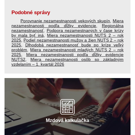
Podobné správy
Porovnanie nezamestnanosti vekových skupín
,
Miera
nezamestnanosti podľa dĺžky evidencie
,
Regionálna
nezamestnanosť
,
Podpora nezamestnaných v čase krízy
by mala byť iná
,
Miera nezamestnanosti NUTS 2 – rok
2025
,
Podiel nezamestnanosti mužov a žien NUTS 2 – rok
2025
,
Dlhodobá nezamestnanosť bude po kríze veľký
problém
,
Miera nezamestnanosti mladých NUTS 2 – rok
2025
,
Miera nezamestnanosti podľa dĺžky evidencie
NUTS2
,
Miera nezamestnanosti osôb so základným
vzdelaním – 1. kvartál 2026
Mzdová kalkulačka