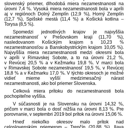
slovenský priemer, dlhodobá miera nezamestnanosti na
úrovni 7,4 %. Vysoká miera nezamestnanosti bola v apríli
aj v regiónoch Dolný Zemplín (12,9 %), Horný Zemplín
(12,7 %), Spišské mestá (11,4 %) a Košická kotlina –
Torysa (8,5 %).
Spomedzi jednotlivých krajov je najvyššia
nezamestnanosť v Prešovskom kraji (11,70 %),
nasledovanom Košickým krajom s 10,23 %
nezamestnanosťou a Banskobystrickým krajom 10,05 %).
Najvyššia miera nezamestnanosti medzi okresmi bola
v apríli v Rimavskej Sobote, a to na úrovni 21,2 %,
v Revúcej 20,5 % a v Kežmarku 19,8 %. V marci bola
v Rimavskej Sobote nezamestnanosť 19,5 %, v Revúcej
18,8 % a v Kežmarku 17,0 %. V týchto okresoch je možné
vidieť mierne vyšší medzimesačný nárast
nezamestnanosti, ako bol priemer Slovenska.
Celková miera prítoku do nezamestnanosti bola
pochopiteľne vyššia.
V súčasnosti je na Slovensku na úrovni 14,32 %,
pričom v marci bola o dosť nižšia na úrovni 8,13 %. Pre
porovnanie, v septembri 2019 bol prítok na úrovni 15,06 %.
Hneď niekoľko okresov malo prítok nad
celoslovenským priemerom – Trenčín (20,88 %), Ilava