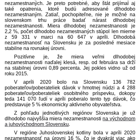
nezamestnaných. Je preto potrebné, aby štát prijímal aj
také opatrenia, ktoré budú adresované dlhodobo
nezamestnaným. Zatiaľ, pochopiteľne, nie je možné na
slovenskom trhu práce badať nárast dlhodobej
nezamestnanosti. Miera dlhodobej nezamestnanosti je
2,2 %, počet dlhodobo nezamestnaných stúpol len mierne
z 59 331 v marci na 60 647 v apríli. Dlhodobá
nezamestnanosť na Slovensku je za posledné mesiace
stabilne na rovnakej úrovni.
Pozitívne je, že miera veľmi dlhodobej
nezamestnanosti naďalej klesá, resp. od februára sa drží
na stabilnej úrovni 0,89 percenta. Jej pokles vidno už od
roku 2015.
V apríli 2020 bolo na Slovensku 136 782
poberateľov/poberateliek dávok v hmotnej núdzi a 4 288
poberateľov/poberateliek osobitného príspevku, dokopy
teda 141 070 ľudí v apríli poberalo tento typ dávok, čo
pred­stavuje 5 % ekonomicky aktívneho obyvateľstva.
Z pohľadu jednotlivých regiónov Slovenska je už
dlhodobo najvyššia miera nezamestnanosti
na východnom
a juhovýchodnom Slovensku
.
V regióne Juhoslovenskej kotliny bola v apríli 2020
nezamestnanosť na úrovni 16 %, čo je dvakrát viac ako