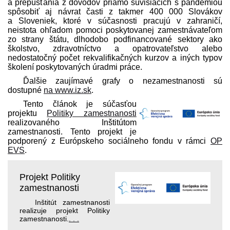
a prepúšťania z dôvodov priamo súvisiacich s pandémiou
spôsobiť aj návrat časti z takmer 400 000 Slovákov
a Sloveniek, ktoré v súčasnosti pracujú v zahraničí,
neistota ohľadom pomoci poskytovanej zamest­návateľom
zo strany štátu, dlhodobo podfinancované sektory ako
školstvo, zdravotníctvo a opatrovateľstvo alebo
nedostatočný počet rekvalifikačných kurzov a iných typov
školení poskytovaných úradmi práce.
Ďalšie zaujímavé grafy o nezamestnanosti sú
dostupné
na www.iz.sk
.
Tento článok je súčasťou
projektu
Politiky zamestnanosti
realizovaného Inštitútom
zamestnanosti. Tento projekt je
podporený z Európskeho sociálneho fondu v rámci
OP
EVS
.
Projekt Politiky
zamestnanosti
Inštitút zamestnanosti
realizuje projekt Politiky
zamestnanosti.
. . .