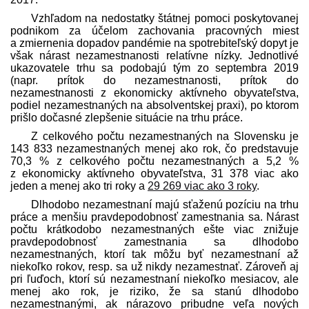
Vzhľadom na nedostatky štátnej pomoci poskytovanej
podnikom za účelom zachovania pracovných miest
a zmiernenia dopadov pandémie na spotrebiteľský dopyt je
však nárast nezamestnanosti relatívne nízky. Jednotlivé
ukazovatele trhu sa podobajú tým zo septembra 2019
(napr. prítok do nezamestnanosti, prítok do
nezamestnanosti z ekonomicky aktívneho obyvateľstva,
podiel nezamestnaných na absolventskej praxi), po ktorom
prišlo dočasné zlepšenie situácie na trhu práce.
Z celkového počtu nezamestnaných na Slovensku je
143 833 nezamestnaných menej ako rok, čo pred­stavuje
70,3 % z celkového počtu nezamestnaných a 5,2 %
z ekonomicky aktívneho obyvateľstva, 31 378 viac ako
jeden a menej ako tri roky a
29 269 viac ako 3 roky
.
Dlhodobo nezamestnaní majú sťaženú pozíciu na trhu
práce a menšiu pravdepodobnosť zamestnania sa. Nárast
počtu krátkodobo nezamestnaných ešte viac znižuje
pravdepodobnosť zamestnania sa dlhodobo
nezamestnaných, ktorí tak môžu byť nezamestnaní až
niekoľko rokov, resp. sa už nikdy nezamestnať. Zároveň aj
pri ľuďoch, ktorí sú nezamestnaní niekoľko mesiacov, ale
menej ako rok, je riziko, že sa stanú dlhodobo
nezamestnanými, ak nárazovo pribudne veľa nových