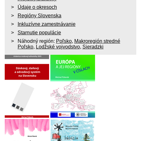
Údaje o okresoch
Regióny Slovenska
Inkluzívne zamestnávanie
Starnutie populácie
Náhodný región:
Poľsko
,
Makroregión stredné
Poľsko
,
Lodžské vojvodstvo
,
Sieradzki