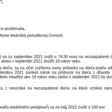
),
o postihnutia,
ýkone lekárskej posudkovej činnosti.
)
sa za september 2021 zvýši o 74,50 eura na nezaopatrené d
 alebo v septembri 2021 dovŕši 18 rokov veku.
na dieťa, sa na účel zvýšenia sumy prídavku na dieťa podľa o
tembra 2021 zanikol nárok na prídavok na dieťa z dôvodu 
bolo mladšie ako 18 rokov veku alebo v septembri 2021 by dov
u 1 nevzniká na nezaopatrené dieťa, na ktoré vznikol nár
3
odľa osobitného pred­pisu
)
sa za máj 2022 zvýši o 100 eur.