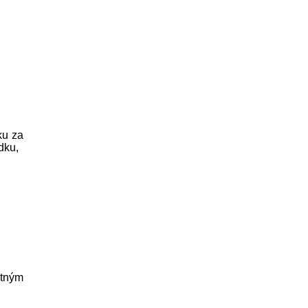
ku za
dku,
otným