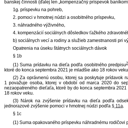
banskej činnosti (ďalej len „kompenzačný príspevok baníkom“
1g. príspevku na pohreb,
2. pomoci v hmotnej núdzi a osobitného príspevku,
3. náhradného výživného,
4. kompenzácií sociálnych dôsledkov ťažkého zdravotnéh
b) sociálnych vecí a rodiny a služieb zamestnanosti pri v
Opatrenia na úseku štátnych sociálnych dávok
§ 1b
2
(1) Suma prídavku na dieťa podľa osobitného pred­pisu
ktoré do konca septembra 2021 je mladšie ako 18 rokov veku
(2) Za oprávnenú osobu, ktorej sa poskytuje prídavok 
1 považuje osoba, ktorej v období od marca 2020 do sep
nezaopatreného dieťaťa, ktoré by do konca septembra 2021 
18 rokov veku.
(3) Nárok na zvýšenie prídavku na dieťa podľa odsek
jednorazové zvýšenie pomoci v hmotnej núdzi podľa
§ 11a
.
§ 1c
(1) Suma opakovaného príspevku náhradnému rodičovi p