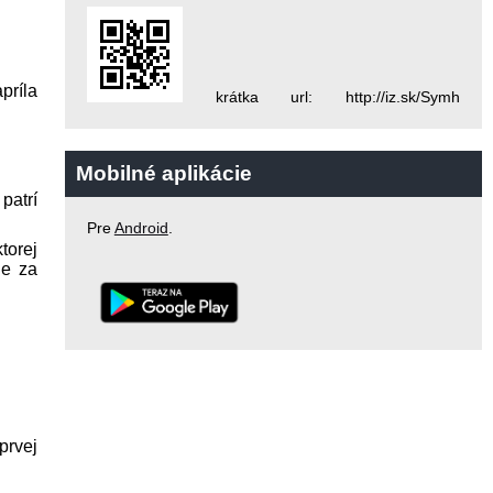
príla
krátka url: http://iz.sk/Symh
Mobilné aplikácie
patrí
Pre
Android
.
torej
je za
prvej