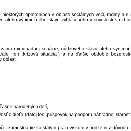
niektorých opatreniach v oblasti sociálnych vecí, rodiny a sl
vu alebo výnimočného stavu vyhláseného v súvislosti s ocho
trvania mimoriadnej situácie, núdzového stavu alebo výnimo
alej len „krízová situácia“) a na ďalšie obdobie bezprost
v oblasti
účasne narodených detí,
vosť o dieťa (ďalej len „príspevok na podporu náhradnej starostl
čili zamestnanie so stálym pracoviskom v podzemí z dôvodu 