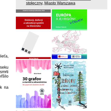
stołeczny
,
Miasto Warszawa
ieťa,
dseku
smrti
ŕšilo
ok na