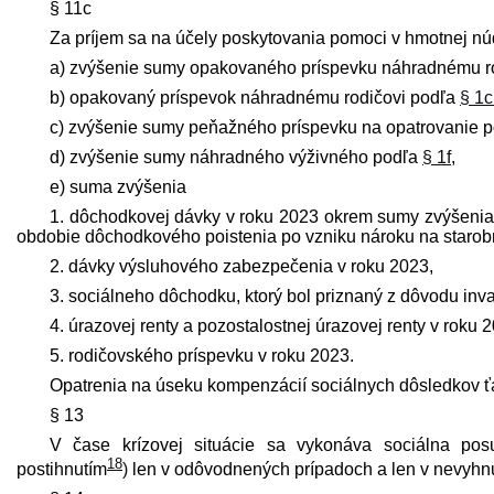
§ 11c
Za príjem sa na účely poskytovania pomoci v hmotnej n
a) zvýšenie sumy opakovaného príspevku náhradnému r
b) opakovaný príspevok náhradnému rodičovi podľa
§ 1c
c) zvýšenie sumy peňažného príspevku na opatrovanie 
d) zvýšenie sumy náhradného výživného podľa
§ 1f
,
e) suma zvýšenia
1. dôchodkovej dávky v roku 2023 okrem sumy zvýšeni
obdobie dôchodkového poistenia po vzniku nároku na staro
2. dávky výsluhového zabezpečenia v roku 2023,
3. sociálneho dôchodku, ktorý bol priznaný z dôvodu inval
4. úrazovej renty a pozostalostnej úrazovej renty v roku 
5. rodičovského príspevku v roku 2023.
Opatrenia na úseku kompenzácií sociálnych dôsledkov ť
§ 13
V čase krízovej situácie sa vykonáva sociálna pos
18
postihnutím
)
len v odôvodnených prípadoch a len v nevyhn