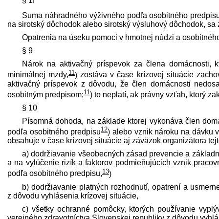
§ 1f
Suma náhradného výživného podľa osobitného pred­pisu
na sirotský dôchodok alebo sirotský výsluhový dôchodok, sa 
Opatrenia na úseku pomoci v hmotnej núdzi a osobitnéh
§ 9
Nárok na aktivačný príspevok za člena domácnosti, k
11
minimálnej mzdy,
)
zostáva v čase krízovej situácie zacho
aktivačný príspevok z dôvodu, že člen domácnosti nedosa
11
osobitným pred­pisom;
)
to neplatí, ak právny vzťah, ktorý za
§ 10
Písomná dohoda, na základe ktorej vykonáva člen domá
12
podľa osobitného pred­pisu
)
alebo vznik nároku na dávku v
obsahuje v čase krízovej situácie aj záväzok organizátora tej
a) dodržiavanie všeobecných zásad prevencie a základný
a na vylúčenie rizík a faktorov podmieňujúcich vznik praco
13
podľa osobitného pred­pisu,
)
b) dodržiavanie platných rozhodnutí, opatrení a usmer
z dôvodu vyhlásenia krízovej situácie,
c) všetky ochranné pomôcky, ktorých používanie vypl
verejného zdravotníctva Slovenskej republiky z dôvodu vyhlás