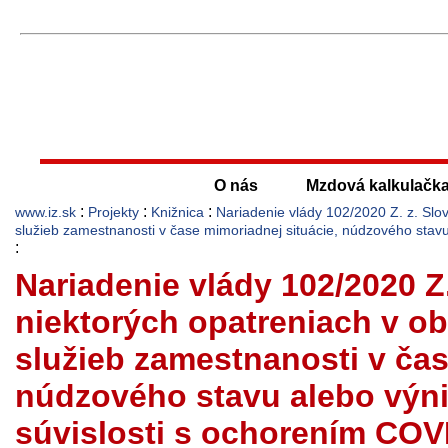
O nás
Mzdová kalkulačk
:
:
:
www.iz.sk
Projekty
Knižnica
Nariadenie vlády 102/2020 Z. z. Slov
služieb zamestnanosti v čase mimoriadnej situácie, núdzového sta
:
Nariadenie vlády 102/2020 Z.
niektorých opatreniach v obl
služieb zamestnanosti v čas
núdzového stavu alebo výn
súvislosti s ochorením COV