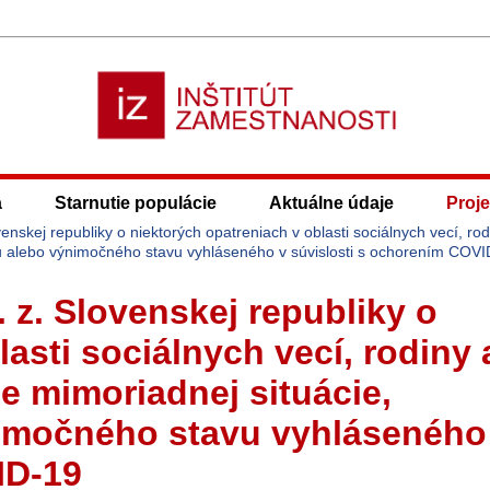
a
Starnutie populácie
Aktuálne údaje
Proje
enskej republiky o niektorých opatreniach v oblasti sociálnych vecí, rod
vu alebo výnimočného stavu vyhláseného v súvislosti s ochorením COV
 z. Slovenskej republiky o
asti sociálnych vecí, rodiny 
e mimoriadnej situácie,
imočného stavu vyhláseného
ID-19