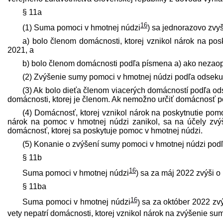
§ 11a
16
(1) Suma pomoci v hmotnej núdzi
)
sa jednorazovo zvyšu
a) bolo členom domácnosti, ktorej vznikol nárok na po
2021, a
b) bolo členom domácnosti podľa písmena a) ako nezaop
(2) Zvýšenie sumy pomoci v hmotnej núdzi podľa odseku 1
(3) Ak bolo dieťa členom viacerých domácností podľa od
domácnosti, ktorej je členom. Ak nemožno určiť domácnosť pod
(4) Domácnosť, ktorej vznikol nárok na poskytnutie pom
nárok na pomoc v hmotnej núdzi zanikol, sa na účely zv
domácnosť, ktorej sa poskytuje pomoc v hmotnej núdzi.
(5) Konanie o zvýšení sumy pomoci v hmotnej núdzi podľ
§ 11b
16
Suma pomoci v hmotnej núdzi
)
sa za máj 2022 zvýši o 
§ 11ba
16
Suma pomoci v hmotnej núdzi
)
sa za október 2022 zvý
vety nepatrí domácnosti, ktorej vznikol nárok na zvýšenie s