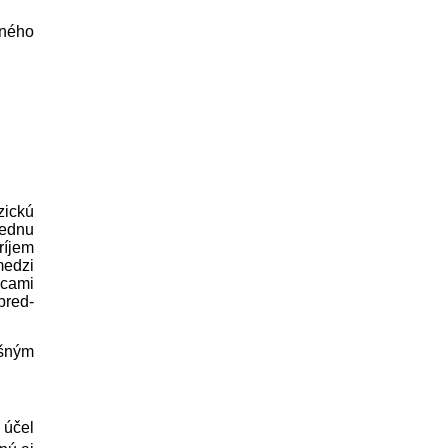
tného
zickú
jednu
ríjem
medzi
pcami
pred­
ušným
 účel