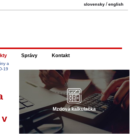
/
slovensky
english
kty
Správy
Kontakt
iny a
ID-19
a
Mzdová kalkulačka
 v