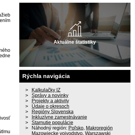
užieb
rením
Aktuálne štatistiky
čného
redne
Rýchla navigácia
Kalkulačky IZ
Správy a novinky
Projekty a aktivity
Údaje o okresoch
Regióny Slovenska
Inkluzívne zamestnávanie
ivosť
Starnutie populácie
Náhodný región:
Poľsko
,
Makroregión
útlmu
Mazowiecke vojvodstvo
,
Warszawski