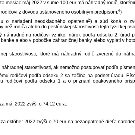
za mesiac máj 2022 v sume 100 eur má náhradný rodič, ktorém
4
rodičovi z dôvodu ustanoveného osobitným pred­pisom,
)
5
údu o nariadení neodkladného opatrenia
)
a súd koná o zve
y než rodiča alebo do pestúnskej starostlivosti tejto fyzickej os
ý náhradnému rodičovi vznikol nárok podľa odseku 2, úrad p
v banke alebo v pobočke zahraničnej banky alebo vyplatí v hoto
ej starostlivosti, ktoré má náhradný rodič zverené do náhr
o náhradnej starostlivosti, ak nemožno postupovať podľa písmen
ému rodičovi podľa odseku 2 sa začína na podnet úradu. Pí
u rodičovi podľa odseku 1 a o priznaní opakovaného prís
za máj 2022 zvýši o 74,12 eura.
za október 2022 zvýši o 70 eur na nezaopatrené dieťa narode