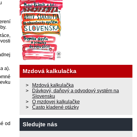
u
rení
oby.
ráce,
vosti
adnej
a a).
Mzdová kalkulačka
somné
pevku
Mzdová kalkulačka
Dávkový, daňový a odvodový systém na
Slovensku
O mzdovej kalkulačke
Často kladené otázky
né od
Sledujte nás