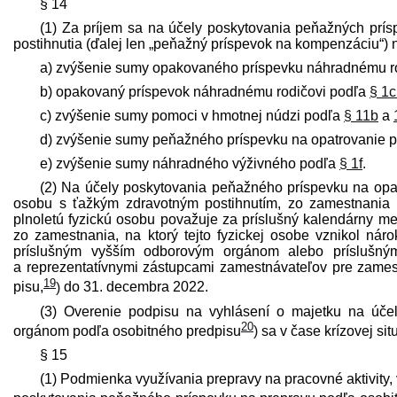
§ 14
(1) Za príjem sa na účely poskytovania peňažných pr
postihnutia (ďalej len „peňažný príspevok na kompenzáciu“)
a) zvýšenie sumy opakovaného príspevku náhradnému r
b) opakovaný príspevok náhradnému rodičovi podľa
§ 1c
c) zvýšenie sumy pomoci v hmotnej núdzi podľa
§ 11b
a
d) zvýšenie sumy peňažného príspevku na opatrovanie 
e) zvýšenie sumy náhradného výživného podľa
§ 1f
.
(2) Na účely poskytovania peňažného príspevku na opatr
osobu s ťažkým zdravotným postihnutím, zo zamestnania
plnoletú fyzickú osobu považuje za príslušný kalendárny m
zo zamestnania, na ktorý tejto fyzickej osobe vznikol nár
príslušným vyšším odborovým orgánom alebo príslušným
a reprezentatívnymi zástupcami zamest­návateľov pre zamest
19
pisu,
)
do 31. decembra 2022.
(3) Overenie podpisu na vyhlásení o majetku na úče
20
orgánom podľa osobitného pred­pisu
)
sa v čase krízovej si
§ 15
(1) Podmienka využívania prepravy na pracovné aktivity, v