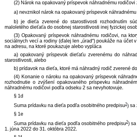
(2) Nárok na opakovaný príspevok náhradnému rodičovi 
a) nevznikol nárok na opakovaný príspevok náhradnému 
b) je dieťa zverené do starostlivosti rozhodnutím s
maloletého dieťaťa do osobnej starostlivosti inej fyzickej osob
(3) Opakovaný príspevok náhradnému rodičovi, na ktor
sociálnych vecí a rodiny (ďalej len „úrad“) poukáže na účet 
na adresu, na ktoré poukazuje alebo vypláca
a) opakovaný príspevok dieťaťu zverenému do náhradn
starostlivosti, alebo
b) prídavok na dieťa, ktoré má náhradný rodič zverené d
(4) Konanie o nároku na opakovaný príspevok náhradn
rozhodnutie o zvýšení opakovaného príspevku náhradném
náhradnému rodičovi podľa odseku 2 sa nevyhotovuje.
§ 1d
2
Suma prídavku na dieťa podľa osobitného pred­pisu
)
sa 
§ 1e
2
Suma prídavku na dieťa podľa osobitného pred­pisu
)
sa 
1. júna 2022 do 31. októbra 2022.