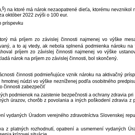
6
,
)
na ktoré má nárok nezaopatrené dieťa, ktorému nevznikol 
za október 2022 zvýši o 100 eur.
o príspevku
torý má príjem zo závislej činnosti najmenej vo výške mes
vaný, a to aj vtedy, ak nebola splnená podmienka nároku na 
hoval príjem zo závislej činnosti najmenej vo výške ustano
kladá nárok na príjem zo závislej činnosti, bol skončený.
cnosti činnosti podmieňujúce vznik nároku na aktivačný prís
 hmotnej núdzi vo výške nezníženej podľa osobitného pred­pis
to činnosti zabezpečiť
ch podmienok na zaistenie bezpečnosti a ochrany zdravia pri 
vných úrazov, chorôb z povolania a iných poškodení zdravia z 
není vydaných Úradom verejného zdravotníctva Slovenskej repu
ýva z platných rozhodnutí, opatrení a usmernení vydaných Ú
enia krízovej situácie.