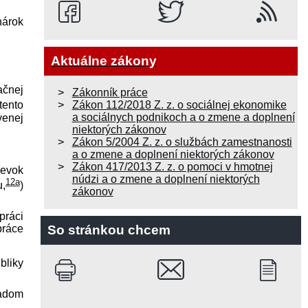
nárok
Aktuálne zákony
ačnej
Zákonník práce
Zákon 112/2018 Z. z. o sociálnej ekonomike
tento
a sociálnych podnikoch a o zmene a doplnení
venej
niektorých zákonov
Zákon 5/2004 Z. z. o službách zamestnanosti
a o zmene a doplnení niektorých zákonov
Zákon 417/2013 Z. z. o pomoci v hmotnej
pevok
núdzi a o zmene a doplnení niektorých
12a
u,
)
zákonov
práci
So stránkou chcem
práce
bliky
radom