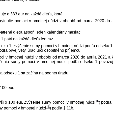
je o 333 eur na každé dieťa, ktoré
skytnutie pomoci v hmotnej núdzi v období od marca 2020 do a
atrené dieťa aspoň jeden kalendárny mesiac.
 patrí na každé dieťa len raz.
seku 1, zvýšenie sumy pomoci v hmotnej núdzi podľa odseku 1 
ľa prvej vety, úrad určí osobitného príjemcu.
oci v hmotnej núdzi v období od marca 2020 do apríla 2021 a k
ýšenia sumy pomoci v hmotnej núdzi podľa odseku 1 považu
a odseku 1 sa začína na podnet úradu.
100 eur.
16
ši o 100 eur. Zvýšenie sumy pomoci v hmotnej núdzi
)
podľa 
16
umy pomoci v hmotnej núdzi
)
podľa
§ 11b
.