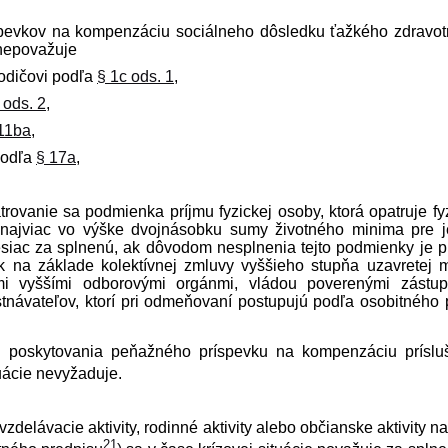
íspevkov na kompenzáciu sociálneho dôsledku ťažkého zdravo
 nepovažuje
odičovi podľa
§ 1c ods. 1
,
 ods. 2
,
11ba
,
podľa
§ 17a
,
ovanie sa podmienka príjmu fyzickej osoby, ktorá opatruje fy
 najviac vo výške dvojnásobku sumy životného minima pre 
esiac za splnenú, ak dôvodom nesplnenia tejto podmienky je p
ok na základe kolektívnej zmluvy vyššieho stupňa uzavretej 
i vyššími odborovými orgánmi, vládou poverenými zástu
­návateľov, ktorí pri odmeňovaní postupujú podľa osobitného 
l poskytovania peňažného príspevku na kompenzáciu prísl
tuácie nevyžaduje.
zdelávacie aktivity, rodinné aktivity alebo občianske aktivity na
21