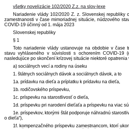
všetky novelizácie 102/2020 Z.z. na slov-lexe
Nariadenie vlády 102/2020 Z. z. Slovenskej republiky o 
zamestnanosti v čase mimoriadnej situácie, núdzového sta
COVID-19 účinný od 1. mája 2023
Slovenskej republiky
§ 1
Toto nariadenie vlády ustanovuje na obdobie v čase 
stavu vyhláseného v súvislosti s ochorením COVID-19 (ď
nasledujúce po skončení krízovej situácie niektoré opatrenia 
a) sociálnych vecí a rodiny na úseku
1. štátnych sociálnych dávok a sociálnych dávok, a to
1a. prídavku na dieťa a príplatku k prídavku na dieťa,
1b. rodičovského príspevku,
1c. príspevku na starostlivosť o dieťa,
1d. príspevku pri narodení dieťaťa a príspevku na viac s
1e. príspevkov, ktorými štát podporuje náhradnú starostli
o dieťa“),
1f. kompenzačného príspevku zamestnancom, ktorí ukon