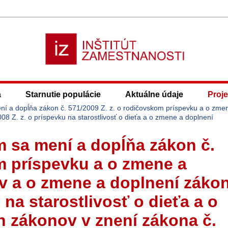
a
Starnutie populácie
Aktuálne údaje
Proje
ení a dopĺňa zákon č. 571/2009 Z. z. o rodičovskom príspevku a o zme
8 Z. z. o príspevku na starostlivosť o dieťa a o zmene a doplnení
ým sa mení a dopĺňa zákon č.
m príspevku a o zmene a
v a o zmene a doplnení záko
 na starostlivosť o dieťa a o
h zákonov v znení zákona č.