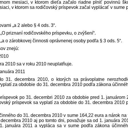
nom mesiaci, v ktorom dieťa začalo riadne plniť povinnú šk
iaci, v ktorom sa rodičovský príspevok začal vyplácať v sume 
ovami „a 2 alebo § 4 ods. 3“.
 „O priznaní rodičovského príspevku, o zvýšení“.
 „a o zárobkovej činnosti oprávnenej osoby podľa § 3 ods. 5“.
sov znejú:
2010
ra 2010 sa v roku 2010 neuplatňuje.
januára 2011
do 31. decembra 2010, o ktorých sa právoplatne nerozhod
vyplatí za obdobie do 31. decembra 2010 podľa zákona účinné
príspevok po 31. decembri 2010 za obdobie pred 1. januárom 
čovský príspevok sa vyplatí za obdobie do 31. decembra 2010 
účinného do 31. decembra 2010 v sume 164,22 eura a nárok na 
 decembra 2010 aj po tomto dni, považuje sa od 1. januára 20
 1. januára 2011 a vypláca sa v sume podľa zákona účinné