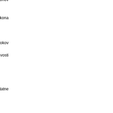
ákona
rokov
vosti
tatne