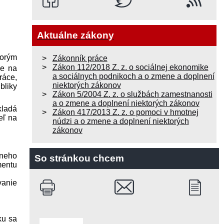
Aktuálne zákony
torým
Zákonník práce
Zákon 112/2018 Z. z. o sociálnej ekonomike
je na
a sociálnych podnikoch a o zmene a doplnení
ráce,
niektorých zákonov
bliky
Zákon 5/2004 Z. z. o službách zamestnanosti
a o zmene a doplnení niektorých zákonov
kladá
Zákon 417/2013 Z. z. o pomoci v hmotnej
eľ na
núdzi a o zmene a doplnení niektorých
zákonov
lneho
So stránkou chcem
mentu
vanie
ku sa