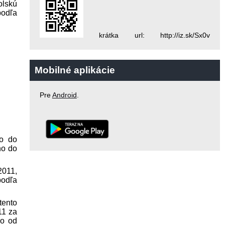
olskú
podľa
krátka url: http://iz.sk/Sx0v
Mobilné aplikácie
Pre
Android
.
lo do
ho do
2011,
podľa
tento
11 za
ho od