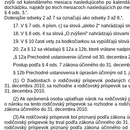
zvýši od kalendárneho mesiaca nasledujúceho po kalendár
dochádzku, najskôr po troch mesiacoch nasledujúcich po mes
§ 4 ods. 3.“.
Doterajšie odseky 2 až 7 sa označujú ako odseky 3 až 8.“.
17. V § 7 ods. 4 písm. c) sa slová „alebo 2“ nahrádzajú sl
18. V § 8 ods. 4 sa slová „O zvýšení“ nahrádzajú slovami
19. V § 10 časti vety za bodkočiarkou sa vypúšťajú slová
20. Za § 12 sa vkladajú § 12a a 12b, ktoré vrátane nadpi
„§ 12a Prechodné ustanovenie účinné od 30. decembra 
Postup podľa § 4 ods. 7 zákona účinného do 31. decemb
§ 12b Prechodné ustanovenia k úpravám účinným od 1. 
(1) O žiadostiach o rodičovský príspevok podaných 
31. decembra 2010, sa rozhodne a rodičovský príspevok sa 
31. decembra 2010.
(2) Ak oprávnená osoba uplatňuje nárok na rodičovský 
o nároku na tento rodičovský príspevok sa rozhodne a rodi
zákona účinného do 31. decembra 2010.
(3) Ak rodičovský príspevok bol priznaný podľa zákona 
rodičovský príspevok by trval podľa zákona účinného do 31.
rodičovský príspevok priznaný podľa zákona účinného od