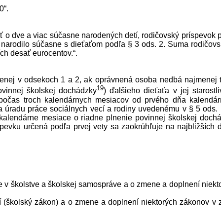
0“.
ť o dve a viac súčasne narodených detí, rodičovský príspevok 
a narodilo súčasne s dieťaťom podľa § 3 ods. 2. Suma rodičov
ích desať eurocentov.“.
enej v odsekoch 1 a 2, ak oprávnená osoba nedbá najmenej t
19
vinnej školskej dochádzky
) ďalšieho dieťaťa v jej starostliv
j počas troch kalendárnych mesiacov od prvého dňa kalendá
 úradu práce sociálnych vecí a rodiny uvedenému v § 5 ods. 
kalendárne mesiace o riadne plnenie povinnej školskej doch
íspevku určená podľa prvej vety sa zaokrúhľuje na najbližších 
ve v školstve a školskej samospráve a o zmene a doplnení niekt
í (školský zákon) a o zmene a doplnení niektorých zákonov v 