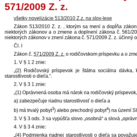
571/2009 Z. z.
všetky novelizácie 513/2010 Z.z. na slov-lexe
Zákon 513/2010 Z. z. , ktorým sa mení a dopĺňa zákon
niektorých zákonov a o zmene a doplnení zákona č. 561/200
niektorých zákonov v znení zákona č. 571/2009 Z. z. účinný 
Čl. I
Zákon č.
571/2009 Z. z.
o rodičovskom príspevku a o zme
1. V § 1 2 znie:
„(2) Rodičovský príspevok je štátna sociálna dávka,
starostlivosti o dieťa.“.
2. V § 3 1 znie:
„(1) Oprávnená osoba má nárok na rodičovský príspevok,
a) zabezpečuje riadnu starostlivosť o dieťa a
3
4
b) má trvalý pobyt
) alebo prechodný pobyt
) na území Sl
3. V § 3 ods. 3 sa vypúšťa slovo „osobná“ a slová „oprá
4. V § 3 4 znie:
„(4) Podmienka riadnej starostlivosti o dieťa sa považu