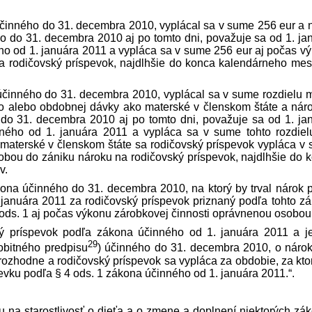
účinného do 31. decembra 2010, vyplácal sa v sume 256 eur a 
ho do 31. decembra 2010 aj po tomto dni, považuje sa od 1. ja
ho od 1. januára 2011 a vypláca sa v sume 256 eur aj počas v
a rodičovský príspevok, najdlhšie do konca kalendárneho mes
 účinného do 31. decembra 2010, vyplácal sa v sume rozdielu 
 alebo obdobnej dávky ako materské v členskom štáte a nár
 do 31. decembra 2010 aj po tomto dni, považuje sa od 1. ja
ného od 1. januára 2011 a vypláca sa v sume tohto rozdiel
materské v členskom štáte sa rodičovský príspevok vypláca v
obou do zániku nároku na rodičovský príspevok, najdlhšie do 
v.
kona účinného do 31. decembra 2010, na ktorý by trval nárok 
januára 2011 za rodičovský príspevok priznaný podľa tohto z
ods. 1 aj počas výkonu zárobkovej činnosti oprávnenou osobou
ý príspevok podľa zákona účinného od 1. januára 2011 a j
29
obitného pred­pisu
) účinného do 31. decembra 2010, o náro
sa rozhodne a rodičovský príspevok sa vypláca za obdobie, za kto
evku podľa § 4 ods. 1 zákona účinného od 1. januára 2011.“.
ku na starostlivosť o dieťa a o zmene a doplnení niektorých zá