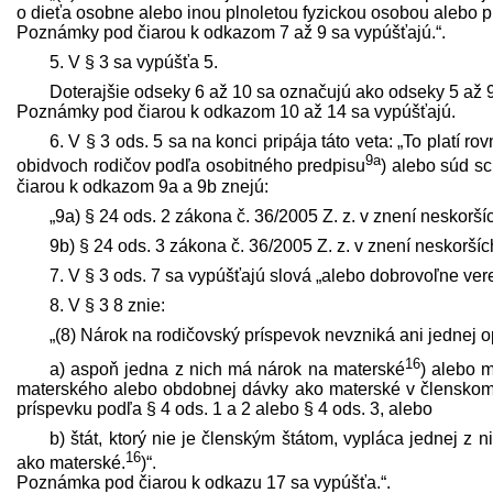
o dieťa osobne alebo inou plnoletou fyzickou osobou alebo p
Poznámky pod čiarou k odkazom 7 až 9 sa vypúšťajú.“.
5. V § 3 sa vypúšťa 5.
Doterajšie odseky 6 až 10 sa označujú ako odseky 5 až 9
Poznámky pod čiarou k odkazom 10 až 14 sa vypúšťajú.
6. V § 3 ods. 5 sa na konci pripája táto veta: „To platí ro
9a
obidvoch rodičov podľa osobitného pred­pisu
) alebo súd sc
čiarou k odkazom 9a a 9b znejú:
„9a) § 24 ods. 2 zákona č. 36/2005 Z. z. v znení neskoršíc
9b) § 24 ods. 3 zákona č. 36/2005 Z. z. v znení neskorších
7. V § 3 ods. 7 sa vypúšťajú slová „alebo dobrovoľne ver
8. V § 3 8 znie:
„(8) Nárok na rodičovský príspevok nevzniká ani jednej 
16
a) aspoň jedna z nich má nárok na materské
) alebo 
materského alebo obdobnej dávky ako materské v členskom 
príspevku podľa § 4 ods. 1 a 2 alebo § 4 ods. 3, alebo
b) štát, ktorý nie je členským štátom, vypláca jednej 
16
ako materské.
)“.
Poznámka pod čiarou k odkazu 17 sa vypúšťa.“.