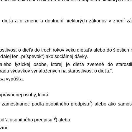
o dieťa a o zmene a doplnení niektorých zákonov v znení z
stlivosť o dieťa do troch rokov veku dieťaťa alebo do šiestich 
 (ďalej len „príspevok“) ako sociálnej dávky.
alebo fyzickej osobe, ktorej je dieťa zverené do starostli
úhradu výdavkov vynaložených na starostlivosť o dieťa.“.
sa vypúšťa.
oprávnenej osoby, ktorá
7
o zamestnanec podľa osobitného pred­pisu
) alebo ako samos
9
odľa osobitného pred­pisu,
) alebo
zine.