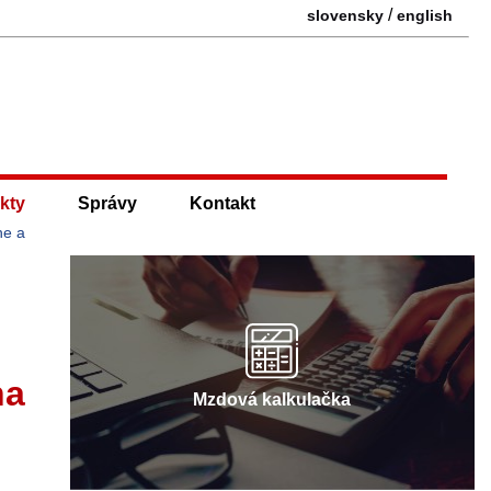
/
slovensky
english
kty
Správy
Kontakt
ne a
na
Mzdová kalkulačka