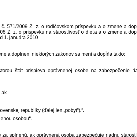
 č. 571/2009 Z. z. o rodičovskom príspevku a o zmene a dop
8 Z. z. o príspevku na starostlivosť o dieťa a o zmene a dop
od 1. januára 2010
ne a doplnení niektorých zákonov sa mení a dopĺňa takto:
 ktorou štát prispieva oprávnenej osobe na zabezpečenie ri
 ak
ovenskej republiky (ďalej len „pobyt“).“.
vnenou osobou“.
je za splnenú, ak oprávnená osoba zabezpečuje riadnu starostl