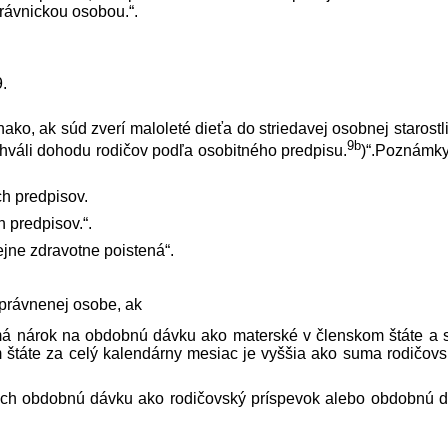
rávnickou osobou.“.
.
vnako, ak súd zverí maloleté dieťa do striedavej osobnej starostli
9b
hváli dohodu rodičov podľa osobitného pred­pisu.
)“.Poznámk
h pred­pisov.
 pred­pisov.“.
ejne zdravotne poistená“.
oprávnenej osobe, ak
má nárok na obdobnú dávku ako materské v členskom štáte a
štáte za celý kalendárny mesiac je vyššia ako suma rodičov
z nich obdobnú dávku ako rodičovský príspevok alebo obdobnú 