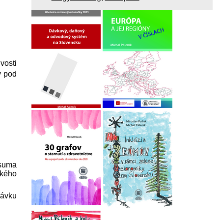
vosti
y pod
 suma
ského
dávku