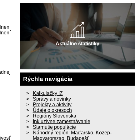
lnení
lnení
Aktuálne štatistiky
adnej
Rýchla navigácia
Kalkulačky IZ
Správy a novinky
Projekty a aktivity
Údaje o okresoch
Regióny Slovenska
Inkluzívne zamestnávanie
Starnutie populácie
Náhodný región:
Maďarsko
,
Kozep-
ivosť
Magyarorszag
,
Budapešť