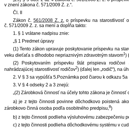
v znení zákona č. 571/2009 Z. z.“.
Čl. II
Zákon č.
561/2008 Z. z.
o príspevku na starostlivosť 
č. 571/2009 Z. z. sa mení a dopĺňa takto:
1. § 1 vrátane nadpisu znie:
„§ 1 Predmet úpravy
(1) Tento zákon upravuje poskytovanie príspevku na staro
1
veku dieťaťa s dlhodobo nepriaznivým zdravotným stavom
)
(2) Poskytovaním príspevku štát prispieva rodičovi 
2
nahrádzajúcej starostlivosť rodičov
) (ďalej len „rodič“), na 
2. V § 3 sa vypúšťa 5.Poznámka pod čiarou k odkazu 5a 
3. V § 4 odseky 2 a 3 znejú:
„(2) Zárobková činnosť na účely tohto zákona je činnosť 
a) je z tejto činnosti povinne dôchodkovo poistená ak
8
zárobkovo činná osoba podľa osobitného pred­pisu,
)
b) z tejto činnosti podlieha výsluhovému zabezpečeniu p
c) z tejto činnosti podlieha dôchodkovému systému v cud