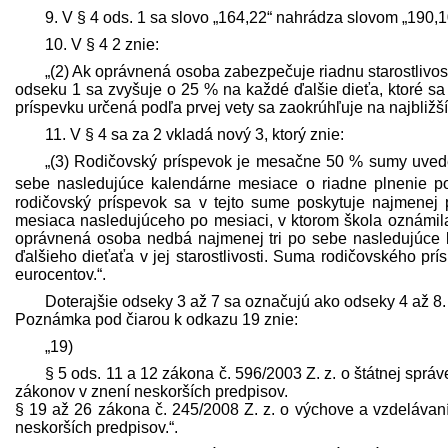
9. V § 4 ods. 1 sa slovo „164,22“ nahrádza slovom „190,1
10. V § 4 2 znie:
„(2) Ak oprávnená osoba zabezpečuje riadnu starostlivos
odseku 1 sa zvyšuje o 25 % na každé ďalšie dieťa, ktoré s
príspevku určená podľa prvej vety sa zaokrúhľuje na najbližš
11. V § 4 sa za 2 vkladá nový 3, ktorý znie:
„(3) Rodičovský príspevok je mesačne 50 % sumy uved
sebe nasledujúce kalendárne mesiace o riadne plnenie po
rodičovský príspevok sa v tejto sume poskytuje najmene
mesiaca nasledujúceho po mesiaci, v ktorom škola oznámila
oprávnená osoba nedbá najmenej tri po sebe nasledujúce 
ďalšieho dieťaťa v jej starostlivosti. Suma rodičovského pr
eurocentov.“.
Doterajšie odseky 3 až 7 sa označujú ako odseky 4 až 8.
Poznámka pod čiarou k odkazu 19 znie:
„19)
§ 5 ods. 11 a 12 zákona č. 596/2003 Z. z. o štátnej sprá
zákonov v znení neskorších pred­pisov.
§ 19 až 26 zákona č. 245/2008 Z. z. o výchove a vzdelávan
neskorších pred­pisov.“.