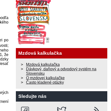
podľa
ského
ri po
osti;
rneho
Mzdová kalkulačka
1, že
ádzky
desať
Mzdová kalkulačka
Dávkový, daňový a odvodový systém na
Slovensku
O mzdovej kalkulačke
Často kladené otázky
orých
Sledujte nás
znení