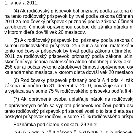
1. januára 2011.
(4) Ak rodičovský príspevok bol priznaný podľa zákona 
na tento rodičovský príspevok by trval podľa zákona účinné
2011 za rodičovský príspevok priznaný podľa zákona účinné
zárobkovej činnosti oprávnenou osobou do zániku nároku n
v ktorom dieťa dovŕši vek 20 mesiacov.
(5) Ak rodičovský príspevok bol priznaný podľa zákona
sumou rodičovského príspevku 256 eur a sumou materského
tento rodičovský príspevok by trval podľa zákona účinného
2011 za rodičovský príspevok priznaný podľa zákona účin
skončení vyplácania materského alebo obdobnej dávky ako 
256 eur aj počas výkonu zárobkovej činnosti oprávnenou os
kalendárneho mesiaca, v ktorom dieťa dovŕši vek 20 mesiaco
(6) Rodičovský príspevok priznaný podľa § 4 ods. 4 zá
zákona účinného do 31. decembra 2010, považuje sa od 1. 
a vypláca sa v sume 75 % rodičovského príspevku podľa § 4 
(7) Ak oprávnená osoba uplatňuje nárok na rodičovsk
z oprávnených osôb sa vyplatil príspevok rodičovi podľa os
tento rodičovský príspevok pri starostlivosti o to isté dieťa 
poskytol príspevok rodičovi, v sume 75 % rodičovského prísp
Poznámka pod čiarou k odkazu 29 znie:
„29) § 5 ods. 2 až 4 zákona č. 561/2008 Z. z. o príspev