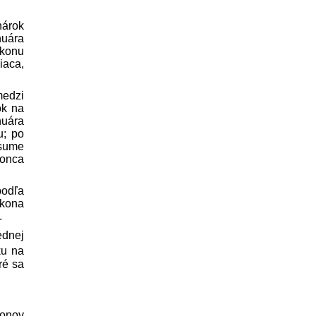
nárok
nuára
ýkonu
iaca,
medzi
ok na
nuára
u; po
 sume
konca
podľa
ákona
.
ednej
ku na
ré sa
konov