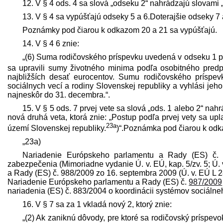
12. V § 4 ods. 4 sa slová „odseku 2“ nahrádzajú slovami 
13. V § 4 sa vypúšťajú odseky 5 a 6.Doterajšie odseky 7
Poznámky pod čiarou k odkazom 20 a 21 sa vypúšťajú.
14. V § 4 6 znie:
„(6) Suma rodičovského príspevku uvedená v odseku 1 pl
sa upravili sumy životného minima podľa osobitného pred­p
najbližších desať eurocentov. Sumu rodičovského príspevk
sociálnych vecí a rodiny Slovenskej republiky a vyhlási je
najneskôr do 31. decembra.“.
15. V § 5 ods. 7 prvej vete sa slová „ods. 1 alebo 2“ nah
nová druhá veta, ktorá znie: „Postup podľa prvej vety sa upla
23a
území Slovenskej republiky.
)“.Poznámka pod čiarou k odk
„23a)
Nariadenie Európskeho parlamentu a Rady (ES) č
zabezpečenia (Mimoriadne vydanie Ú. v. EÚ, kap. 5/zv. 5; Ú.
a Rady (ES) č. 988/2009 zo 16. septembra 2009 (Ú. v. EÚ L 28
Nariadenie Európskeho parlamentu a Rady (ES) č.
987/2009
nariadenia (ES) č. 883/2004 o koordinácii systémov sociálneh
16. V § 7 sa za 1 vkladá nový 2, ktorý znie:
„(2) Ak zaniknú dôvody, pre ktoré sa rodičovský príspev