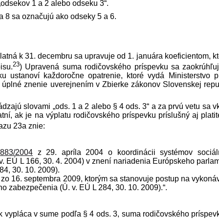
„odsekov 1 a 2 alebo odseku 3“.
 a 8 sa označujú ako odseky 5 a 6.
atná k 31. decembru sa upravuje od 1. januára koeficientom, k
23
isu.
) Upravená suma rodičovského príspevku sa zaokrúhľu
u ustanoví každoročne opatrenie, ktoré vydá Ministerstvo p
ho úplné znenie uverejnením v Zbierke zákonov Slovenskej repu
rádzajú slovami „ods. 1 a 2 alebo § 4 ods. 3“ a za prvú vetu sa v
tní, ak je na výplatu rodičovského príspevku príslušný aj platit
azu 23a znie:
.
883/2004
z 29. apríla 2004 o koordinácii systémov sociá
 v. EÚ L 166, 30. 4. 2004) v znení nariadenia Európskeho parla
4, 30. 10. 2009).
zo 16. septembra 2009, ktorým sa stanovuje postup na vykoná
o zabezpečenia (Ú. v. EÚ L 284, 30. 10. 2009).“.
ok vypláca v sume podľa § 4 ods. 3, suma rodičovského príspev