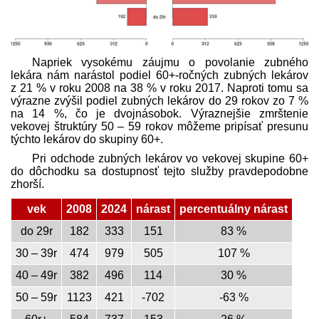
Napriek vysokému záujmu o povolanie zubného
lekára nám narástol podiel 60+-ročných zubných lekárov
z 21 % v roku 2008 na 38 % v roku 2017. Naproti tomu sa
výrazne zvýšil podiel zubných lekárov do 29 rokov zo 7 %
na 14 %, čo je dvojnásobok. Výraznejšie zmrštenie
vekovej štruktúry 50 – 59 rokov môžeme pripísať presunu
týchto lekárov do skupiny 60+.
Pri odchode zubných lekárov vo vekovej skupine 60+
do dôchodku sa dostupnosť tejto služby pravdepodobne
zhorší.
vek
2008
2024
nárast
percentuálny nárast
do 29r
182
333
151
83 %
30 – 39r
474
979
505
107 %
40 – 49r
382
496
114
30 %
50 – 59r
1123
421
-702
-63 %