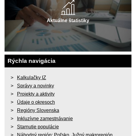
Aktuálne štatistiky
Rýchla navigácia
Kalkulačky IZ
Správy a novinky
Projekty a aktivity
Údaje o okresoch
Regióny Slovenska
Inkluzívne zamestnávanie
Starnutie populácie
Náhodný región:
Poľsko
,
Južný makroregión
,