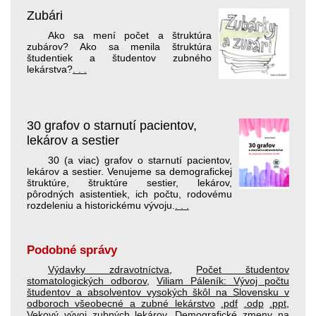
Zubári
Ako sa mení počet a štruktúra
zubárov? Ako sa menila štruktúra
študentiek a študentov zubného
lekárstva?
. . .
30 grafov o starnutí pacientov,
lekárov a sestier
30 (a viac) grafov o starnutí pacientov,
lekárov a sestier. Venujeme sa demografickej
štruktúre, štruktúre sestier, lekárov,
pôrodných asistentiek, ich počtu, rodovému
rozdeleniu a historickému vývoju.
. . .
Podobné správy
Výdavky zdravotníctva
,
Počet študentov
stomatologických odborov
,
Viliam Páleník: Vývoj počtu
študentov a absolventov vysokých škôl na Slovensku v
odboroch všeobecné a zubné lekárstvo
.pdf
.odp
.ppt
,
Vekový vývoj zubných lekárov
,
Demografické zmeny na