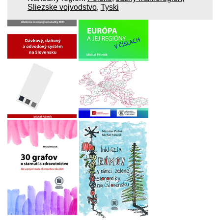
Sliezske vojvodstvo
,
Tyski