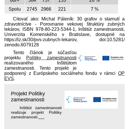
60r+
584
737
153
26 %
Spolu
2745
2966
221
7 %
Citovať ako: Michal Páleník: 30 grafov o starnutí a
zdravotníctve - Porovnanie vekovej štruktúry zubných
lekárov, ISBN 978-80-223-5344-1, Inštitút zamestnanosti,
Univerzita Komenského v Bratislave, dostupné na
https://iz.sk/​30/pvs-zubnych-lekarov, doi:10.5281/​
zenodo.6079128
Tento článok je súčasťou
projektu
Politiky zamestnanosti
realizovaného Inštitútom
zamestnanosti. Tento projekt je
podporený z Európskeho sociálneho fondu v rámci
OP
EVS
.
Projekt Politiky
zamestnanosti
Inštitút zamestnanosti
realizuje projekt Politiky
zamestnanosti.
. . .