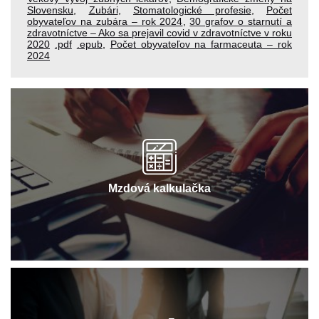
Slovensku
,
Zubári
,
Stomatologické profesie
,
Počet
obyvateľov na zubára – rok 2024
,
30 grafov o starnutí a
zdravotníctve – Ako sa prejavil covid v zdravotníctve v roku
2020
.pdf
.epub
,
Počet obyvateľov na farmaceuta – rok
2024
Mzdová kalkulačka