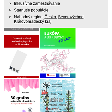
Inkluzívne zamestnávanie
Starnutie populácie
Náhodný región:
Česko
,
Severovýchod
,
Královohradecký kraj