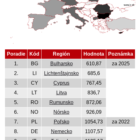
Poradie
Kód
Región
Hodnota
Poznámka
1.
BG
Bulharsko
610,87
za 2025
2.
LI
Lichtenštajnsko
685,6
3.
CY
Cyprus
767,45
4.
LT
Litva
836,7
5.
RO
Rumunsko
872,06
6.
NO
Nórsko
926,09
7.
PL
Poľsko
1054,73
za 2022
8.
DE
Nemecko
1107,57