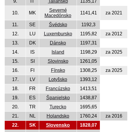
9.
IT
Taliansko
1135,17
Severné
10.
MK
1141,41
za 2021
Macedónsko
11.
SE
Švédsko
1192,3
12.
LU
Luxembursko
1195,82
za 2012
13.
DK
Dánsko
1197,31
14.
IS
Island
1198,29
za 2025
15.
SI
Slovinsko
1261,05
16.
FI
Fínsko
1308,25
za 2025
17.
LV
Lotyšsko
1393,12
18.
FR
Francúzsko
1413,51
19.
ES
Španielsko
1438,87
20.
TR
Turecko
1695,65
21.
NL
Holandsko
1760,24
za 2016
22.
SK
Slovensko
1828,07