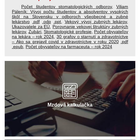
Počet študentov stomatologických odborov
,
Viliam
Páleník: Vývoj počtu študentov a absolventov vysokých
škôl na Slovensku v odboroch všeobecné a zubné
lekárstvo
.pdf
.odp
.ppt
,
Vekový vývoj zubných lekárov
,
Ukazovatele za EÚ
,
Porovnanie vekovej štruktúry zubných
lekárov
,
Zubári
,
Stomatologické profesie
,
Počet obyvateľov
na lekára – rok 2024
,
30 grafov o starnutí a zdravotníctve
– Ako sa prejavil covid v zdravotníctve v roku 2020
.pdf
.epub
,
Počet obyvateľov na farmaceuta – rok 2024
Mzdová kalkulačka