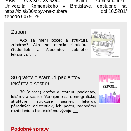
ISBN 978-80-223-5344-1, Inštitút zamestnanosti,
Univerzita Komenského v Bratislave, dostupné na
https://iz.sk/​30/obyv-na-zubara, doi:10.5281/​
zenodo.6079128
Zubári
Ako sa mení počet a štruktúra
zubárov? Ako sa menila štruktúra
študentiek a študentov zubného
lekárstva?
. . .
30 grafov o starnutí pacientov,
lekárov a sestier
30 (a viac) grafov o starnutí pacientov,
lekárov a sestier. Venujeme sa demografickej
štruktúre, štruktúre sestier, lekárov,
pôrodných asistentiek, ich počtu, rodovému
rozdeleniu a historickému vývoju.
. . .
Podobné správy