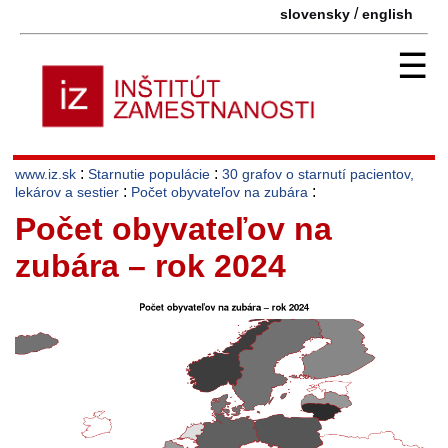
/
slovensky
english
☰
:
:
www.iz.sk
Starnutie populácie
30 grafov o starnutí pacientov,
:
:
lekárov a sestier
Počet obyvateľov na zubára
Počet obyvateľov na
zubára – rok 2024