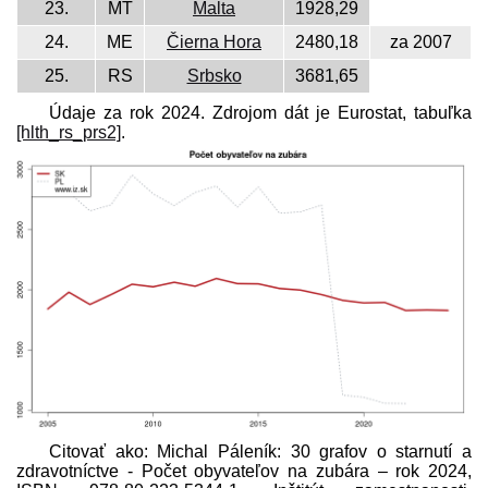
23.
MT
Malta
1928,29
24.
ME
Čierna Hora
2480,18
za 2007
25.
RS
Srbsko
3681,65
Údaje za rok 2024. Zdrojom dát je Eurostat, tabuľka
[hlth_rs_prs2]
.
Citovať ako: Michal Páleník: 30 grafov o starnutí a
zdravotníctve - Počet obyvateľov na zubára – rok 2024,