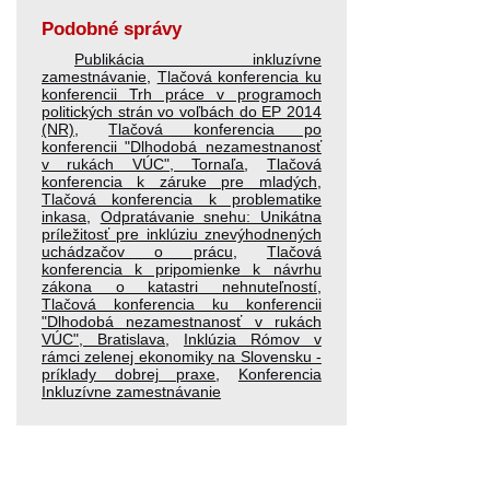
Podobné správy
Publikácia inkluzívne
zamestnávanie
,
Tlačová konferencia ku
konferencii Trh práce v programoch
politických strán vo voľbách do EP 2014
(NR)
,
Tlačová konferencia po
konferencii "Dlhodobá nezamestnanosť
v rukách VÚC", Tornaľa
,
Tlačová
konferencia k záruke pre mladých
,
Tlačová konferencia k problematike
inkasa
,
Odpratávanie snehu: Unikátna
príležitosť pre inklúziu znevýhodnených
uchádzačov o prácu
,
Tlačová
konferencia k pripomienke k návrhu
zákona o katastri nehnuteľností
,
Tlačová konferencia ku konferencii
"Dlhodobá nezamestnanosť v rukách
VÚC", Bratislava
,
Inklúzia Rómov v
rámci zelenej ekonomiky na Slovensku -
príklady dobrej praxe
,
Konferencia
Inkluzívne zamestnávanie