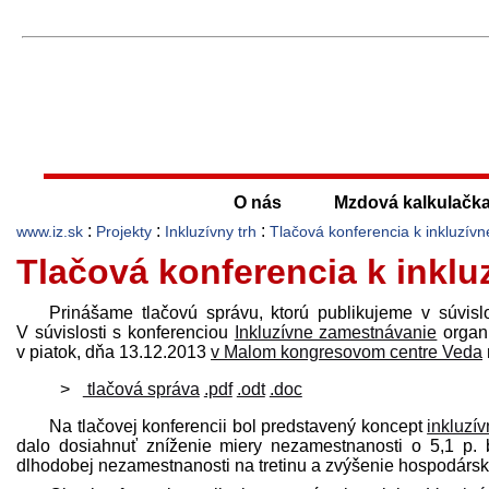
O nás
Mzdová kalkulačk
:
:
:
www.iz.sk
Projekty
Inkluzívny trh
Tlačová konferencia k inkluzí
Tlačová konferencia k inkl
Prinášame tlačovú správu, ktorú publikujeme v súvisl
V súvislosti s konferenciou
Inkluzívne zamestnávanie
organi
v piatok, dňa 13.12.2013
v Malom kongresovom centre Veda
tlačová správa
.pdf
.odt
.doc
Na tlačovej konferencii bol pred­stavený koncept
inkluzí
dalo dosiahnuť zníženie miery nezamestnanosti o 5,1 p. b
dlhodobej nezamestnanosti na tretinu a zvýšenie hospodársk