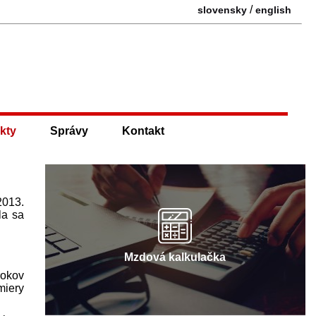
/
slovensky
english
kty
Správy
Kontakt
2013.
la sa
Mzdová kalkulačka
rokov
miery