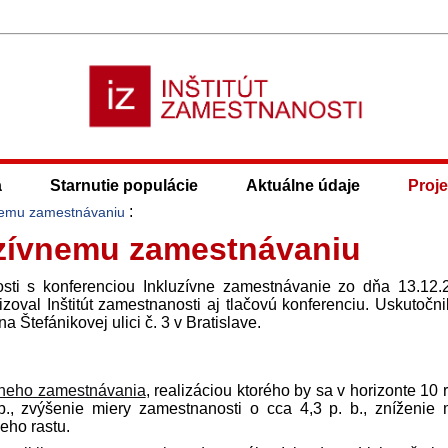
a
Starnutie populácie
Aktuálne údaje
Proje
:
vnemu zamestnávaniu
uzívnemu zamestnávaniu
osti s konferenciou Inkluzívne zamestnávanie zo dňa 13.12.
zoval Inštitút zamestnanosti aj tlačovú konferenciu. Uskutočni
na Štefánikovej ulici č. 3 v Bratislave.
vneho zamestnávania
, realizáciou ktorého by sa v horizonte 10 
., zvýšenie miery zamestnanosti o cca 4,3 p. b., zníženie 
eho rastu.