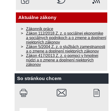
Aktuálne zákony
Zákonník práce
Zákon 112/2018 Z. z. o sociálnej ekonomike
a sociálnych podnikoch a o zmene a doplnení
niektorých zákonov
Zákon 5/2004 Z. z. o službách zamestnanosti
a o zmene a doplnení niektorých zákonov
Zákon 417/2013 Z. z. o pomoci v hmotnej
núdzi a o zmene a doplnení niektorých
zákonov
So stránkou chcem