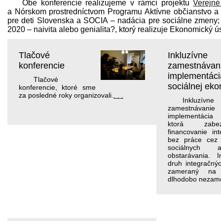
Obe konferencie realizujeme v rámci projektu
Verejné
a Nórskom prostredníctvom Programu Aktívne občianstvo a i
pre deti Slovenska a SOCIA – nadácia pre sociálne zmeny; a
2020 – naivita alebo genialita?, ktorý realizuje Ekonomický 
Tlačové
Inkluzívne
konferencie
zamestnávani
implementáci
Tlačové
sociálnej ek
konferencie, ktoré sme
za posledné roky organizovali.
. . .
Inkluzívne
zamestnáv
implementácia 
ktorá zabe
financovanie in
bez práce cez
sociálnych a
obstarávania. 
druh integračnýc
zameraný na p
dlhodobo nezam