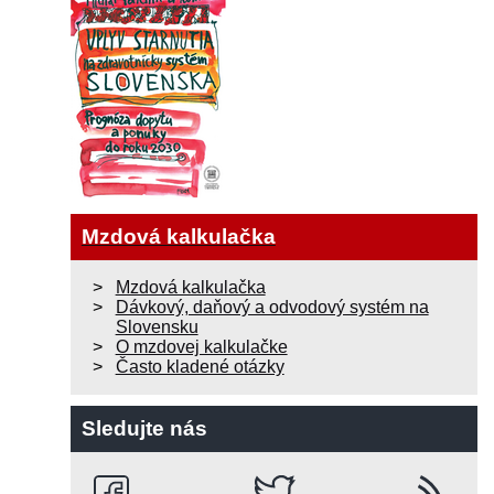
Mzdová kalkulačka
Mzdová kalkulačka
Dávkový, daňový a odvodový systém na
Slovensku
O mzdovej kalkulačke
Často kladené otázky
Sledujte nás