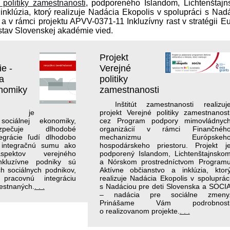
 politiky zamestnanosti
, podporeného Islandom, Lichtenštaj
nklúzia, ktorý realizuje Nadácia Ekopolis v spolupráci s Nad
 v rámci projektu APVV-0371-11 Inkluzívny rast v stratégii E
ústav Slovenskej akadémie vied.
Projekt
e -
Verejné
a
politiky
onomiky
zamestnanosti
Inštitút zamestnanosti realizuj
anie je
projekt Verejné politiky zamestnanost
sociálnej ekonomiky,
cez Program podpory mimovládnyc
zpečuje dlhodobé
organizácií v rámci Finančnéh
tegrácie ľudí dlhodobo
mechanizmu Európskeh
 integračnú sumu ako
hospodárskeho priestoru. Projekt j
spektov verejného
podporený Islandom, Lichtenštajnsko
Inkluzívne podniky sú
a Nórskom prostredníctvom Program
h sociálnych podnikov,
Aktívne občianstvo a inklúzia, ktor
racovnú integráciu
realizuje Nadácia Ekopolis v spoluprác
estnaných.
. . .
s Nadáciou pre deti Slovenska a SOCI
– nadácia pre sociálne zmeny
Prinášame Vám podrobnost
o realizovanom projekte.
. . .