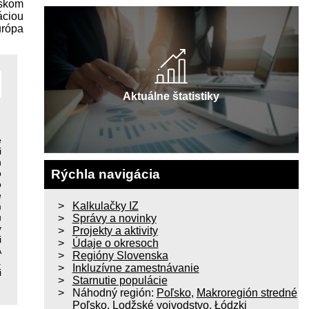
nskom
áciou
urópa
Aktuálne štatistiky
e
i
h
Rýchla navigácia
o
o
e
Kalkulačky IZ
m
u
Správy a novinky
ý
Projekty a aktivity
i
Údaje o okresoch
A
Regióny Slovenska
.
Inkluzívne zamestnávanie
i
Starnutie populácie
Náhodný región:
Poľsko
,
Makroregión stredné
Poľsko
,
Lodžské vojvodstvo
,
Łódzki