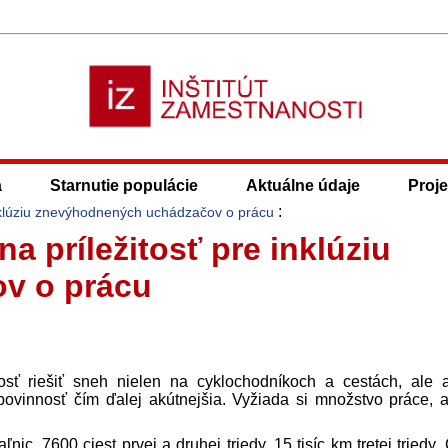
a
Starnutie populácie
Aktuálne údaje
Proje
:
inklúziu znevýhodnených uchádzačov o prácu
a príležitosť pre inklúziu
v o prácu
ť riešiť sneh nielen na cyklochodníkoch a cestách, ale 
povinnosť čím ďalej akútnejšia. Vyžiada si množstvo práce, a
7600 ciest prvej a druhej triedy, 15 tisíc km tretej triedy. 