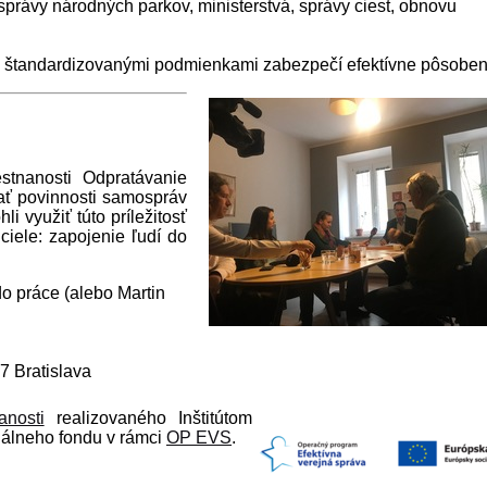
(správy národných parkov, ministerstvá, správy ciest, obnovu
so štandardizovanými podmienkami zabezpečí efektívne pôsoben
stnanosti Odpratávanie
ať povinnosti samospráv
 využiť túto príležitosť
iele: zapojenie ľudí do
do práce (alebo Martin
7 Bratislava
anosti
realizovaného Inštitútom
iálneho fondu v rámci
OP EVS
.