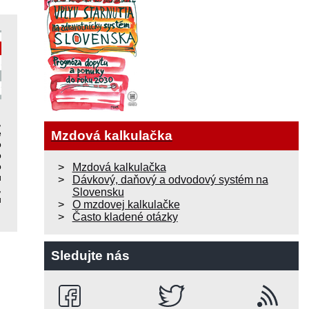
,
é
Mzdová kalkulačka
o
o
o
Mzdová kalkulačka
ú
Dávkový, daňový a odvodový systém na
,
Slovensku
u
O mzdovej kalkulačke
Často kladené otázky
Sledujte nás