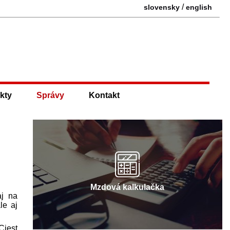
/
slovensky
english
kty
Správy
Kontakt
Mzdová kalkulačka
aj na
le aj
Ciest