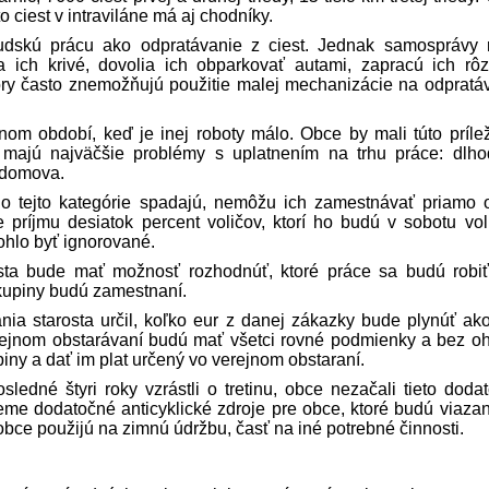
to ciest v intraviláne má aj chodníky.
udskú prácu ako odpratávanie z ciest. Jednak samosprávy 
 ich krivé, dovolia ich obparkovať autami, zapracú ich rô
tory často znemožňujú použitie malej mechanizácie na odpratá
om období, keď je inej roboty málo. Obce by mali túto prílež
rí majú najväčšie problémy s uplatnením na trhu práce: dlh
 domova.
 tejto kategórie spadajú, nemôžu ich zamestnávať priamo 
ríjmu desiatok percent voličov, ktorí ho budú v sobotu vol
mohlo byť ignorované.
osta bude mať možnosť rozhodnúť, ktoré práce sa budú robiť
skupiny budú zamestnaní.
ania starosta určil, koľko eur z danej zákazky bude plynúť ako
rejnom obstarávaní budú mať všetci rovné podmienky a bez o
piny a dať im plat určený vo verejnom obstaraní.
ledné štyri roky vzrástli o tretinu, obce nezačali tieto doda
jeme dodatočné anticyklické zdroje pre obce, ktoré budú viaza
 obce použijú na zimnú údržbu, časť na iné potrebné činnosti.