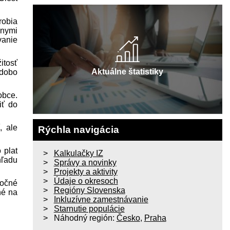
robia
znymi
vanie
itosť
Aktuálne štatistiky
odobo
obce.
iť do
, ale
Rýchla navigácia
 plat
Kalkulačky IZ
hľadu
Správy a novinky
Projekty a aktivity
Údaje o okresoch
točné
Regióny Slovenska
né na
Inkluzívne zamestnávanie
Starnutie populácie
Náhodný región:
Česko
,
Praha