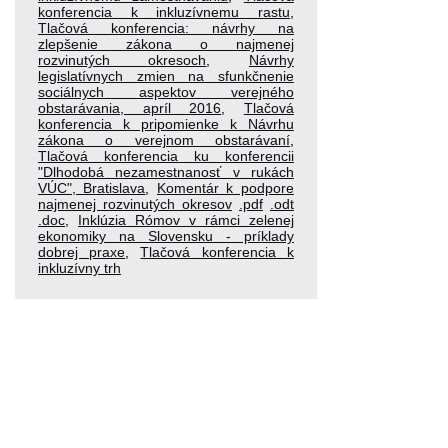
konferencia k inkluzívnemu rastu
,
Tlačová konferencia: návrhy na
zlepšenie zákona o najmenej
rozvinutých okresoch
,
Návrhy
legislatívnych zmien na sfunkčnenie
sociálnych aspektov verejného
obstarávania, apríl 2016
,
Tlačová
konferencia k pripomienke k Návrhu
zákona o verejnom obstarávaní
,
Tlačová konferencia ku konferencii
"Dlhodobá nezamestnanosť v rukách
VÚC", Bratislava
,
Komentár k podpore
najmenej rozvinutých okresov
.pdf
.odt
.doc
,
Inklúzia Rómov v rámci zelenej
ekonomiky na Slovensku - príklady
dobrej praxe
,
Tlačová konferencia k
inkluzívny trh