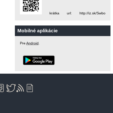
krátka url: http://iz.sk/Swbo
Mobilné aplikácie
Pre
Android
.