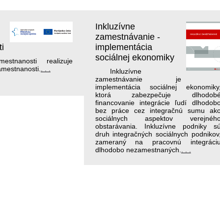
Inkluzívne
zamestnávanie -
i
implementácia
sociálnej ekonomiky
mestnanosti realizuje
zamestnanosti.
. . .
Inkluzívne
zamestnávanie je
implementácia sociálnej ekonomiky
ktorá zabezpečuje dlhodob
financovanie integrácie ľudí dlhodob
bez práce cez integračnú sumu ak
sociálnych aspektov verejnéh
obstarávania. Inkluzívne podniky s
druh integračných sociálnych podnikov
zameraný na pracovnú integráci
dlhodobo nezamestnaných.
. . .