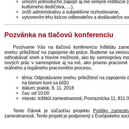
umožní jednoducho zapojiť aj iné verejné inštitúcie 
kultúrneho dedičstva, …),
zníži administratívu a subjektívne rozhodovanie,
vytvorením trhu tisícov odberateľov a dodávateľov 
Pozvánka na tlačovú konferenciu
Pozývame Vás na tlačovú konferenciu Inštitútu zame
snehu: príležitosť na zapojenie do práce. Budeme sa venov
odhrabávať sneh a hlavne možnosti, ako by samosprávy mohli
nových prác v samospráve aj na iné, ako priamo pracovné c
reálneho a legálneho pracovného procesu.
téma: Odpratávanie snehu: príležitosť na zapojenie 
na bielom koni sa blíži)
dátum: piatok, 9. 11. 2018
čas: od 10:00
miesto: Inštitút zamestnanosti, Povraznícka 11, 811 0
Tento článok je súčasťou projektu
Politiky zamestn
zamestnanosti. Tento projekt je podporený z Európskeho soc