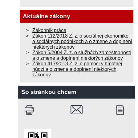
Aktuálne zákony
Zákonník práce
Zákon 112/2018 Z. z. o sociálnej ekonomike
a sociálnych podnikoch a o zmene a doplnení
niektorých zákonov
Zákon 5/2004 Z. z. o službách zamestnanosti
a o zmene a doplnení niektorých zákonov
Zákon 417/2013 Z. z. o pomoci v hmotnej
núdzi a o zmene a doplnení niektorých
zákonov
So stránkou chcem