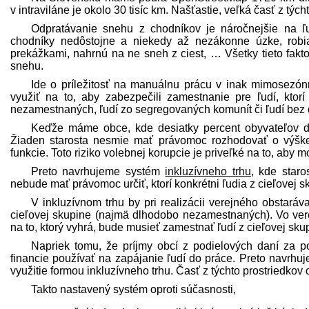
v intraviláne je okolo 30 tisíc km. Našťastie, veľká časť z tých
Odpratávanie snehu z chodníkov je náročnejšie na ľ
chodníky nedôstojne a niekedy až nezákonne úzke, robia
prekážkami, nahrnú na ne sneh z ciest, … Všetky tieto fak
snehu.
Ide o príležitosť na manuálnu prácu v inak mimosezónn
využiť na to, aby zabezpečili zamestnanie pre ľudí, kto
nezamestnaných, ľudí zo segregovaných komunít či ľudí bez
Keďže máme obce, kde desiatky percent obyvateľov do
Žiaden starosta nesmie mať právomoc rozhodovať o výške p
funkcie. Toto riziko volebnej korupcie je priveľké na to, aby 
Preto navrhujeme systém
inkluzívneho trhu
, kde star
nebude mať právomoc určiť, ktorí konkrétni ľudia z cieľovej 
V inkluzívnom trhu by pri realizácii verejného obstaráv
cieľovej skupine (najmä dlhodobo nezamestnaných). Vo ve
na to, ktorý vyhrá, bude musieť zamestnať ľudí z cieľovej sku
Napriek tomu, že príjmy obcí z podielových daní za pos
financie používať na zapájanie ľudí do práce. Preto navrhu
využitie formou inkluzívneho trhu. Časť z týchto prostriedkov
Takto nastavený systém oproti súčasnosti,