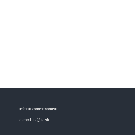
Inštitút zamestnanosti
e-mail: iz@iz.sk