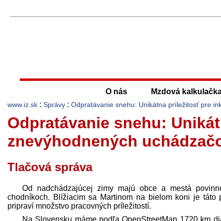
O nás
Mzdová kalkulačk
:
:
www.iz.sk
Správy
Odpratávanie snehu: Unikátna príležitosť pre 
Odpratávanie snehu: Unikátn
znevýhodnených uchádzačo
Tlačová správa
Od nadchádzajúcej zimy majú obce a mestá povinnos
chodníkoch. Blížiacim sa Martinom na bielom koni je táto 
pripraví množstvo pracovných príležitostí.
Na Slovensku máme podľa OpenStreetMap 1720 km diaľnic, 