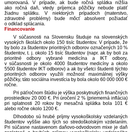
umorovaná. V prípade, ak bude ročná splátka nižšia
ako ročná daň, vtedy príjemca pôžičky nebude platiť
žiadnu splátku. V niektorých prípadoch (materstvo,
zdravotné problémy) bude môcť absolvent požiadať
o odklad splácania.
Financovanie
V súčasnosti na Slovensku študuje na slovenských
vysokých školách okolo 150 tisíc študentov. V prípade, že
by bolo za študentov prioritných odborov označených 10 %
študentov, t. j. okolo 15 tisíc študentov (napr. ak by boli za
prioritné odbory vybrané medicína a IKT odbory,
v súčasnosti je okolo 4000 študentov medicíny a okolo
5500 študentov IKT odborov) a ak by všetci študenti týchto
prioritných odborov využili možnosť maximálnej výšky
pôžičky, táto sociálna investícia by bola okolo 60 000 000 €
ročne.
Pri päťročnom štúdiu je výška poskytnutých finančných
prostriedkov 20 000 €. Pri úročení 2 % (priemerná inflácia)
pri splatnosti 20 rokov by mesačná splátka bola 101 €
alebo ročne okolo 1200 €.
Dlhodobo sú hrubé príjmy vysoko­školsky vzdelaných
študentov vyššie ako tých so stredo­školským vzdelaním.
Pri súčasne nastavenom daňovo-odvodovom mixe je daň