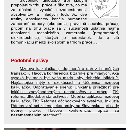
Slovensko dlhodobo trpí slabým
prepojením trhu práce a školstva, čo má
za dôsledok vysokú nezamestnanosť
absolventov a mladých ľudí. Až dve
tretiny absolventov končia humanitne
zamerané odbory (ekonómia, právo či sociálna práca),
pričom na trhu práce sa v súčasnosti uplatnia najmä
absolventi technického zamerania (programátori,
elektrotechnici), ktorých je nedostatok. Ide o zlú
komunikáciu medzi školstvom a trhom práce.
. . .
Podobné správy
Mzdová kalkulačka je doplnená o daň z finančných
transakcií
,
Tlačová konferencia k záruke pre mladých
,
Aká
vysoká by mala byť vaša mzda, aby dobehla infláciu?
,
Najčastejšie mýty o exekúciách a Učebnica mzdovej
kalkulačky
,
Odpratávanie snehu: Unikátna príležitosť pre
inklúziu znevýhodnených uchádzačov o prácu
,
TK:
reforma dlhodobej starostlivosti
,
Mobilná aplikácia mzdovej
kalkulačky
,
TK: Reforma dôchodkového systému
,
Inklúzia
Rómov v rámci zelenej ekonomiky na Slovensku - príklady
dobrej praxe
,
Tlačová konferencia: oplatí sa
nezamestnaným pracovať?