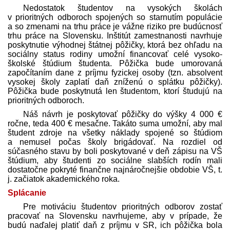
Nedostatok študentov na vysokých školách
v prioritných odboroch spojených so starnutím populácie
a so zmenami na trhu práce je vážne riziko pre budúcnosť
trhu práce na Slovensku. Inštitút zamestnanosti navrhuje
poskytnutie výhodnej štátnej pôžičky, ktorá bez ohľadu na
sociálny status rodiny umožní financovať celé vysoko­
školské štúdium študenta. Pôžička bude umorovaná
započítaním dane z príjmu fyzickej osoby (tzn. absolvent
vysokej školy zaplatí daň zníženú o splátku pôžičky).
Pôžička bude poskytnutá len študentom, ktorí študujú na
prioritných odboroch.
Náš návrh je poskytovať pôžičky do výšky 4 000 €
ročne, teda 400 € mesačne. Takáto suma umožní, aby mal
študent zdroje na všetky náklady spojené so štúdiom
a nemusel počas školy brigádovať. Na rozdiel od
súčasného stavu by boli poskytované v deň zápisu na VŠ
štúdium, aby študenti zo sociálne slabších rodín mali
dostatočne pokryté finančne najnáročnejšie obdobie VŠ, t.
j. začiatok akademického roka.
Splácanie
Pre motiváciu študentov prioritných odborov zostať
pracovať na Slovensku navrhujeme, aby v prípade, že
budú naďalej platiť daň z príjmu v SR, ich pôžička bola