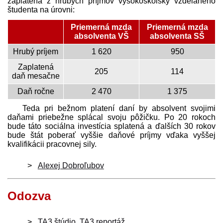
zaplatená z hrubých príjmov vysoko­školsky vzdelaného
študenta na úrovni:
Priemerná mzda
Priemerná mzda
absolventa VŠ
absolventa SŠ
Hrubý príjem
1 620
950
Zaplatená
205
114
daň mesačne
Daň ročne
2 470
1 375
Teda pri bežnom platení daní by absolvent svojimi
daňami priebežne splácal svoju pôžičku. Po 20 rokoch
bude táto sociálna investícia splatená a ďalších 30 rokov
bude štát poberať vyššie daňové príjmy vďaka vyššej
kvalifikácii pracovnej sily.
Alexej Dobroľubov
Odozva
TA3 štúdio
,
TA3 reportáž