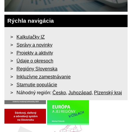
Rýchla navigácia
Kalkulačky IZ
Správy a novinky
Projekty a aktivity
Údaje o okresoch
Regióny Slovenska
Inkluzívne zamestnávanie
Starnutie populácie
Náhodný región:
Česko
,
Juhozápad
,
Plzenský kraj