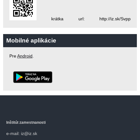
krátka url: http://iz.sk/Svpp
Mobilné aplikácie
Pre
Android
.
Inštitút zamestnanosti
e-mail: iz@iz.sk