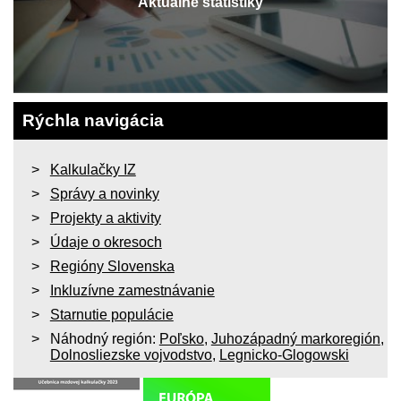
Aktuálne štatistiky
Rýchla navigácia
Kalkulačky IZ
Správy a novinky
Projekty a aktivity
Údaje o okresoch
Regióny Slovenska
Inkluzívne zamestnávanie
Starnutie populácie
Náhodný región:
Poľsko
,
Juhozápadný markoregión
,
Dolnosliezske vojvodstvo
,
Legnicko-Glogowski