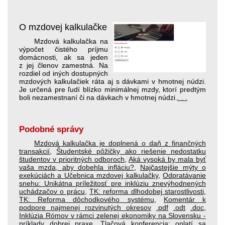
O mzdovej kalkulačke
Mzdová kalkulačka na
výpočet čistého príjmu
domácnosti, ak sa jeden
z jej členov zamestná. Na
rozdiel od iných dostupných
mzdových kalkulačiek ráta aj s dávkami v hmotnej núdzi.
Je určená pre ľudí blízko minimálnej mzdy, ktorí pred­tým
boli nezamestnaní či na dávkach v hmotnej núdzi.
. . .
Podobné správy
Mzdová kalkulačka je doplnená o daň z finančných
transakcií
,
Študentské pôžičky ako riešenie nedostatku
študentov v prioritných odboroch
,
Aká vysoká by mala byť
vaša mzda, aby dobehla infláciu?
,
Najčastejšie mýty o
exekúciách a Učebnica mzdovej kalkulačky
,
Odpratávanie
snehu: Unikátna príležitosť pre inklúziu znevýhodnených
uchádzačov o prácu
,
TK: reforma dlhodobej starostlivosti
,
TK: Reforma dôchodkového systému
,
Komentár k
podpore najmenej rozvinutých okresov
.pdf
.odt
.doc
,
Inklúzia Rómov v rámci zelenej ekonomiky na Slovensku -
príklady dobrej praxe
,
Tlačová konferencia: oplatí sa