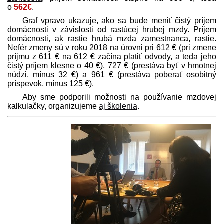
o
562€
.
Graf vpravo ukazuje, ako sa bude meniť čistý príjem
domácnosti v závislosti od rastúcej hrubej mzdy. Príjem
domácnosti, ak rastie hrubá mzda zamestnanca, rastie.
Nefér zmeny sú v roku 2018 na úrovni pri 612 € (pri zmene
príjmu z 611 € na 612 € začína platiť odvody, a teda jeho
čistý príjem klesne o 40 €), 727 € (prestáva byť v hmotnej
núdzi, mínus 32 €) a 961 € (prestáva poberať osobitný
príspevok, mínus 125 €).
Aby sme podporili možnosti na používanie mzdovej
kalkulačky, organizujeme
aj školenia
.