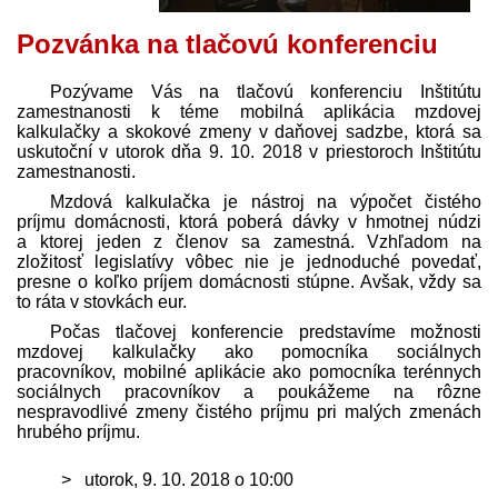
Pozvánka na tlačovú konferenciu
Pozývame Vás na tlačovú konferenciu Inštitútu
zamestnanosti k téme mobilná aplikácia mzdovej
kalkulačky a skokové zmeny v daňovej sadzbe, ktorá sa
uskutoční v utorok dňa 9. 10. 2018 v priestoroch Inštitútu
zamestnanosti.
Mzdová kalkulačka je nástroj na výpočet čistého
príjmu domácnosti, ktorá poberá dávky v hmotnej núdzi
a ktorej jeden z členov sa zamestná. Vzhľadom na
zložitosť legislatívy vôbec nie je jednoduché povedať,
presne o koľko príjem domácnosti stúpne. Avšak, vždy sa
to ráta v stovkách eur.
Počas tlačovej konferencie pred­stavíme možnosti
mzdovej kalkulačky ako pomocníka sociálnych
pracovníkov, mobilné aplikácie ako pomocníka terénnych
sociálnych pracovníkov a poukážeme na rôzne
nespravodlivé zmeny čistého príjmu pri malých zmenách
hrubého príjmu.
utorok, 9. 10. 2018 o 10:00