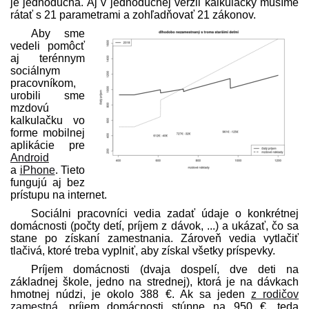
je jednoduchá. Aj v jednoduchej verzii kalkulačky musíme
rátať s 21 parametrami a zohľadňovať 21 zákonov.
Aby sme
vedeli pomôcť
aj terénnym
sociálnym
pracovníkom,
urobili sme
mzdovú
kalkulačku vo
forme mobilnej
aplikácie pre
Android
a
iPhone
. Tieto
fungujú aj bez
prístupu na internet.
Sociálni pracovníci vedia zadať údaje o konkrétnej
domácnosti (počty detí, príjem z dávok, ...) a ukázať, čo sa
stane po získaní zamestnania. Zároveň vedia vytlačiť
tlačivá, ktoré treba vyplniť, aby získal všetky príspevky.
Príjem domácnosti (dvaja dospelí, dve deti na
základnej škole, jedno na strednej), ktorá je na dávkach
hmotnej núdzi, je okolo 388 €. Ak sa jeden
z rodičov
zamestná
, príjem domácnosti stúpne na 950 €, teda