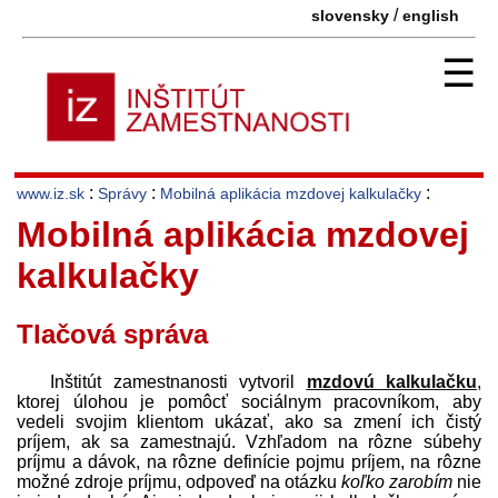
/
slovensky
english
☰
:
:
:
www.iz.sk
Správy
Mobilná aplikácia mzdovej kalkulačky
Mobilná aplikácia mzdovej
kalkulačky
Tlačová správa
Inštitút zamestnanosti vytvoril
mzdovú kalkulačku
,
ktorej úlohou je pomôcť sociálnym pracovníkom, aby
vedeli svojim klientom ukázať, ako sa zmení ich čistý
príjem, ak sa zamestnajú. Vzhľadom na rôzne súbehy
príjmu a dávok, na rôzne definície pojmu príjem, na rôzne
možné zdroje príjmu, odpoveď na otázku
koľko zarobím
nie