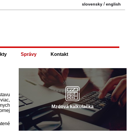
/
slovensky
english
kty
Správy
Kontakt
stavu
viac,
znych
Mzdová kalkulačka
ornej
atené