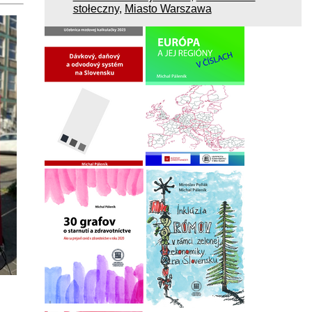
stołeczny
,
Miasto Warszawa