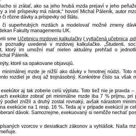
cho si zrátať, ako sa jeho hrubá mzda prejaví v jeho peňaž
a iné príspevky má nárok,“ hovorí Michal Páleník, autor mz
či rôzne dávky a príspevky od štátu.
och či superhrubých mzdách a modelovať možné zmeny dáv
 dekan Fakulty managementu UK.
rili sme
Učebnicu mzdovej kalkulačky
(
vytlačená učebnica
.pd
je poznatky uvedené v mzdovej kalkulačke. „Študenti, soc
xt, ktorý im umožní mať nielen aktuálny prehľad o jednotl
ichal Páleník.
ýty, ktoré sa opakovane objavujú.
ri minimálnej mzde je nižší ako dávky v hmotnej núdzi. Toto n
ento rozdiel je dvoj až trojnásobný. Konkrétne číslo sa však 
exekútor aj tak zoberie celú výplatu. Toto tiež nie je pravda –
ch exekútor zobrať pri minimálne mzde iba 7 % príjmu, pri 
ý podiel znížil a druhý zostal rovnaký, avšak nárastom minim
na exekúcie na 1 resp. 16 %. Teda aj v prípade exekúcií je ce
 poberaní dávok. Samozrejme, exekuovaný si nemôže nechať pos
e písaných vzorcov v desiatkach zákonov a vyhlášok. Naša m
emeňuje.