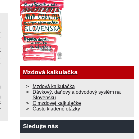
o
é
u
á
y
:
u
,
Mzdová kalkulačka
,
,
,
Mzdová kalkulačka
j
,
Dávkový, daňový a odvodový systém na
j
Slovensku
y
O mzdovej kalkulačke
:
Často kladené otázky
Sledujte nás