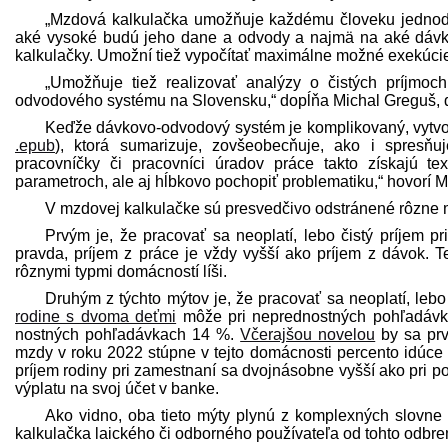
„Mzdová kalkulačka umožňuje každému človeku jednodu
aké vysoké budú jeho dane a odvody a najmä na aké dávky 
kalkulačky. Umožní tiež vypočítať maximálne možné exekúcie 
„Umožňuje tiež realizovať analýzy o čistých príjm
odvodového systému na Slovensku,“ dopĺňa Michal Greguš,
Keďže dávkovo-odvodový systém je komplikovaný, vytvo
.epub
), ktorá sumarizuje, zovšeobecňuje, ako i spresňu
pracovníčky či pracovníci úradov práce takto získajú te
parametroch, ale aj hĺbkovo pochopiť problematiku,“ hovorí M
V mzdovej kalkulačke sú presvedčivo odstránené rôzne m
Prvým je, že pracovať sa neoplatí, lebo čistý príjem p
pravda, príjem z práce je vždy vyšší ako príjem z dávok. T
rôznymi typmi domácností líši.
Druhým z týchto mýtov je, že pracovať sa neoplatí, lebo 
rodine s dvoma deťmi
môže pri neprednostných pohľadávka
nostných pohľadávkach 14 %.
Včerajšou novelou
by sa prv
mzdy v roku 2022 stúpne v tejto domácnosti percento idúce 
príjem rodiny pri zamestnaní sa dvojnásobne vyšší ako pri
výplatu na svoj účet v banke.
Ako vidno, oba tieto mýty plynú z komplexných slovn
kalkulačka laického či odborného používateľa od tohto odbr