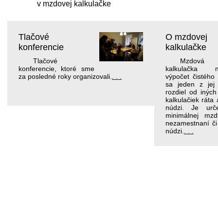
v mzdovej kalkulačke
Tlačové
O mzdovej
konferencie
kalkulačke
Tlačové
Mzdová
konferencie, ktoré sme
kalkulačka 
za posledné roky organizovali.
. . .
výpočet čistého
sa jeden z jej
rozdiel od inýc
kalkulačiek ráta
núdzi. Je urč
minimálnej mzdy
nezamestnaní či
núdzi.
. . .