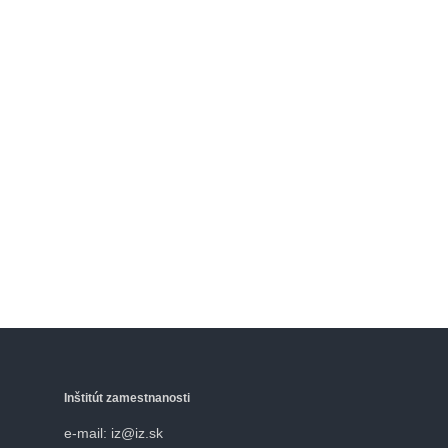
Inštitút zamestnanosti
e-mail: iz@iz.sk