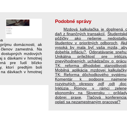
Podobné správy
Mzdová kalkulačka je doplnená 
daň z finančných transakcií
,
Študentsk
pôžičky ako riešenie nedostatk
na
študentov v prioritných odboroch
,
Ak
 príjmu domácnosti, ak
vysoká by mala byť vaša mzda, ab
 členov zamestná. Na
dobehla infláciu?
,
Odpratávanie snehu
h dostupných mzdových
Unikátna príležitosť pre inklúzi
 aj s dávkami v hmotnej
znevýhodnených uchádzačov o prácu
ená pre ľudí blízko
TK: reforma dlhodobej starostlivosti
, ktorí pred­tým boli
Mobilná aplikácia mzdovej kalkulačky
 na dávkach v hmotnej
TK: Reforma dôchodkového systému
Komentár k podpore najmene
rozvinutých okresov
.pdf
.odt
.doc
Inklúzia Rómov v rámci zelene
ekonomiky na Slovensku - príklad
dobrej praxe
,
Tlačová konferencia
oplatí sa nezamestnaným pracovať?