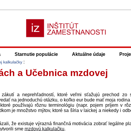
a
Starnutie populácie
Aktuálne údaje
Proje
:
j kalkulačky
iách a Učebnica mzdovej
kutí a neprehľadností, ktoré veľmi sťažujú prechod zo 
edať na jednoduchú otázku, o koľko eur bude mať moja rodina 
toré používajú rôznu terminológiu (napr. pojem príjem v rô
om je množstvo mýtov, ktoré sa šíria v laickej a niekedy i odb
ali, že existuje výrazná finančná motivácia zobrať legálne pl
ytvorili sme
mzdovú kalkulačku
.