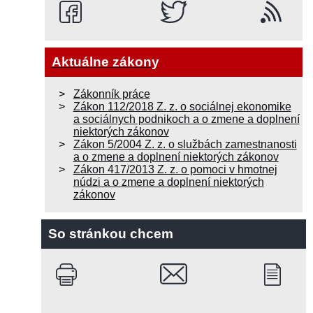
Aktuálne zákony
Zákonník práce
Zákon 112/2018 Z. z. o sociálnej ekonomike
a sociálnych podnikoch a o zmene a doplnení
niektorých zákonov
Zákon 5/2004 Z. z. o službách zamestnanosti
a o zmene a doplnení niektorých zákonov
Zákon 417/2013 Z. z. o pomoci v hmotnej
núdzi a o zmene a doplnení niektorých
zákonov
So stránkou chcem