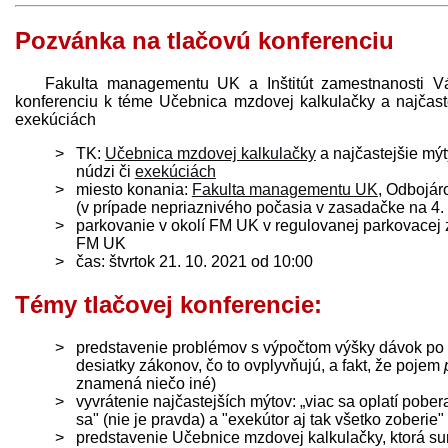
Pozvánka na tlačovú konferenciu
Fakulta managementu UK a Inštitút zamestnanosti V
konferenciu k téme Učebnica mzdovej kalkulačky a najčast
exekúciách
TK:
Učebnica mzdovej kalkulačky
a najčastejšie mý
núdzi či
exekúciách
miesto konania:
Fakulta managementu UK
, Odbojár
(v prípade nepriaznivého počasia v zasadačke na 4.
parkovanie v okolí FM UK v regulovanej parkovacej 
FM UK
čas: štvrtok 21. 10. 2021 od 10:00
Témy tlačovej konferencie:
predstavenie problémov s výpočtom výšky dávok po 
desiatky zákonov, čo to ovplyvňujú, a fakt, že pojem
znamená niečo iné)
vyvrátenie najčastejších mýtov: „viac sa oplatí pob
sa" (nie je pravda) a "exekútor aj tak všetko zoberie"
predstavenie Učebnice mzdovej kalkulačky, ktorá s