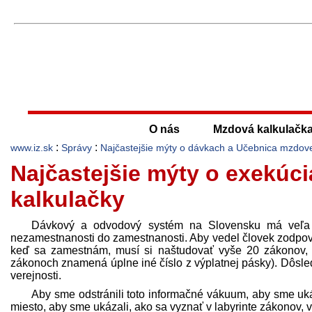
O nás
Mzdová kalkulačk
:
:
www.iz.sk
Správy
Najčastejšie mýty o dávkach a Učebnica mzdove
Najčastejšie mýty o exekúc
kalkulačky
Dávkový a odvodový systém na Slovensku má veľa zá
nezamestnanosti do zamestnanosti. Aby vedel človek zodpov
keď sa zamestnám, musí si naštudovať vyše 20 zákonov, k
zákonoch znamená úplne iné číslo z výplatnej pásky). Dôsledk
verejnosti.
Aby sme odstránili toto informačné vákuum, aby sme ukáz
miesto, aby sme ukázali, ako sa vyznať v labyrinte zákonov, v