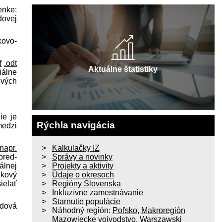
enke:
dovej
kovo-
f
.odt
Aktuálne štatistiky
iálne
ivých
ie je
Rýchla navigácia
medzi
napr.
Kalkulačky IZ
pred­
Správy a novinky
álnej
Projekty a aktivity
lkový
Údaje o okresoch
ielať
Regióny Slovenska
Inkluzívne zamestnávanie
Starnutie populácie
zdová
Náhodný región:
Poľsko
,
Makroregión
Mazowiecke vojvodstvo
,
Warszawski