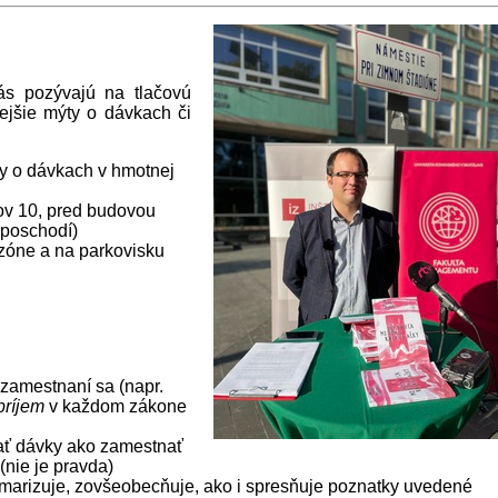
ás pozývajú na tlačovú
ejšie mýty o dávkach či
ty o dávkach v hmotnej
ov 10, pred budovou
 poschodí)
zóne a na parkovisku
zamestnaní sa (napr.
príjem
v každom zákone
erať dávky ako zamestnať
 (nie je pravda)
umarizuje, zovšeobecňuje, ako i spresňuje poznatky uvedené